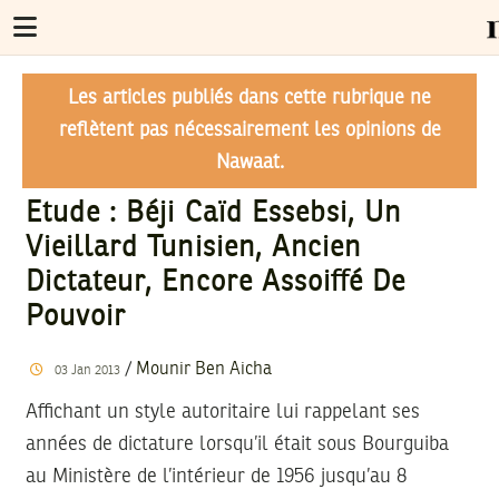
Les articles publiés dans cette rubrique ne
reflètent pas nécessairement les opinions de
Nawaat.
Etude : Béji Caïd Essebsi, Un
Vieillard Tunisien, Ancien
Dictateur, Encore Assoiffé De
Pouvoir
/
Mounir Ben Aicha
03
Jan
2013
Affichant un style autoritaire lui rappelant ses
années de dictature lorsqu’il était sous Bourguiba
au Ministère de l’intérieur de 1956 jusqu’au 8