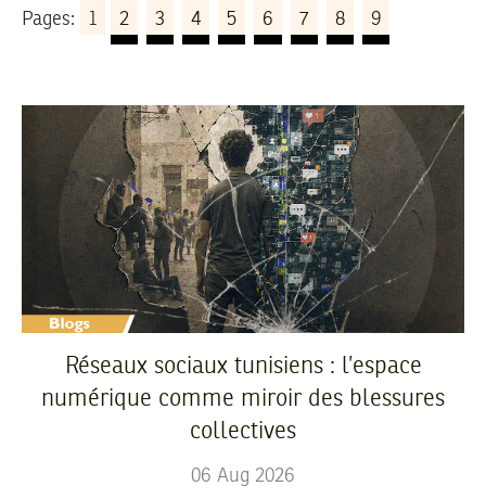
Pages:
1
2
3
4
5
6
7
8
9
Réseaux sociaux tunisiens : l’espace
numérique comme miroir des blessures
collectives
06
Aug
2026