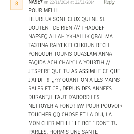
NASE7
Reply
on 22/11/2014 at 22/11/2014
8
POUR MELLI
HEUREUX SONT CEUX QUI NE SE
DOUTENT DE RIEN /// THAQQEF
NAFSEQ ALLAH YKHALLIK QBAL MA
TA3TINA RAIYEK FI CHKOUN BECH
YONQODH TOUNIS OUA3LAM ANNA
FAQIDA ACH CHAIY’ LA YOU3TIH //
J’ESPERE QUE TU AS ASSIMILE CE QUE
J’AI DIT !!! ,,??? QUANT ON A LES MAINS
SALES ET CE , DEPUIS DES ANNEES
DURANT,IL FAUT D’ABORD LES
NETTOYER A FOND !!!??? POUR POUVOIR
TOUCHER QQ CHOSE ET LA OUI, LA
MON CHER MELLI ” LE BCE ” DONT TU
PARLES, HORMIS UNE SANTE