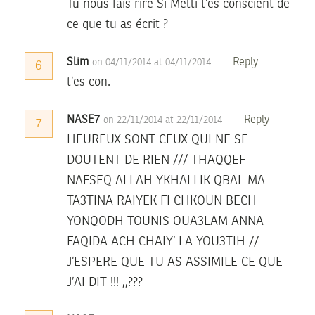
Tu nous fais rire Si Melli t’es conscient de
ce que tu as écrit ?
Slim
Reply
on 04/11/2014 at 04/11/2014
6
t’es con.
NASE7
Reply
on 22/11/2014 at 22/11/2014
7
HEUREUX SONT CEUX QUI NE SE
DOUTENT DE RIEN /// THAQQEF
NAFSEQ ALLAH YKHALLIK QBAL MA
TA3TINA RAIYEK FI CHKOUN BECH
YONQODH TOUNIS OUA3LAM ANNA
FAQIDA ACH CHAIY’ LA YOU3TIH //
J’ESPERE QUE TU AS ASSIMILE CE QUE
J’AI DIT !!! ,,???