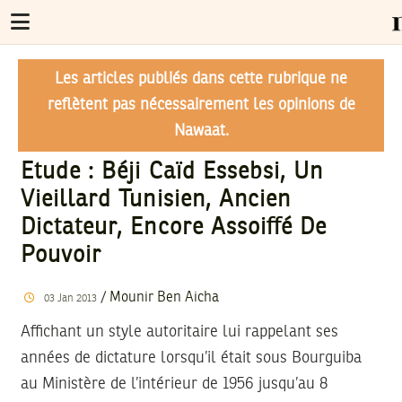
Les articles publiés dans cette rubrique ne
reflètent pas nécessairement les opinions de
Nawaat.
Etude : Béji Caïd Essebsi, Un
Vieillard Tunisien, Ancien
Dictateur, Encore Assoiffé De
Pouvoir
/
Mounir Ben Aicha
03
Jan
2013
Affichant un style autoritaire lui rappelant ses
années de dictature lorsqu’il était sous Bourguiba
au Ministère de l’intérieur de 1956 jusqu’au 8