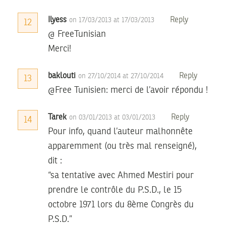
Ilyess
Reply
on 17/03/2013 at 17/03/2013
12
@ FreeTunisian
Merci!
baklouti
Reply
on 27/10/2014 at 27/10/2014
13
@Free Tunisien: merci de l’avoir répondu !
Tarek
Reply
on 03/01/2013 at 03/01/2013
14
Pour info, quand l’auteur malhonnête
apparemment (ou très mal renseigné),
dit :
“sa tentative avec Ahmed Mestiri pour
prendre le contrôle du P.S.D., le 15
octobre 1971 lors du 8ème Congrès du
P.S.D.”