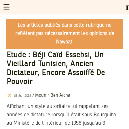
Les articles publiés dans cette rubrique ne
reflètent pas nécessairement les opinions de
Nawaat.
Etude : Béji Caïd Essebsi, Un
Vieillard Tunisien, Ancien
Dictateur, Encore Assoiffé De
Pouvoir
/
Mounir Ben Aicha
03
Jan
2013
Affichant un style autoritaire lui rappelant ses
années de dictature lorsqu’il était sous Bourguiba
au Ministère de l’intérieur de 1956 jusqu’au 8