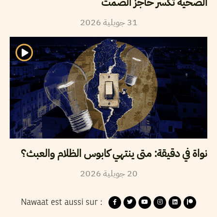
الضحية تكسر حاجز الصمت
2026
جويلية
31
نواة في دقيقة: متى ينتهي كابوس الظلام والعبث؟
2026
جويلية
20
Nawaat est aussi sur :