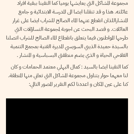
مجموعة المشاكل التي يعايشها يوميا كما التقينا ببقية افراد
عائلته. هذا و قد تنقلنا ايضا الى المدرسة الابتدائية و جامع
المنشاراللذان انقطع عنهما الماء الصالح للشراب ايضا على غرار
العائلات. و قصد البحث عن اجوبة لمجموعة التساؤلات التي
طرحها المواطنون فيما يتعلق بانقطاع الماء الصالح للشراب اتصلنا
بالسيدة حميدة الذيبي السويسي المديرة الفنية بمجمع التنمية
الفلاحي الحياة و الذي يضم منطقتي البسباسية و المنشار .
كما التقينا ايضا بالسيد : كمال البهلي معتمد الحمامات و كان
لنا معهما حوار يتناول مجموعة المشاكل التي تعاني منها المنطقة.
كنا على عين المكان و اعددنا لكم التقرير المصور التالي: