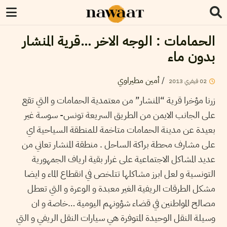
الحمامات : الوجه الاخر …قرية المنشار
بدون ماء
أمين مطيراوي
/
2013
فيفري
02
زرنا مؤخرا قرية “المنشار” من معتمدية الحمامات و التي تقع
على الجانب الايمن من الطريق السريعة تونس- سوسة غير
بعيدة عن مدينة الحمامات متاخمة للمنطقة السياحية اي
على مشارف محطة براكة الساحل . منطقة المنشار تعاني من
عديد المشاكل الاجتماعية على غرار بقية ارياف الجمهورية
التونسية و لعل ابرز مشاكلها تتلخص في انقطاع الماء و ايضا
مشكل الطرقات الريفية الغير معبدة و الوعرة و التي تعطل
مصالح المواطنين في قضاء شؤونهم اليومية …خاصة و ان
وسيلة النقل الوحيدة المتوفرة هي سيارات النقل الريفي و التي