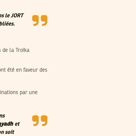
ns le JORT
bliées.
 de la Troïka
nt été en faveur des
inations par une
ns
ayadh
et
n soit