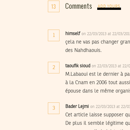
Comments
13
ADD YOURS
himself
on 22/03/2013 at 22/03/20
1
çela ne vas pas changer grand
des Nahdhaouis.
taoufik sioud
on 22/03/2013 at 22/
2
M.Labaoui est le dernier à pa
à la Cnam en 2006 tout aussi
épouse dans le même organ
Bader Lejmi
on 22/03/2013 at 22/
3
Cet article laisse supposer q
De plus il semble légitime 