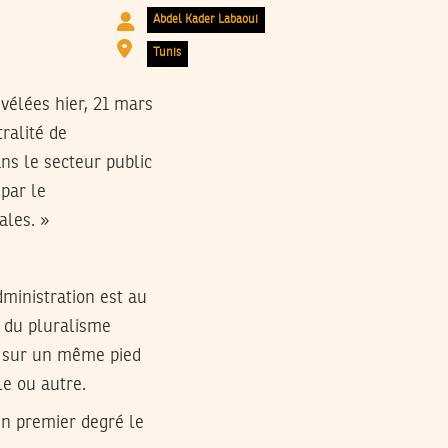
Abdel Kader Labaoui
Tunis
évélées hier, 21 mars
ralité de
ns le secteur public
 par le
ales. »
dministration est au
e du pluralisme
é, sur un même pied
le ou autre.
en premier degré le