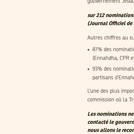
gouvernement Jebali
sur 212 nominations
(Journal Officiel de
Autres chiffres au s
87% des nominatio
(Ennahdha, CPR et
93% des nominatio
partisans d’Enna
L’une des plus impo
commission où la Tro
Les nominations ne 
contacté le gouver
nous allons le recon