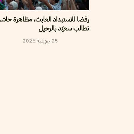
رفضا للاستبداد العابث، مظاهرة حاش
تطالب سعيّد بالرحيل
2026
جويلية
25