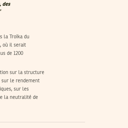
, des
”
s la Troïka du
, où il serait
lus de 1200
tion sur la structure
e sur le rendement
iques, sur les
e la neutralité de