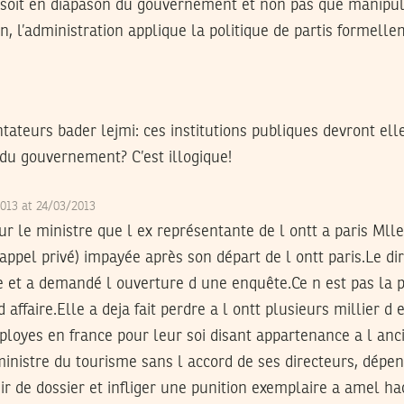
 soit en diapason du gouvernement et non pas que manipulé
on, l’administration applique la politique de partis formell
teurs bader lejmi: ces institutions publiques devront elle
 du gouvernement? C’est illogique!
2013 at 24/03/2013
r le ministre que l ex représentante de l ontt a paris Mll
ppel privé) impayée après son départ de l ontt paris.Le dir
ue et a demandé l ouverture d une enquête.Ce n est pas la 
 affaire.Elle a deja fait perdre a l ontt plusieurs millier d
loyes en france pour leur soi disant appartenance a l anc
inistre du tourisme sans l accord de ses directeurs, dépen
ir de dossier et infliger une punition exemplaire a amel ha