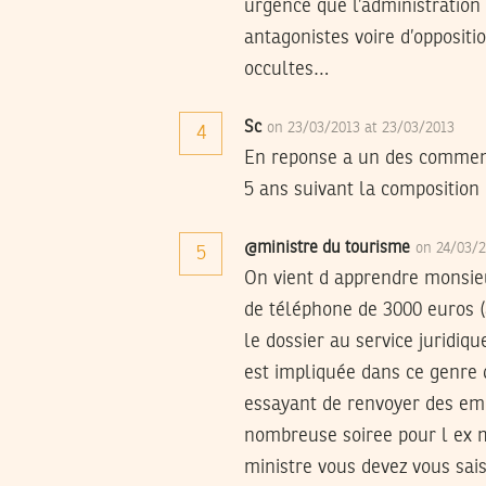
urgence que l’administration
antagonistes voire d’oppositi
occultes…
Sc
on 23/03/2013 at 23/03/2013
4
En reponse a un des commenta
5 ans suivant la composition
@ministre du tourisme
on 24/03/
5
On vient d apprendre monsieu
de téléphone de 3000 euros (a
le dossier au service juridiq
est impliquée dans ce genre d
essayant de renvoyer des emp
nombreuse soiree pour l ex m
ministre vous devez vous sais