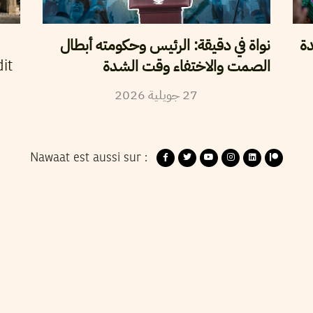
دة
نواة في دقيقة: الرئيس وحكومته أبطال
الصمت والاختفاء وقت الشدة
it
2026
جويلية
27
Nawaat est aussi sur :