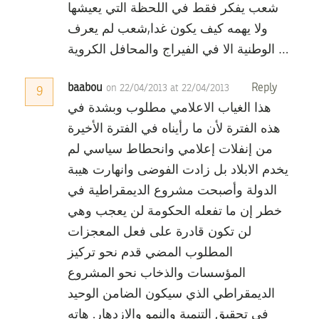
شعب يفكر فقط في اللحظة التي يعيشها
ولا يهمه كيف يكون غدا,شعب لم يعرف
الوطنية الا في الفيراج والمحافل الكروية …
baabou
Reply
on 22/04/2013 at 22/04/2013
9
هذا الغياب الاعلامي مطلوب وبشدة في
هذه الفترة لأن ما رأيناه في الفترة الأخيرة
من إنفلات إعلامي وانحطاط سياسي لم
يخدم الابلاد بل زادت الفوضى وانهارت هيبة
الدولة وأصبحت مشروع الديمقراطية في
خطر إن ما تفعله الحكومة لن يعجب وهي
لن تكون قادرة على فعل المعجزات
المطلوب المضي قدم نحو تركيز
المؤسسات والذخاب نحو المشروع
الديمقراطي الذي سيكون الضامن الوحيد
في تحقيق التنمية والنمو والازدهار. هاته