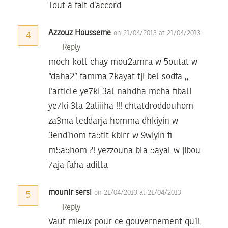
Tout à fait d’accord
Azzouz Housseme
on 21/04/2013 at 21/04/2013
4
Reply
moch koll chay mou2amra w 5outat w
“daha2” famma 7kayat tji bel sodfa ,,
l’article ye7ki 3al nahdha mcha fibali
ye7ki 3la 2aliiiha !!! chtatdroddouhom
za3ma leddarja homma dhkiyin w
3end’hom ta5tit kbirr w 9wiyin fi
m5a5hom ?! yezzouna bla 5ayal w jibou
7aja faha adilla
mounir sersi
on 21/04/2013 at 21/04/2013
5
Reply
Vaut mieux pour ce gouvernement qu’il