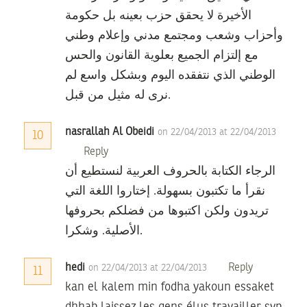
الأخيرة لا يحقق حزب بعينه بل حكومة
وأحزاب وشعب ومجتمع مدني وإعلام وطني
مع إلتزام الجميع بعلوية القانون والحس
الوطني الذي نتفقده اليوم وبشكل واسع لم
نرى له مثيل من قبل.
nasrallah Al Obeidi
on 22/04/2013 at 22/04/2013
10
Reply
الرجاء الكتابة بالحروف العربية لنستطيع أن
نقرأ ما تكتبون بسهولة. إختاروا اللغة التي
تريدون ولكن اكتبوها من فضلكم بحروفها
الأصلية. وشكرا.
hedi
Reply
on 22/04/2013 at 22/04/2013
11
kan el kalem min fodha yakoun essaket
dhhab laissez les gens élus travailler svp