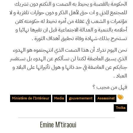
الحكومة بالقصبة و يحيط به الصمت و التكتم دون تشريك
للمجتمع المدني و ات حتى لأهل الذكر و دون حوارات تلفزية و لا
مؤتمرات و الشعب في غفلة من أمره تخيط له حكومته كفن
أحلامه بالتنمية و العدالة الاجتماعية قبل ان تقبرها نهائيا و
تستخرج بذلك شهادة وفاة تحقيق أهداف الثورة .
نحن اليوم ندرك أن هذا الصمت الذي انتهجتموه هو الهدوء
الذي يسبق العاصفة لكننا لن نسألكم عن الهدوء بل نستفسر
جنابكم عن العاصفة في حد ذاتها و هول تأثيراتها على البلاد و
العباد .
فهل من مجيب ؟
Ministère de l'Intérieur
Media
gouvernement
Assassinat
Troïka
Emine M'tiraoui