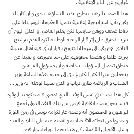
غيابهم عن المنابر الإعلامية .
هذا الصمت الرهيب يطرح عديد التساؤلات حتى و ان كان لنا
يقين بأنها استراتيجية إعلامية تتبعها الحكومة اليوم بناءا على
نقاط ضعف ووهن سابقتها لكن يعلم القاصي و الداني اليوم أن
بنزرت تحترق على إثر قرار الرابطة الوطنية لكرة القدم بترشيح
النادي الإفريقي الى مرحلة التتويج ، قرار ارتأى فيه أهالي مدينة
بنزرت ظلما و هضما لحقوقهم على حد تعبيرهم و بعيدا عن
منطق تحميل المسؤوليات خاصة و أن مسؤولي الفريقين
يتحملون منها الكثير الكثير لم نرى إلى حدود هذه الساعة وزير
الشباب و الرياضة طارق ذياب و الذي نسينا لوهلة انه وزير …
كل هذا يحدث قي نفس الوقت الذي تمضي فيه حكومتنا الموقرة
قدما نحو إمضاء اتفاقية قرض من بنك النقد الدولي أجمع
المراقبون و المختصون أنه وصمة عار لكرامة تونس في زمن الثورة
و حذروا من تبعاته الاقتصادية و الاجتماعية على البلاد و العباد
و على الأجيال القادمة . كل هذا يحصل وراء أسوار قصر