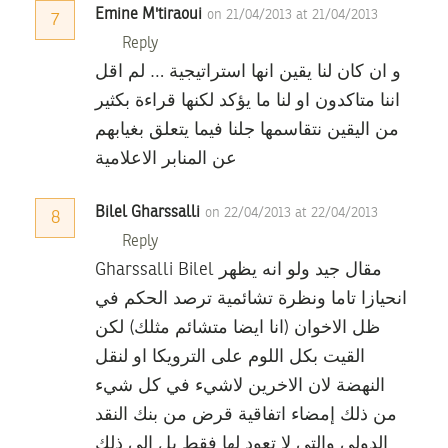
Emine M'tiraoui
on 21/04/2013 at 21/04/2013
7
Reply
و ان كان لنا يقين انها استراتيجية … لم اقل
اننا متاكدون او لنا ما يؤكد لكنها قراءة بكثير
من اليقين نتقاسمها جلنا فيما يتعلق بغيابهم
عن المنابر الاعلامية
Bilel Gharssalli
on 22/04/2013 at 22/04/2013
8
Reply
Gharssalli Bilel مقال جيد ولو انه يظهر
انحيازا تاما ونظرة تشائمية ترصد الحكم في
ظل الاخوان (انا ايضا متشائم مثلك) لكن
القيت بكل اللوم على الترويكا او لنقل
النهضة لان الاخرين لاشيء في كل شيء
من ذلك إمضاء اتفاقية قرض من بنك النقد
الدولي والتي لا تعود لها فقط بل الى ذلك