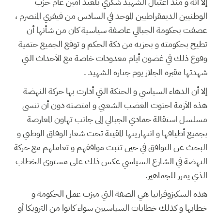
إلا أنه و منذ اغتيال الشهيد شكري بلعيد امين عام حزب
الوطنيين الديمقراطيين الموحد في السادس من فيفري المنصرم ،
عصفت بحكومة الجبالي عاصفة سياسية كان من شأنها أن
تطيح بحكومته و بحزبه من دكة الحكم و توقع الجميع حتمية
وقوع ذلك في غضون أيام معدودات خاصة مع الأحداث التي
شهدتها مقبرة الجلاز يوم جنازة الشهيد .
إلا أن الدهاء السياسي و الحنكة التي أدارت بها حركة النهضة
هذه الأزمة احتوت الغضب الشعبي و امتصته دون أن ننسى
مسلسل استقالة حمادي الجبالي إلى جانب تهاون المعارضة
بجميع أطيافها و انتهازيتها المقيتة تحت شعار الوفاق الوطني و
البحث عن التوافق في حين تثبت مواقفهم و تعاملهم مع حركة
النهضة في الشارع السياسي عكس ذلك على مستوى الخطاب
الذي يمرر للجماهير.
هذه السكيزوفرانيا هي الصفة التي ميزت عمل الحكومة و
خطابها و كذلك خطابات السياسيين سواء كانوا من الترويكا أو