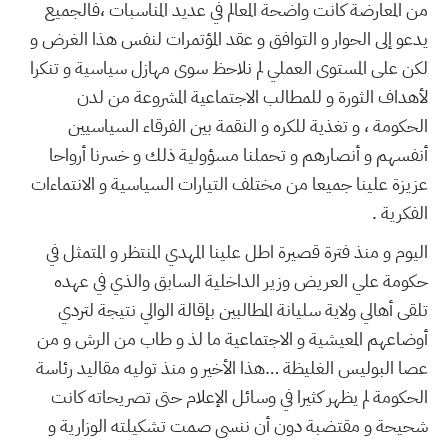
من المعارضة كانت واضحة المعالم في عديد المناسبات ،فالجميع
يدعو إلى الحوار و التوافق و عقد المؤتمرات لنفس هذا الغرض و
لكن على المستوى العملي لم نلاحظ سوى مهازل سياسية و تنكرا
لأهداف الثورة و للمطالب الاجتماعية المشروعة من لدن
الحكومة ، و تغذية للكره و النقمة بين الفرقاء السياسيين
أنفسهم و أنصارهم و تحملنا مسؤولية ذلك و خسرنا أرواحا
عزيزة علينا جميعا من مختلف التيارات السياسية و الانتماءات
الفكرية .
اليوم و منذ فترة قصيرة اطل علينا المهدي المنتظر و المتمثل في
حكومة علي العريض وزير الداخلية السابق والذي في عهده
تلقى أهالي ولاية سليانة المطالبين بإقالة الوالي نتيجة لتردي
أوضاعهم المعيشية و الاجتماعية ما لذ و طاب من الرش و من
عصا البوليس الغليظة …هذا الأخير و منذ توليه مقاليد رئاسة
الحكومة لم يظهر كثيرا في وسائل الإعلام حتى تصريحاته كانت
شحيحة و مقتضبة دون أن ننسى صمت تشكيلته الوزارية و