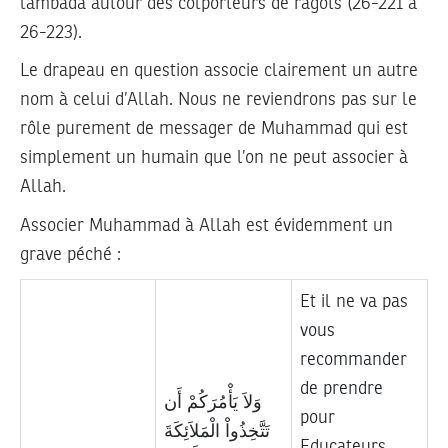
lambada autour des colporteurs de ragots (26-221 à
26-223).
Le drapeau en question associe clairement un autre
nom à celui d’Allah. Nous ne reviendrons pas sur le
rôle purement de messager de Muhammad qui est
simplement un humain que l’on ne peut associer à
Allah.
Associer Muhammad à Allah est évidemment un
grave péché :
Et il ne va pas
vous
recommander
de prendre
وَلاَ يَأْمُرَكُمْ أَن
pour
تَتَّخِذُواْ الْمَلاَئِكَةَ
Educateurs