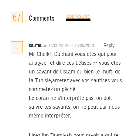
67
Comments
ADD YOURS
salma
Reply
on 17/05/2013 at 17/05/2013
1
Mr Cheikh Dukhani vous etes qui pour
analyser et dire ces bétises ?? vous etes
un savant de l’islam ou bien le mufti de
la Tunisie,arretez avec vos sautises vous
commetez un péché.
Le coran ne s’interprète pas, on doit
suivre les savants, on ne peut par nous
même interpréter.
Lisez Ibn Taymiyah pour savoir a qui se