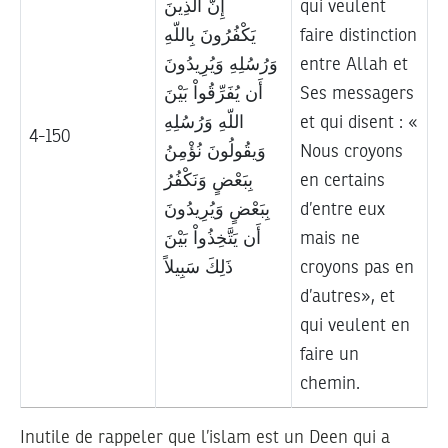
إِنَّ الَّذِينَ
qui veulent
يَكْفُرُونَ بِاللّهِ
faire distinction
وَرُسُلِهِ وَيُرِيدُونَ
entre Allah et
أَن يُفَرِّقُواْ بَيْنَ
Ses messagers
اللّهِ وَرُسُلِهِ
et qui disent : «
4-150
وَيقُولُونَ نُؤْمِنُ
Nous croyons
بِبَعْضٍ وَنَكْفُرُ
en certains
بِبَعْضٍ وَيُرِيدُونَ
d’entre eux
أَن يَتَّخِذُواْ بَيْنَ
mais ne
ذَلِكَ سَبِيلاً
croyons pas en
d’autres», et
qui veulent en
faire un
chemin.
Inutile de rappeler que l’islam est un Deen qui a