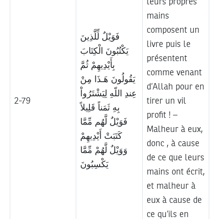
leurs propres
mains
composent un
فَوَيْلٌ لِّلَّذِينَ
livre puis le
يَكْتُبُونَ الْكِتَابَ
présentent
بِأَيْدِيهِمْ ثُمَّ
comme venant
يَقُولُونَ هَـذَا مِنْ
d’Allah pour en
عِندِ اللّهِ لِيَشْتَرُواْ
2-79
tirer un vil
بِهِ ثَمَناً قَلِيلاً
profit ! –
فَوَيْلٌ لَّهُم مِّمَّا
Malheur à eux,
كَتَبَتْ أَيْدِيهِمْ
donc , à cause
وَوَيْلٌ لَّهُمْ مِّمَّا
de ce que leurs
يَكْسِبُونَ
mains ont écrit,
et malheur à
eux à cause de
ce qu’ils en