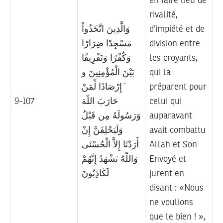
en faire lieu de
rivalité,
وَالَّذِينَ اتَّخَذُواْ
d’impiété et de
مَسْجِدًا ضِرَارًا
division entre
وَكُفْرًا وَتَفْرِيقًا
les croyants,
بَيْنَ الْمُؤْمِنِينَ و
qui la
َإِرْصَادًا لِّمَنْ
préparent pour
9-107
حَارَبَ اللّهَ
celui qui
وَرَسُولَهُ مِن قَبْلُ
auparavant
وَلَيَحْلِفَنَّ إِنْ
avait combattu
أَرَدْنَا إِلاَّ الْحُسْنَى
Allah et Son
وَاللّهُ يَشْهَدُ إِنَّهُمْ
Envoyé et
لَكَاذِبُونَ
jurent en
disant : «Nous
ne voulions
que le bien ! »,