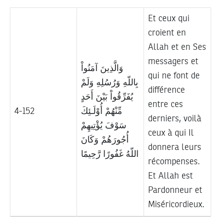
Et ceux qui
croient en
Allah et en Ses
messagers et
وَالَّذِينَ آمَنُواْ
qui ne font de
بِاللّهِ وَرُسُلِهِ وَلَمْ
différence
يُفَرِّقُواْ بَيْنَ أَحَدٍ
entre ces
4-152
مِّنْهُمْ أُوْلَـئِكَ
derniers, voilà
سَوْفَ يُؤْتِيهِمْ
ceux à qui Il
أُجُورَهُمْ وَكَانَ
donnera leurs
اللّهُ غَفُورًا رَّحِيمًا
récompenses.
Et Allah est
Pardonneur et
Miséricordieux.