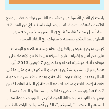
راجت في الأيام الأخيرة على صفحات الفايس بوك وبعض المواقع
الالكترونية هذه الصورة لقيس صبارة، تلميذ يبلغ من العمر 17
سنة أصيل مدينة قفصة قابع في السجن منذ يوم 15 ماي
الجاري بعد الحكم بسجنه 5 سنوات مع النفاذ العاجل.
قيس متهم بالتجمهر بالطريق العام و سد منافذه و الإعتداء
على مقر أمن و إضرام النار و السرقة من داخله و الإعتداء على
موظف أثناء مباشرته لعمله و ذلك يوم 7 فيفري 2013، أي
غداة إغتيال الشهيد شكري بالعيد. و للتذكير فإنه و مثل ما كان
الحال بعديد الولايات يوم الفاجعة و بعدها، فقد شهدت مدينة
قفصة إضطرابات و مناوشات مع الشرطة في الليلة الفاصلة بين
7 و 8 فيفري، حيث تجمهر بداية من السابعة و النصف مساءا
يومها و بالقرب من منطقة الشرطة في حي النور، مجموعة ممّن
اسماهم البحث ب”المنحرفين”، الذين أشعلوا الإطارات بالطريق