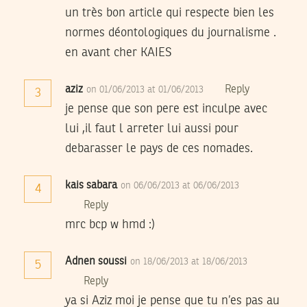
un très bon article qui respecte bien les
normes déontologiques du journalisme .
en avant cher KAIES
aziz
Reply
on 01/06/2013 at 01/06/2013
3
je pense que son pere est inculpe avec
lui ,il faut l arreter lui aussi pour
debarasser le pays de ces nomades.
kais sabara
on 06/06/2013 at 06/06/2013
4
Reply
mrc bcp w hmd :)
Adnen soussi
on 18/06/2013 at 18/06/2013
5
Reply
ya si Aziz moi je pense que tu n’es pas au