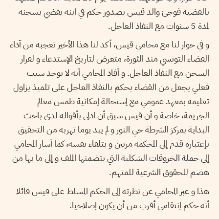
بالقضية فوجئ والد قيس بصدور حكم في ابنه يقضي بسجنه
لمدة 5 سنوات مع النفاذ العاجل.
و في حوار لنا مع محامي قيس، أكد لنا هذا الأخير تعجبه من آداء
القضاء التونسي منذ الثورة، متعرض لتاريخ الإستدعاء و لقرار
السجن مع النفاذ العاجل. و أفاد المحامي أنه لا يوجد سبب
فعلي يجعل من القضاء يحكم بالنفاذ العاجل على تلميذ يزاول
تعليمه بمعهد عمومي مع إستحالة إمكانية طمس معالم
الجريمة، خاصة و أن قيس سبق أن ادلى بأقواله لدى باحث
البداية بمركز الشرطة حي النور و لم يبد يوما تهربه من التحقيق
بإعتباره قدم إلى المحكمة مرتين و بتلقاء نفسه، كما أشار المحامي
إلى جملة الخروقات الشكلية التي يتضمنها الملف و إلى ما بها من
هضم للحقوق الشرعية للمتهم.
هذا و عبر المحامي عن نظرته إلى الحكم المسلط على قيس قائلا
أنه حكم إنتقامي أقرب من أن يكون إصلاحيا.