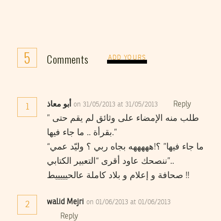
5
Comments
ADD YOURS
Reply
أبو معاذ
on 31/05/2013 at 31/05/2013
1
” طلب منه الإمضاء على وثائق لم يقم حتى
بقرأة .. ما جاء فيها.”
“ما جاء فيها” ؟!هههههه بجاه ربي ؟ وليّد عمي
ننصحك عاود أقرى “التعبير الكتابي”..
صحافة و إعلام و بلاد كاملة عالحيييييط !!
walid Mejri
on 01/06/2013 at 01/06/2013
2
Reply