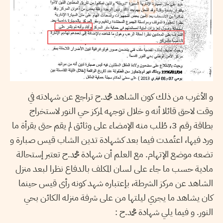
و الأغرب من ذلك كون الشاهد محمد.ح تراجع عن شهادته في
وقت لاحق قائلا أنه و خلال توجهه لمركز حي النور لاستخراج
بطاقة رقم 3، طُلب منه الإمضاء على وثائق لم يقم حتى بقرأة ما
ورد فيها، اعتُمدت فيما بعد كشهادة تدين الشاب قيس صبارة و
تضعه موضع الإتهام. مع العلم أن شهادة محمد.ح تعتبر إستحالة
مادية حسب ما جاء على لسان المكلف بالدفاع نظرا لبعد منزل
الشاهد عن مركز الشرطة، بإعتباره شهد كونه رأى قيس حينما
كان يشاهد ما يجري ليلتها من على شرفة منزله الكائن بحي
النور. و فيما يلي شهادة محمد.ح :