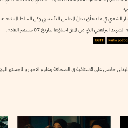
مع
 التأكيد على موقف التيار الشعبي في ما يتعلّق بحلّ المجلس التأسيسي 
– ترتيب اجراءات أربعينية الشهيد البراهمي التي من المقرّر اح
UGTT
Partis politi
تخصّص في العمل الميداني حاصل على الاستاذية في الصحافة وعلوم الاخبا