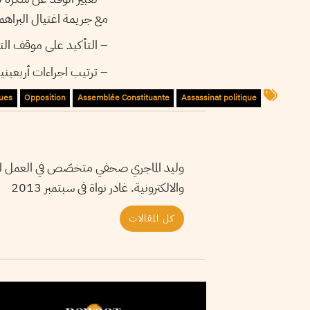
 جريمة اغتيال البراهمي.
وكل السلط المنبثقة عنه.
ياؤها بتاريخ 07 سبتمبر القادم.
ques
Opposition
Assemblée Constituante
Assassinat politique
ر والماجستير المهني في الصحافة المكتوبة
والالكترونية. غادر نواة فى سبتمبر 2013
كل المقالات