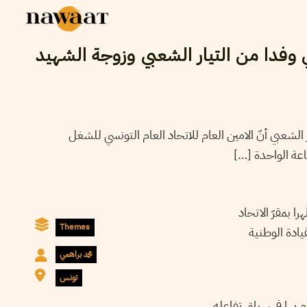
حسين العباسي يلتقي وفدا من التيار 
أفاد مصدر قيادي من حزب التيار الشعبي أنّ الامين ال
سيستقبل اليوم 
أفاد مصدر قياد
Themes
بساحة محمد ع
محمد براهمي
تونس
– تعبير الوفد عن شك