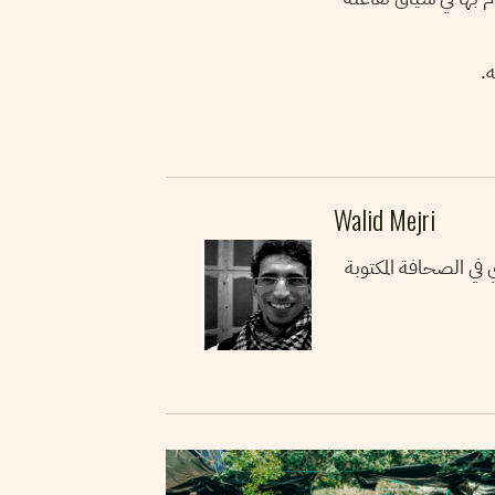
–
Walid Mejri
وليد الماجري صحفي م