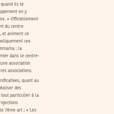
 quand ils le
loppement en y
es. » Officiellement
ent du centre
s, et animent ce
boliquement ces
Semmama : la
mier dans le centre-
’une association
res associations.
nificatives, quant au
éaliser des
tout particulier à la
rojections
le 7ème art ; « Les