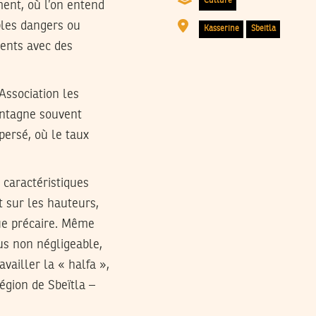
Culture
ent, où l’on entend
ples dangers ou
Kasserine
Sbeitla
ents avec des
 Association les
montagne souvent
spersé, où le taux
 caractéristiques
 sur les hauteurs,
ue précaire. Même
nus non négligeable,
ailler la « halfa »,
région de Sbeïtla –