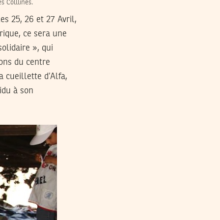
s Colllines.
s 25, 26 et 27 Avril,
rique, ce sera une
lidaire », qui
ions du centre
 cueillette d’Alfa,
vidu à son