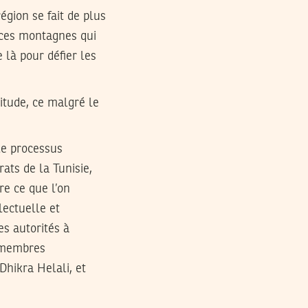
région se fait de plus
 ces montagnes qui
 là pour défier les
itude, ce malgré le
le processus
ats de la Tunisie,
re ce que l’on
lectuelle et
s autorités à
s membres
hikra Helali, et