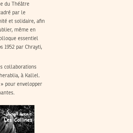
ne du Théâtre
cadré par le
é et solidaire, afin
ublier, même en
colloque essentiel
s 1952 par Chrayti,
s collaborations
erablia, à Kallel.
a » pour envelopper
nantes.