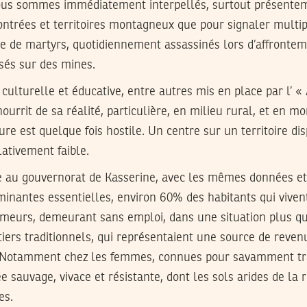
nous sommes immédiatement interpellés, surtout présentem
contrées et territoires montagneux que pour signaler multi
 de martyrs, quotidiennement assassinés lors d’affrontem
osés sur des mines.
 culturelle et éducative, entre autres mis en place par l’ «
 nourrit de sa réalité, particulière, en milieu rural, et en 
ure est quelque fois hostile. Un centre sur un territoire di
lativement faible.
ée au gouvernorat de Kasserine, avec les mêmes données et
inantes essentielles, environ 60% des habitants qui vivent
meurs, demeurant sans emploi, dans une situation plus q
étiers traditionnels, qui représentaient une source de reve
. Notamment chez les femmes, connues pour savamment trav
e sauvage, vivace et résistante, dont les sols arides de la 
es.