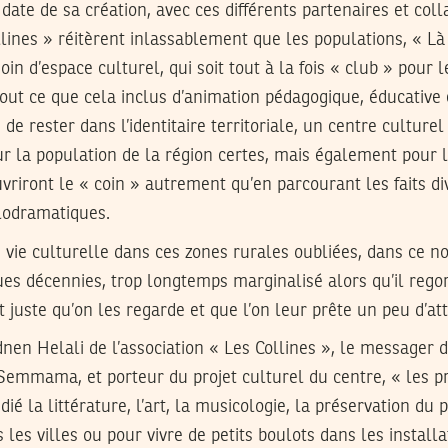
 date de sa création, avec ces différents partenaires et col
ollines » réitèrent inlassablement que les populations, « Là
n d’espace culturel, qui soit tout à la fois « club » pour l
tout ce que cela inclus d’animation pédagogique, éducativ
 de rester dans l’identitaire territoriale, un centre cultur
r la population de la région certes, mais également pour l
uvriront le « coin » autrement qu’en parcourant les faits di
élodramatiques.
e vie culturelle dans ces zones rurales oubliées, dans ce 
ues décennies, trop longtemps marginalisé alors qu’il regor
t juste qu’on les regarde et que l’on leur prête un peu d’att
nen Helali de l’association « Les Collines », le messager
Semmama, et porteur du projet culturel du centre, « les p
é la littérature, l’art, la musicologie, la préservation du p
s les villes ou pour vivre de petits boulots dans les install