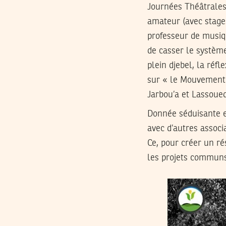
Journées Théâtrales
amateur (avec stages
professeur de musiqu
de casser le systè
plein djebel, la réfl
sur « le Mouvement d
Jarbou’a et Lassoued
Donnée séduisante et
avec d’autres associ
Ce, pour créer un r
les projets communs 