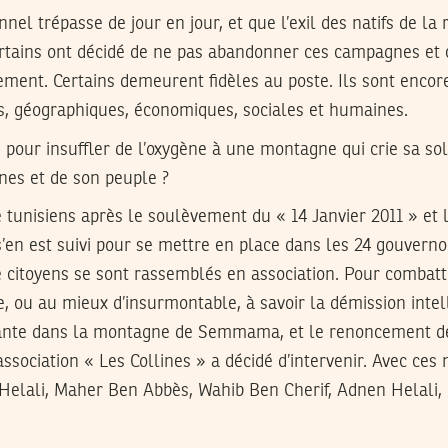
onnel trépasse de jour en jour, et que l’exil des natifs de la 
ertains ont décidé de ne pas abandonner ces campagnes et
ement. Certains demeurent fidèles au poste. Ils sont encore
s, géographiques, économiques, sociales et humaines.
pour insuffler de l’oxygène à une montagne qui crie sa sol
ines et de son peuple ?
unisiens après le soulèvement du « 14 Janvier 2011 » et 
s’en est suivi pour se mettre en place dans les 24 gouvernor
de citoyens se sont rassemblés en association. Pour combatt
le, ou au mieux d’insurmontable, à savoir la démission intel
ante dans la montagne de Semmama, et le renoncement de
association « Les Collines » a décidé d’intervenir. Avec ce
Helali, Maher Ben Abbès, Wahib Ben Cherif, Adnen Helali, D