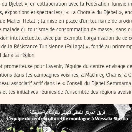
 du Djebel », en collaboration avec la Fédération Tunisien
, expositions et spectacles) ; « La Chorale du Djebel », en
e Maher Helali ; la mise en place d’un tourisme de proximit
me malade du tourisme de consommation de masse ; sans o
exion intellectuelle, avec par exemple l’organisation de ce 
e la Résistance Tunisienne (Fallaga) », fondé au printemp
 dans la région.
 prometteuse pour l’avenir, l’équipe du centre envisage de
ations dans les campagnes voisines, à Machreg Chams, à Gh
éseau associatif actif dans le « Conseil du Djebel Semmam
et les initiatives réunies de l’ensemble des régions avoisi