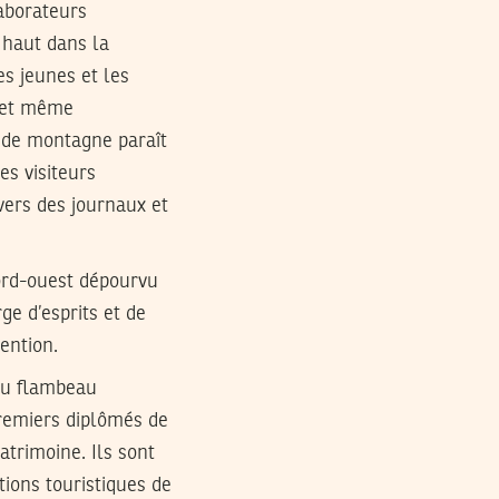
laborateurs
 haut dans la
es jeunes et les
e et même
el de montagne paraît
es visiteurs
vers des journaux et
nord-ouest dépourvu
ge d’esprits et de
ention.
 du flambeau
remiers diplômés de
atrimoine. Ils sont
ations touristiques de