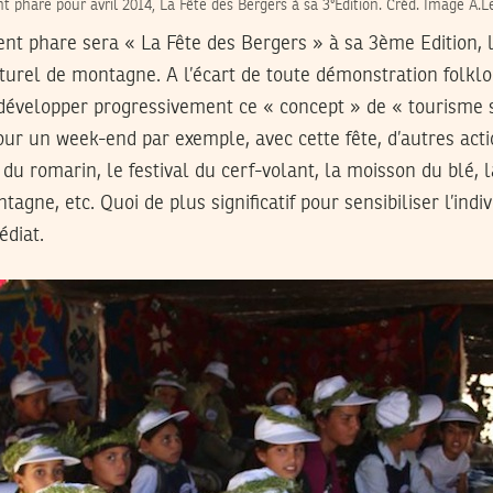
nt phare pour avril 2014, La Fête des Bergers à sa 3°Edition. Créd. Image A.Le
nt phare sera « La Fête des Bergers » à sa 3ème Edition, le
urel de montagne. A l’écart de toute démonstration folklo
développer progressivement ce « concept » de « tourisme so
our un week-end par exemple, avec cette fête, d’autres act
u romarin, le festival du cerf-volant, la moisson du blé, la
agne, etc. Quoi de plus significatif pour sensibiliser l’indi
diat.