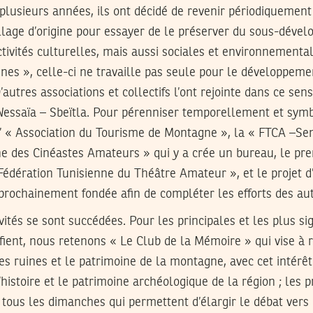
 plusieurs années, ils ont décidé de revenir périodiquement
llage d’origine pour essayer de le préserver du sous-déve
ctivités culturelles, mais aussi sociales et environnemental
ines », celle-ci ne travaille pas seule pour le développem
’autres associations et collectifs l’ont rejointe dans ce sen
Wessaïa – Sbeïtla. Pour pérenniser temporellement et sym
: l’ « Association du Tourisme de Montagne », la « FTCA –
ne des Cinéastes Amateurs » qui y a crée un bureau, le pre
 Fédération Tunisienne du Théâtre Amateur », et le projet d
prochainement fondée afin de compléter les efforts des aut
vités se sont succédées. Pour les principales et les plus sig
ifient, nous retenons « Le Club de la Mémoire » qui vise à r
s ruines et le patrimoine de la montagne, avec cet intérêt 
histoire et le patrimoine archéologique de la région ; les p
ous les dimanches qui permettent d’élargir le débat vers 