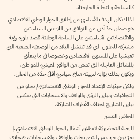
كالسياحة والتجارة الخارجيّة.
لذلك كان الهدف الأساسيّ من إطلاق الحوار الوطني الاقتصادي
هو ضمان حدّ أدنى من التوافق بين اللاعبين السياسيّين
والاقتصاديّين الأساسيّين على الساحة الوطنيّة قصد بلورة رؤية
مشتركة للحلول التي قد تنتشل البلاد من الوضعيّة الصعبة التي
تعيشها على المستوى الاقتصادي وخصوصا في ما يتعلّق
بالمشاكل العاجلة التي تمسّ من الواقع المعيشيّ للمواطن،
ويكون بذلك بوّابة لتهيئة مناخ سياسيّ أقلّ حدّة من الحالي.
ولكنّ حيثيّات الإعداد للحوار الوطني الاقتصاديّ لم تخلو من
التجاذبات وتباين الرؤى والمواقف والانسحابات التي تعكس
تباين المشاريع لمختلف الأطراف المشاركة.
المخاض العسير
المرحلة التحضيريّة لانطلاق أشغال الحوار الوطني الاقتصادي لم
تمرّ دون حرب من التصريحات والمواقف والانسحابات، فبخلاف