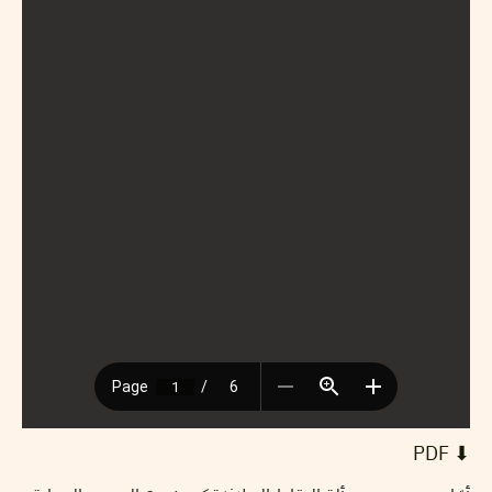
⬇︎ PDF