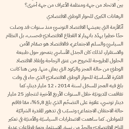
بين الاتحاد من جهة ومنظمة الأعراف من جهة أخرى؟
الرهانات الكبرى للحوار الوطني الاقتصادي
أنّالأزمة التي يعيشها الاقتصاد التونسيّ منذ سنوات قد وصلت
حدّا خطيرا يهدّد بانهيار لا القطاع الاقتصاديّ فحسب، بل النظام
السياسيّ والسلم الاجتماعيّ، فالاقتصاد هو صمّام الأمن
والاستقرار، لذلك كان الجدل الأساسي يتمحور حول طبيعة
الحلول المطروحة للخروج من عنق الزجاجة وإنقاذ الاقتصاد
الوطنيّ من حالة العجز والركود التي يعاني منها. ومن هنا كانت
الفكرة الأساسيّة للحوار الوطني الاقتصاديّ الذي جاء في وقت
بلغ فيه العجز المسجّل لسنة 2014 ، 12 مليار دينار، كما
تفاقمت المديونيّة خلال السنوات الأربع الأخيرة لتتجاوز 25 مليار
دينار تونسي، علاوة على التضخّم الذي بلغ 5,8%، ممّا فاقم
حالة الاحتقان الاجتماعيّ وتسبّب في تدهور المقدرة الشرائيّة
للمواطن. كما ساهمت الاضطرابات السياسيّة والأمنيّة في تعكير
المناخ الاقتصاديّ والحدّ من نسق الاستثمار ونموّ قطاعات عدية