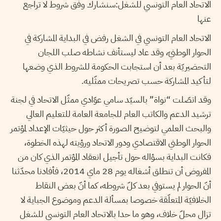
الاتحاد العام التونسي للشغل:سنشارك وفق شروط لا تراجع
عنها
الاتحاد العام التونسي في الشغل رفض في البداية المشاركة في
الحوار الوطنيّ، وقد عاد ليستأنف نشاطه صلب اللجان
التحضيريّة بعد أن استجابت الحكومة للشروط الذي وضعها
لتأكيد المشاركة حسب تصريحات ممثّليه.
وقد اتصّلت “نواة” بالسيّد سامي عوّادي ممثّل الاتحاد في لجنة
ترشيد الدعم والكاتب العام للجامعة العامة للتعليم العالي
والبحث العلمي لتوضيح الصورة أكثر حول حيثيّات الإعداد لمؤتمر
الحوار الوطني الاقتصادي ودور الاتحاد ورؤيته لهذه الخطوة،
فكانت البداية بسؤاله حول تأجيل انعقاد المؤتمر الذي كان من
المفروض أن تنطلق أشغاله يوم 28 ماي 2014، فأفادنا محدّثنا
أنّ الحوار لم يستوفي بعد كلّ شروطه، كما أنّ بعض النقاط
الخلافيّة المتعلّقة خصوصا بمسألة الدعم وموضوع الجباية لا
تزال محلّ خلاف، وهو ما حدا بالاتحاد العام التونسي للشغل