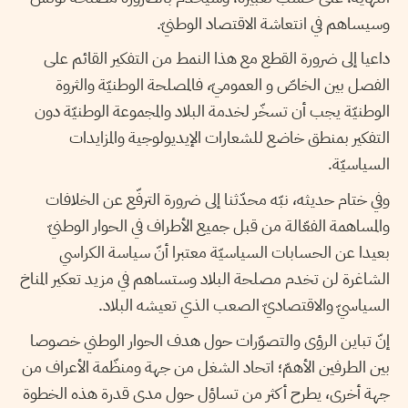
وسيساهم في انتعاشة الاقتصاد الوطنيّ.
داعيا إلى ضرورة القطع مع هذا النمط من التفكير القائم على
الفصل بين الخاصّ و العموميّ، فالمصلحة الوطنيّة والثروة
الوطنيّة يجب أن تسخّر لخدمة البلاد والمجموعة الوطنيّة دون
التفكير بمنطق خاضع للشعارات الإيديولوجية والمزايدات
السياسيّة.
وفي ختام حديثه، نبّه محدّثنا إلى ضرورة الترفّع عن الخلافات
والمساهمة الفعّالة من قبل جميع الأطراف في الحوار الوطنيّ
بعيدا عن الحسابات السياسيّة معتبرا أنّ سياسة الكراسي
الشاغرة لن تخدم مصلحة البلاد وستساهم في مزيد تعكير المناخ
السياسيّ والاقتصاديّ الصعب الذي تعيشه البلاد.
إنّ تباين الرؤى والتصوّرات حول هدف الحوار الوطني خصوصا
بين الطرفين الأهمّ؛ اتحاد الشغل من جهة ومنظّمة الأعراف من
جهة أخرى، يطرح أكثر من تساؤل حول مدى قدرة هذه الخطوة