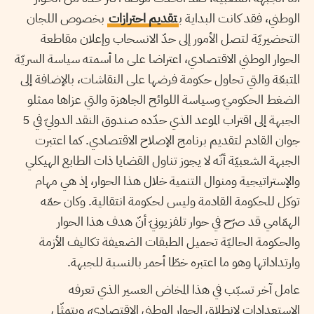
الوطني، فقد كانت البداية ب
تقديم احترازات
بخصوص اللجان
التحضيريّة لتصل الأمور إلى حدّ الانسحاب وإعلان مقاطعة
الحوار الوطني الاقتصادي، اعتراضا على ما أسمته سياسة السريّة
المتبعّة والتي تحاول حكومة فرضها على النقاشات، بالإضافة إلى
الضغط الحكوميّ وسياسة اللوائح الجاهزة والتي عزاها ممثلو
الجبهة إلى اقتراب الموعد الذي حدّده صندوق النقد الدوليّ في 5
جوان القادم لتقديم برنامج الإصلاح الاقتصادي. كما اعتبرت
الجبهة الشعبيّة أنّه لا يجوز تناول القضايا ذات الطابع الهيكلي
والإستراتيجية ومنوال التنمية خلال هذا الحوار، إذ هي مهام
توكل للحكومة القادمة وليس لحكومة انتقالية. وكان حمّه
الهمّامي قد صرّح في حوار تلفزيونيّ أنّ هدف هذا الحوار
والحكومة الحاليّة تحميل الطبقات الضعيفة تكاليف الأزمة
وارتداداتها وهو ما اعتبره خطّا أحمر بالنسبة للجبهة.
عامل آخر تسبّب في هذا المخاض العسير الذي تعرفه
الاستعدادات لانطلاق الحوار الوطني الاقتصاديّ، ويتمثّل