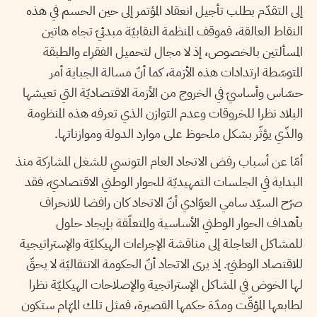
إلى التقدّم بطلب تأجيل انعقاد المؤتمر إلى حين الحسم في هذه
النقاط العالقة، فموقف المنظمة النقابيّة مبدئيّ تجاه هاتين
المسألتين بالخصوص، إذ لا مجال لتحميل الفقراء والطبقة
المتوسّطة ارتدادات هذه الأزمة، كما أنّ مسالة الجباية أمر
حسّاس وأساسيّ في الخروج من الأزمة الاقتصاديّة التي تعيشها
البلاد نظرا للخروقات وعدم التوازن الذي تعرفه هذه المنظومة
والذّي يؤثّر بشكل ملحوظ على موارد الدولة وموازناتها.
أمّا عن أسباب رفض الاتحاد العام التونسي للشغل المشاركة منذ
البداية في الجلسات التمهيديّة للحوار الوطني الاقتصاديّ، فقد
صرّح السيّد سامي العوّادي أنّ الاتحاد كان رافضا للانحراف
بأهداف الحوار الوطني الأساسية والمتعلّقة بإيجاد حلول
للمشاكل العاجلة إلى مناقشة الإجراءات الهيكليّة والإستراتيجية
للاقتصاد الوطنيّ. إذ يرى الاتحاد أنّ الحكومة الانتقاليّة لا يحقّ
لها الخوض في المشاكل الإستراتجية والإصلاحات الهيكليّة نظرا
لطابعها المؤقّت ومدّة حكمها القصيرة، فمثل تلك المهّام ستكون