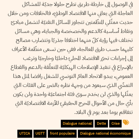
في الوصول إلى خارطة طريق تطرح حلولا جديّة للمشاكل
العاجلة التي يعاني منها الاقتصاد الوطنيّ، فالخلافات ومن خلال
حديث ممثّلي المنظّمتين تتجاوز المسائل التقنيّة لتشمل مبادئ
ونقاط أساسية كالدعم والخصخصة والجباية، وهي مسائل
تختلف فيها رؤية كلّ منهما اختلافا جذريّا وتتضارب مصالح
كليهما حسب طرق المعالجة، ففي حين تسعى منظّمة الأعراف
إلى إجراءات تحرّر الاقتصاد المحليّ داخليّا وخارجيّا وترغب
بالإسراع في تنفيذ الإصلاحات الهيكليّة المتعلّقة بالدعم والقطاع
العمومي، يبدو الاتحاد العامّ التونسي للشغل رافضا لمثل هذا
التمشّي الذي سيعود من وجهة نظره بالضرر على الفئات التي
يمثّلها والذي لن يخدم سوى فئة اجتماعيّة واحدة ولن يكون
بأي حال من الأحوال المحرج الحقيقيّ للأزمة الاقتصاديّة التي
تتفاقم يوما بعد يوم في البلاد.
Dialogue national
Dette
Crise
UTICA
UGTT
front populaire
Dialogue national économique