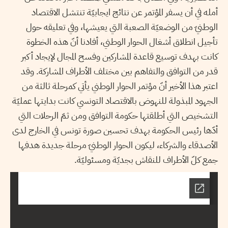
أمله في أن يسفر المؤتمر عن نتائج ايجابيّة تنتشل الاقتصاد
الوطنيّ من الوضعيّة الصعبة التي يعيشها، وفي تعليقه حول
تأجيل انطلاق أشغال الحوار الوطني، أفادنا أنّ هذه الخطوة
كانت بهدف توسيع قاعدة المشاركين وفسح المجال لإيجاد أكبر
قدر من التوافق والتفاهم بين مختلف الأطراف المشاركة. وقد
اعتبر هذا الأخير أنّ مؤتمر الحوار الوطني يأتي كمرحلة ثالثة من
الجهود المبذولة للنهوض بالاقتصاد التونسي كانت بدايتها عمليّة
التشخيص التي أطلقتها حكومة التوافق ومن ثمّ الرحلات التي
أدّها رئيس الحكومة بهدف تحسين صورة تونس في الخارج لدى
الأصدقاء والشركاء، ليكون الحوار الوطنيّ مرحلة جديدة هدفها
جمع كلّ الأطراف للنقاش بجديّة ومسئوليّة.