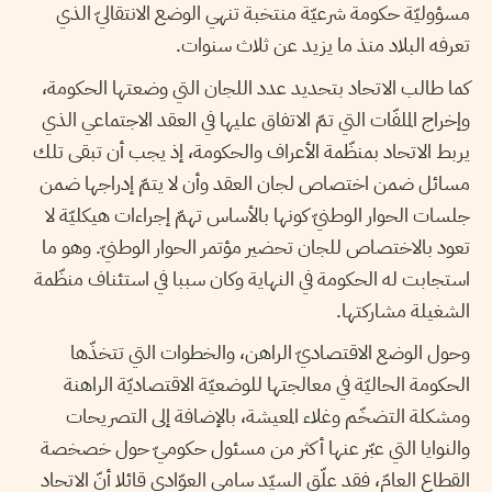
مسؤوليّة حكومة شرعيّة منتخبة تنهي الوضع الانتقاليّ الذي
تعرفه البلاد منذ ما يزيد عن ثلاث سنوات.
كما طالب الاتحاد بتحديد عدد اللجان التي وضعتها الحكومة،
وإخراج الملفّات التي تمّ الاتفاق عليها في العقد الاجتماعي الذي
يربط الاتحاد بمنظّمة الأعراف والحكومة، إذ يجب أن تبقى تلك
مسائل ضمن اختصاص لجان العقد وأن لا يتمّ إدراجها ضمن
جلسات الحوار الوطنيّ كونها بالأساس تهمّ إجراءات هيكليّة لا
تعود بالاختصاص للجان تحضير مؤتمر الحوار الوطنيّ. وهو ما
استجابت له الحكومة في النهاية وكان سببا في استئناف منظّمة
الشغيلة مشاركتها.
وحول الوضع الاقتصاديّ الراهن، والخطوات التي تتخذّها
الحكومة الحاليّة في معالجتها للوضعيّة الاقتصاديّة الراهنة
ومشكلة التضخّم وغلاء المعيشة، بالإضافة إلى التصريحات
والنوايا التي عبّر عنها أكثر من مسئول حكوميّ حول خصخصة
القطاع العامّ، فقد علّق السيّد سامي العوّادي قائلا أنّ الاتحاد