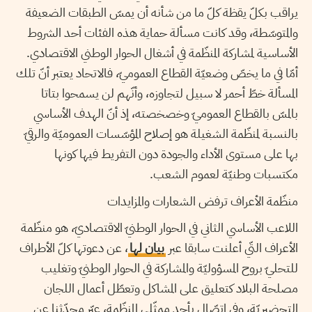
يراقب بكلّ يقظة كلّ ما من شأنه أن يمسّ الطبقات الضعيفة
والمتوسّطة، وقد كانت مسألة حماية هذه الفئات أحد الشروط
الأساسية لمشاركة المنظّمة في أشغال الحوار الوطني الاقتصادي.
أمّا في ما يخصّ وضعيّة القطاع العموميّ، فالاتحاد يعتبر أنّ تلك
المسألة خطّ أحمر لا سبيل لتجاوزه، وأنّهم لن يسمحوا بتاتا
بالمسّ بالقطاع العموميّ وخصخصته، إذ أنّ الهدف الأساسي
بالنسبة لمنظّمة الشغيلة هو إصلاح المؤسّسات العموميّة والرقيّ
بها على مستوى الأداء والجودة دون التفريط فيها كونها
مكتسبات وطنيّة لعموم الشعب.
منظّمة الأعراف ترفض الشعارات والمزايدات
اللاعب الأساسي الثاني في الحوار الوطنيّ الاقتصاديّ، هو منظّمة
الأعراف التّي أعلنت سابقا عبر
بيان لها
، عن دعوتها كلّ الأطراف
للتحليّ بروح المسؤوليّة والمشاركة في الحوار الوطنيّ وتغليب
مصلحة البلاد كتعليق على المشاكل وتعطّل أعمال اللجان
التحضيريّة، وفي اتصّال بأحد ممثّلي المنظّمة، عبّر محدّثنا عن