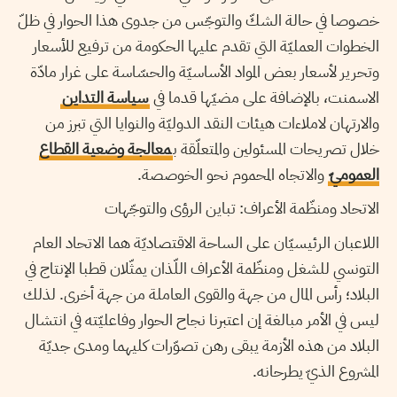
خصوصا في حالة الشكّ والتوجّس من جدوى هذا الحوار في ظلّ
الخطوات العمليّة التي تقدم عليها الحكومة من ترفيع للأسعار
وتحرير لأسعار بعض المواد الأساسيّة والحسّاسة على غرار مادّة
الاسمنت، بالإضافة على مضيّها قدما في
سياسة التداين
والارتهان لاملاءات هيئات النقد الدوليّة والنوايا التي تبرز من
خلال تصريحات المسئولين والمتعلّقة ب
معالجة وضعية القطاع
العموميّ
والاتجاه المحموم نحو الخوصصة.
الاتحاد ومنظّمة الأعراف: تباين الرؤى والتوجّهات
اللاعبان الرئيسيّان على الساحة الاقتصاديّة هما الاتحاد العام
التونسي للشغل ومنظّمة الأعراف اللّذان يمثّلان قطبا الإنتاج في
البلاد؛ رأس المال من جهة والقوى العاملة من جهة أخرى. لذلك
ليس في الأمر مبالغة إن اعتبرنا نجاح الحوار وفاعليّته في انتشال
البلاد من هذه الأزمة يبقى رهن تصوّرات كليهما ومدى جديّة
المشروع الذيّ يطرحانه.