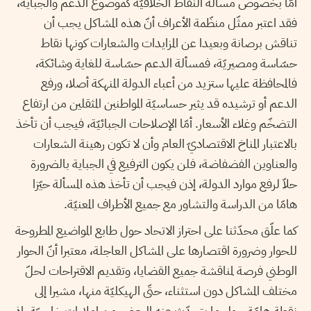
أمّا بخصوص مسألة النقاط الخلافيّة كموضوع الدعم والجباية،
فقد اعتبر ممثّل منظّمة الأعراف أنّ هذه المشاكل يجب أن
تناقش برصانة وبعيدا عن المزايدات والشعارات كونها نقاط
حسّاسة ومصيريّة، فمسألة الدعم حسّاسة للغاية وشائكة،
فالمحافظة عليها ستزيد من أعباء الدولة المنهكة أصلا، ورفع
الدعم أو ترشيده قد يثير حساسيّة المواطنين المثقلين من ارتفاع
التضخّم وغلاء الأسعار. أمّا الإصلاحات الجبائيّة، فيجب أن تأخذ
بالاعتبار المناخ الاقتصاديّ العام وأن لا تكون رهينة الشعارات
والعناوين الفضفاضة، فلن يكون الترفيع في الجباية بالضرورة
حلاّ لرفع موارد الدولة، إذن فيجب أن تأخذ هذه المسألة حيّزا
هامّا من الدراسة والتشاور مع جميع الأطراف المعنيّة.
كما علّق محدّثنا على احتراز الاتحاد حول طابع المواضيع المطروحة
للحوار وضرورة اقتصارها على المشاكل العاجلة، معتبرا أنّ الحوار
الوطني فرصة لمناقشة جميع القضايا، وتقديم الاقتراحات لحلّ
مختلف المشاكل دون استثناء، حتّى الهيكليّة منها، مشيرا إلى
نقطة هامّة حول ما يتحدّث عنه البعض من املاءات خارجيّة، إذ