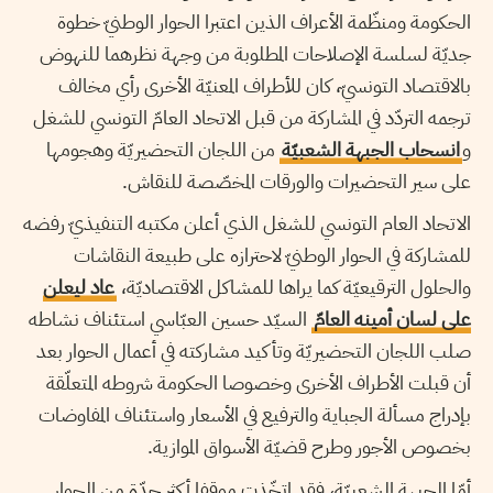
الحكومة ومنظّمة الأعراف الذين اعتبرا الحوار الوطنيّ خطوة
جديّة لسلسة الإصلاحات المطلوبة من وجهة نظرهما للنهوض
بالاقتصاد التونسيّ، كان للأطراف المعنيّة الأخرى رأي مخالف
ترجمه التردّد في المشاركة من قبل الاتحاد العامّ التونسي للشغل
و
انسحاب الجبهة الشعبيّة
من اللجان التحضيريّة وهجومها
على سير التحضيرات والورقات المخصّصة للنقاش.
الاتحاد العام التونسي للشغل الذي أعلن مكتبه التنفيذيّ رفضه
للمشاركة في الحوار الوطنيّ لاحترازه على طبيعة النقاشات
والحلول الترقيعيّة كما يراها للمشاكل الاقتصاديّة،
عاد ليعلن
على لسان أمينه العامّ
السيّد حسين العبّاسي استئناف نشاطه
صلب اللجان التحضيريّة وتأكيد مشاركته في أعمال الحوار بعد
أن قبلت الأطراف الأخرى وخصوصا الحكومة شروطه المتعلّقة
بإدراج مسألة الجباية والترفيع في الأسعار واستئناف المفاوضات
بخصوص الأجور وطرح قضيّة الأسواق الموازية.
أمّا الجبهة الشعبيّة، فقد اتخّذت موقفا أكثر حدّة من الحوار