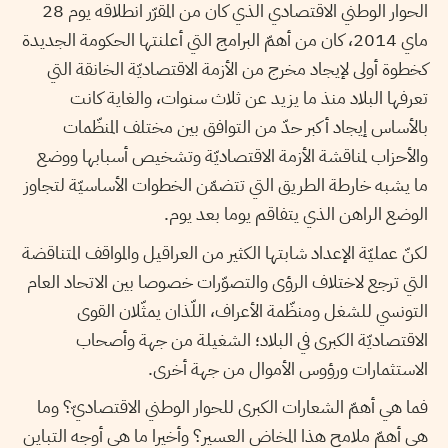
الحوار الوطني الاقتصادي الذي كان من المقرّر انطلاقه يوم 28
ماي 2014، كان من أهمّ البرامج التي أعلنتها الحكومة الجديدة
كخطوة أولى لإيجاد مخرج من الأزمة الاقتصاديّة الخانقة التي
تعرفها البلاد منذ ما يزيد عن ثلاث سنوات، والغاية كانت
بالأساس إيجاد أكبر حدّ من التوافق بين مختلف المنظّمات
والأحزاب لمناقشة الأزمة الاقتصاديّة وتشخيص أسبابها ووضع
ما يشبه خارطة الطريق التي تتضمّن الخطوات الأساسيّة لتجاوز
الوضع الراهن الذي يتفاقم يوما بعد يوم.
لكنّ عمليّة الإعداد شابتها الكثير من العراقيل والمواقف المتناقضة
التي ترجع لاختلاف الرؤى والتصوّرات خصوصا بين الاتحاد العام
التونسي للشغل ومنظّمة الأعراف، اللّذان يمثّلان القوى
الاقتصاديّة الكبرى في البلاد؛ الشغيلة من جهة وأصحاب
الاستثمارات ورؤوس الأموال من جهة أخرى.
فما هي أهمّ الشعارات الكبرى للحوار الوطني الاقتصاديّ؟ وما
هي أهمّ ملامح هذا المخاض العسير؟ وأخيرا ما هي أوجه التباين