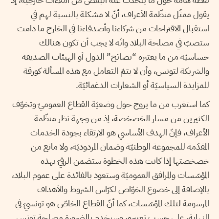
يقول ممثّل منظّمة الأعراف، أنّ لا مشكلة بالنسبة لهم في
استقبال الاقتراحات من شركاءنا وأصدقاءنا في الخارج ما دامت
ستصبّ في مصلحة البلاد وانّه لا يجب أن تكون هنالك
حساسيّة من ما يعتبره “نصائح” الدول أو الهيئات الصديقة
والشريكة لتونس، وأن لا يتمّ التعامل مع هذه المسألة كورقة
للمزايدة السياسيّة أو الشعارات الدغمائيّة.
كما استغرب من ما يروج حول وضعيّة القطاع العموميّ وتخوّف
الكثيرين من مسار الخصخصة، إذ من وجهة نظر منظّمة
الأعراف، فإنّ الهدف الأساسي هو الارتقاء بجودة الخدمات
المقدّمة للمجموعة الوطنيّة وضمان المردوديّة، ولا مانع من
خصخصتها إذا كانت هذه الخطوة ستضمن الرقيّ بهذه
المؤسّسات والمرافق العموميّة وستعود بالفائدة على عموم البلاد،
بالإضافة إلى خضوع الخوّاص لكرّاس الشروط والأهداف
المرسومة لتلك المؤسّسات، كما أنّ القطاع الخاصّ هو تونسيّ في
النهاية، على حسب تعبيره، وسيخدم بالضرورة مصلحة تونس