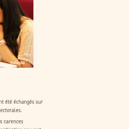
ont été échangés sur
lectorales.
es carences