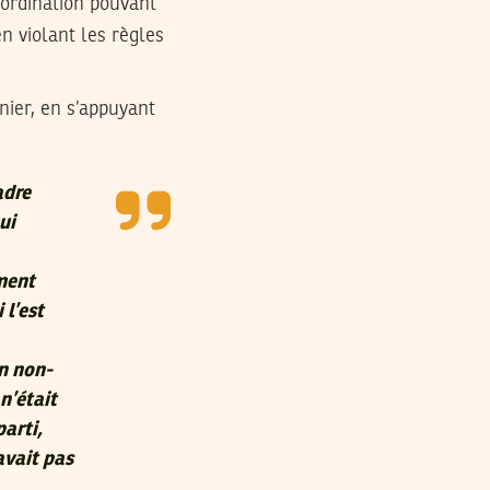
oordination pouvant
n violant les règles
nier, en s’appuyant
adre
ui
ement
 l’est
on non-
n’était
parti,
avait pas