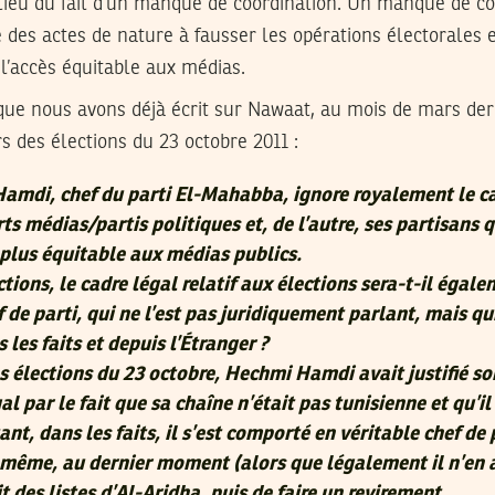
 lieu du fait d’un manque de coordination. Un manque de c
e des actes de nature à fausser les opérations électorales e
 l’accès équitable aux médias.
 que nous avons déjà écrit sur Nawaat, au mois de mars der
s des élections du 23 octobre 2011 :
amdi, chef du parti El-Mahabba, ignore royalement le c
ts médias/partis politiques et, de l’autre, ses partisans q
plus équitable aux médias publics.
ctions, le cadre légal relatif aux élections sera-t-il égal
 de parti, qui ne l’est pas juridiquement parlant, mais qui
les faits et depuis l’Étranger ?
es élections du 23 octobre, Hechmi Hamdi avait justifié s
al par le fait que sa chaîne n’était pas tunisienne et qu’il 
nt, dans les faits, il s’est comporté en véritable chef de 
i-même, au dernier moment (alors que légalement il n’en 
it des listes d’Al-Aridha, puis de faire un revirement.