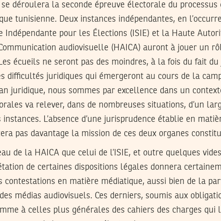
se déroulera la seconde épreuve électorale du processus 
ique tunisienne. Deux instances indépendantes, en l’occurr
e Indépendante pour les Élections (ISIE) et la Haute Autori
Communication audiovisuelle (HAICA) auront à jouer un rô
 Les écueils ne seront pas des moindres, à la fois du fait d
s difficultés juridiques qui émergeront au cours de la ca
lan juridique, nous sommes par excellence dans un contexte
torales va relever, dans de nombreuses situations, d’un lar
s instances. L’absence d’une jurisprudence établie en matiè
itera pas davantage la mission de ces deux organes constitu
veau de la HAICA que celui de l’ISIE, et outre quelques vides
prétation de certaines dispositions légales donnera certainem
 contestations en matière médiatique, aussi bien de la part
 des médias audiovisuels. Ces derniers, soumis aux obligati
omme à celles plus générales des cahiers des charges qui 