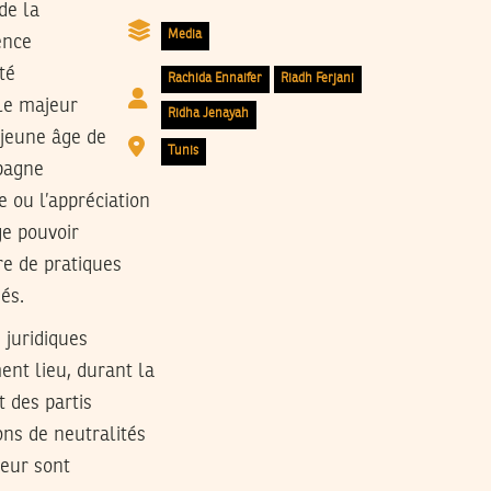
de la
Media
ence
té
Rachida Ennaifer
Riadh Ferjani
le majeur
Ridha Jenayah
u jeune âge de
Tunis
mpagne
 ou l’appréciation
ge pouvoir
re de pratiques
és.
 juridiques
ent lieu, durant la
 des partis
ons de neutralités
leur sont