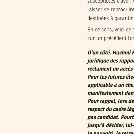
susceptibles d’avoir
laisser se reproduir
destinées à garantir
En ce sens, voici ce
sur un précédent lor
D’un côté, Hachmi H
juridique des rappor
réclament un accès 
Pour les futures éle
applicable à un chef
manifestement dans 
Pour rappel, lors d
respect du cadre lég
pas candidat. Pourta
jusqu’à décider, lu
le pouvoir), le retra