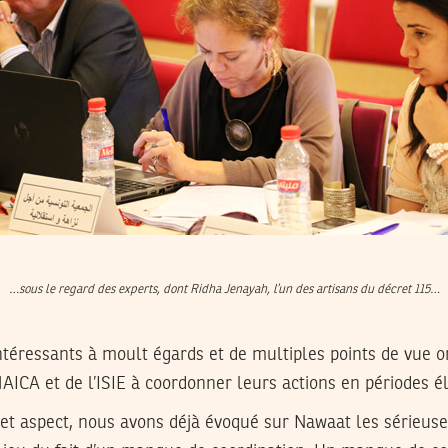
…sous le regard des experts, dont Ridha Jenayah, l’un des artisans du décret 115…
ntéressants à moult égards et de multiples points de vue 
HAICA et de l’ISIE à coordonner leurs actions en périodes é
 cet aspect, nous avons déjà évoqué sur Nawaat les sérieus