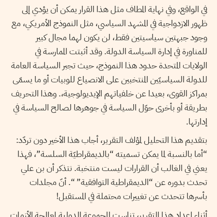
في الواقع، وفي نهاية المطاف مثل هذا القرار يمكن أن يؤدي إلى
ظهور الازدواجية في المشهد السياسي، مثل النموذج الأمريكي، مع
وجود جبهتين سياسيتين فقط، لن يكون لهما مجال كبير
للمناورة في إدارة السياسة الدولة. وقد أثبتت الممارسة في
الولايات المتحدة حدود هذا النموذج، حيث تجبر السياسة العامة
للدولة السياسيّين المنتخبين على الانصياع للوبيات أو ما يسمّى
بمراكز القوى، بعيدا عن خلفياتهم الإيديولوجية،. وهذا التحريف
بطريقة أو بأخرى حوّل السياسة في جوهرها لصالح السياسة في
إدارتها.
بتقديم هذا التحليل لمؤلف التقرير، أجاب هذا الأخير دون تردّد:
“أما بالنسبة لما يمكن تسميته “بالديمقراطيّة السلسة”، فهذا
يعني في الغالب أن القرارات ليست منتخبة. نتذكر أن بن علي
تحدث بدوره عن “الديمقراطية التوافقية” “. أنّ مجلدات
بأسرها تتحدث عن تغييرات محتملة في المستقبل!
أثناء إعداد هذا التقرير، تناست المجموعة الدولية لمعالجة الأزمات