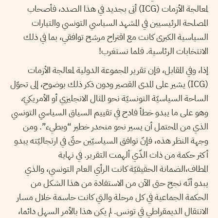
لمعالجة الأزمات (ICG) أتى بجديد في هذا الصدد، فأصحاب
المصلحة الرئيسيين في المشهد السياسي التونسي والتيارات
السياسية الكبرى كانت مع اقتراح مرشح توافقي، بما في ذلك
الانتخابات الرئاسية. فلما نستغرب!
إذا، وفي المقابل، فإن تقرير المجموعة الدولية لمعالجة الأزمات
(ICG) يشير على المدى القصير ودون ذكر ذلك بوضوح، إلى تحوّل
الساحة السياسيّة التونسيّة نحو المثال الانجليزي أو الأمريكيّ،
وهو على ما يبدو خطأ فادح في تقييم السياق السياسي التونسي
الذي من المحتمل أن يسير نحو منحدر خطير “وبطيء”. ومن
وجهة النظر هذه، فإنّ توافق السياسيّين حتّى في ارتجاليّته يبدو
أكثر حكمة من ذات الذّي ألهمت التقرير. في نهاية
المطاف،الضمانة الحقيقيّة كانت الرأي العام التونسي، والذي
يبدو أنّه نجح حتى الآن من الاستفادة من هذا الشكل من
الحكمة الجماعية في كل مرحلة والتي كانت حاسمة خلال مسار
الانتقال الديمقراطي في تونس. لم يكن هذا بالأمر السهل دائما،