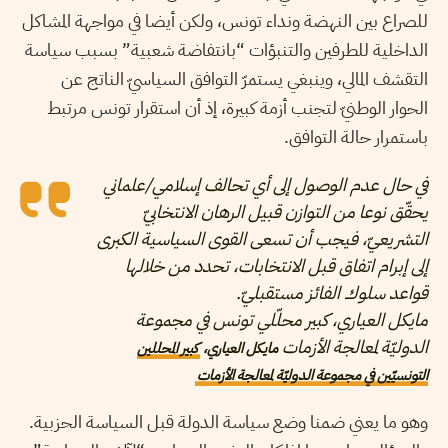
للصراع بين النهضة ونداء تونس، ولكن أيضا في مواجهة المشاكل
الداخلية للطرفين والتنبؤات “بانتفاضة شعبية” بسبب سياسة
التقشف المالي، وينبغي يستمرّ التوافق السياسيّ الناتج عن
الحوار الوطنيّ لتجنب أزمة كبيرة، إذ أن استقرار تونس مرتبط
باستمرار حالة التوافق.
في حال عدم الوصول إلى أي تحالف إسلامي/علماني
يحقّق نوعا من التوازن قبيل الرهان الانتخابيّ
التشريعيّ، فيجب أن تسعى القوى السياسية الكبرى
إلى إبرام اتفاق قبل الانتخابات، تحدد من خلالها
قواعد سلوك الفائز مستقبليّ.
مايكل العياري، كبير محلّلي تونس في مجموعة
الدوليّة لمعالجة الأزمات
مايكل العياري،
كبير المحللين
التونسيّين في مجموعة الدوليّة لمعالجة الأزمات
وهو ما يعني ضمنا وضع سياسة الدولة قبل السياسة الحزبية.