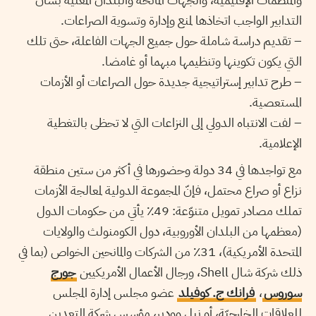
التدابير الواجب اتخاذها لمنع وإدارة وتسوية الصراعات.
– تقديم دراسة شاملة حول جميع الجهات الفاعلة، حتى تلك
التي يكون تكوينها وتنظيمها مبهما أو غامضا.
– طرح تدابير إستراتيجية جديدة حول الصراعات أو الأزمات
المستعصية.
– لفت الانتباه الدولي إلى النزاعات التي لا تحظى بالتغطية
الإعلامية.
مع تواجدها في 34 دولة وحضورها في أكثر من ستين منطقة
نزاع أو صراع محتمل، فإنّ المجموعة الدولية لمعالجة الأزمات
تملك مصادر تمويل متنوّعة: 49٪ يأتي من حكومات الدول
(معظمها من البلدان الأوروبية، دول الكومنولث والولايات
المتحدة الأمريكية)، 31٪ من الشركات والمانحين الخواص (بما في
ذلك شركة شال Shell، ورجال الأعمال الأمريكيين
جورج
سوروس
،
فرانك ج. كوفيلد
عضو مجلس إدارة المجلس
للعلاقات الخارجيّة، أو نيل وودير، مؤسس شركة التعدين