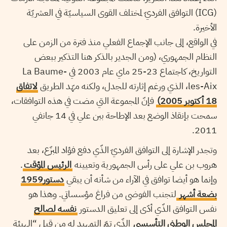
(ICG) التوافق الفرديّ لمختلف القوى السياسيّة في العشريّة
الأخيرة.
في الواقع، إلى جانب الإجماع الفعلي منذ فترة من الزمن على
النظام الجمهوري، (ومن الجدير بالذكر هنا التذكير ببعض
التواريخ، كاجتماع 23-25 ماي عام 2003 في La Baume-
les-Aix، الذي ورغم إثارته للجدل، ولكنه مهّد الطريق
لاتفاق
18 أكتوبر 2005)
فإنّ المجموعة التي مضت في هذه التوافقات،
سمحت بإنقاذ الوضع بعد الإطاحة ببن علي في 14 جانفي
2011.
وتجدر الإشارة إلى التوافق الفرديّ الذّي دفع فؤاد المبزّع، بعد
هروب بن علي على رأس الجمهورية وتعيينه
الرئيس المؤقت
.
وإنما هو أيضا توافق في الآراء من شأنه أن يبقي
دستور1959
بضعة أشهر
لتجنب الفوضى من فراغ مؤسساتي. وهذا هو
نفس التوافق الذّي أدّى إلى تعليق الدستور
نفسه لصالح
المجلس الوطني التأسيسي
الذّي تمّ التمهيد له من قبل “الهيئة