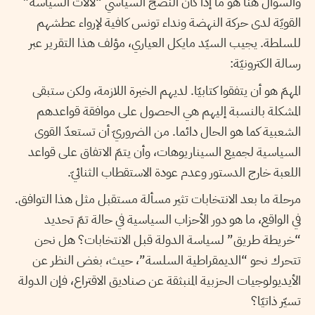
والسؤال هنا هو ما إذا كان النضج السياسي “لآلات السياسة”
القويّة لدى حركة النهضة ونداء تونس كافية لإرواء عطشهم
للسلطة. يجيب السيّد مايكل العياري، مؤلف هذا التقرير عبر
رسالة الكترونيّة:
المهمّ هو أن يتفقوا كتابيّا. لديهم الخبرة اللازمة، ولكن ستبقى
المشكلة بالنسبة إليهم هي الحصول على موافقة قواعدهم
الشعبية كما هو الحال دائما. من الضروريّ أن تستعدّ القوى
السياسية لجميع السيناريوهات، وأن يتمّ الاتفاق على قواعد
اللعبة خارج الدستور وعدم عودة الاستقطاب الثنائيّ.
مرحلة ما بعد الانتخابات تثير مسألة مستقبل مثل هذا التوافق.
في الواقع، ما هو دور الأحزاب السياسية في حالة تمّ تحديد
“خريطة طريق” لسياسة الدولة قبل الانتخابات؟ هل نحن
تتحرك نحو “الديمقراطية السلسة”، حيث، بغض النظر عن
الأيديولوجيات الحزبية المنبثقة عن صناديق الاقتراع، فإن الدولة
تسيّر ذاتيّا؟