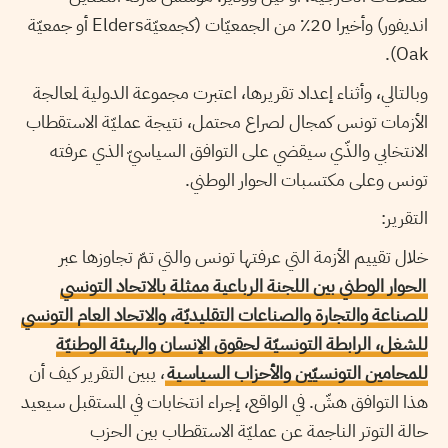
انديفور) وأخيرا 20٪ من الجمعيّات (كجمعيّةElders أو جمعيّة
Oak).
وبالتالي، وأثناء إعداد تقريرها، اعتبرت مجموعة الدولية لمعالجة
الأزمات تونس كمجال لصراع محتمل، نتيجة عمليّة الاستقطاب
الانتخابي والذّي سيقضي على التوافق السياسيّ الذي عرفته
تونس وعلى مكتسبات الحوار الوطني.
التقرير:
خلال تقييم الأزمة التي عرفتها تونس والتي تمّ تجاوزها عبر
الحوار الوطني بين اللجنة الرباعية ممثلة بالاتحاد التونسي
للصناعة والتجارة والصناعات التقليديّة، والاتحاد العام التونسي
للشغل، الرابطة التونسيّة لحقوق الإنسان والهيئة الوطنيّة
للمحامين التونسيّين والأحزاب السياسية
، يبين التقرير كيف أن
هذا التوافق هشّ. في الواقع، إجراء انتخابات في المستقبل سيعيد
حالة التوتر الناجمة عن عمليّة الاستقطاب بين الحزب