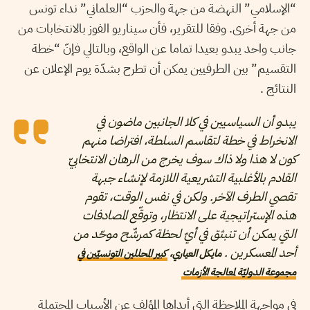
“الإسلامي” النهضة من جهة والحزب “العلماني” نداء تونس
من جهة أخرى. وفقا للتقرير، فأن سيناريو الفوز بالانتخابات من
جانب واحد يبدو بعيدا تماما عن الواقع، وبالتالي فإنّ “خطة
التقسيم” بين الطرفيين يمكن أن تطرح بشدّة يوم الإعلان عن
النتائج .
يبدو أن السياسيين في كلا الجانبين ماضون في
الانخراط في خطة لتقاسم السلطة، افتراضا منهم
كون لا هذا ولا ذاك سوف يخرج من الرهان الانتخابيّ
القادم بالأغلبية التشريعية اللازمة لإنشاء جبهة
تقصي الطرف الآخر. ولكن في نفس الوقت، تقوم
هذه الإستراتيجية على الانتظار، وتوقّع المصادفات
التي يمكن أن تنبثق في أيّ لحظة كمرشّح موحّد من
أحد المعسكرين .
مايكل العياري،
كبير المحللين التونسيّين في
مجموعة الدوليّة لمعالجة الأزمات
في مواجهة الملاحظة التي أبداها المؤلف عن الأسباب المحتملة