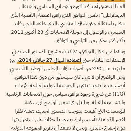
العليا لتحقيق أهداف الثورة والإصلاح السياسي والانتقال
الديمقراطي”؛ نفس التوافق الذي رافق اعتصام القصبة الذّي
عجّل باستقالة حكومة محمد الغنوشي، الذي خلفه الباجي قايد
السبسي، والوصول إلى مرحلة الانتخابات في 23 أكتوبر 2011
بأكبر قدر ممكن من التراضي والتوافق.
ودائما من خلال التوافق، تمّ كتابة مشروع الدستور الجديد في
الإصدارات الثلاثة، حتى
اعتماده النهائي 27 جانفي 2014،
مع
ما يزيد على 90٪ من أصوات نوّاب المجلس الوطني التأسيسي.
ومن الواضح أن لا شيء كان سيتحقّق من دون هذا التوافق.
أيضا، عندما يتحدث تقرير المجموعة الدولية لمعالجة الأزمات
(ICG) عن ضرورة وجود توافق سياسي حول الانتخابات الرئاسية
والتشريعية المقبلة. وبالمثل، فإنه من الواضح أن سلامة
المؤسسات التي أقيمت بموجب الدستور الجديد، هشة نظرا
لقصر المدّة منذ تأسيسها، إذ يصعب الحفاظ على استمراريتها
دون إجماع حقيقي. ونحن لا نعتقد أن تقرير المجموعة الدولية