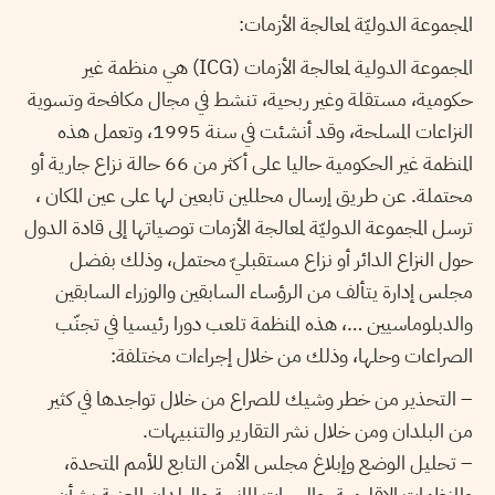
المجموعة الدوليّة لمعالجة الأزمات:
المجموعة الدولية لمعالجة الأزمات (ICG) هي منظمة غير
حكومية، مستقلة وغير ربحية، تنشط في مجال مكافحة وتسوية
النزاعات المسلحة، وقد أنشئت في سنة 1995، وتعمل هذه
المنظمة غير الحكومية حاليا على أكثر من 66 حالة نزاع جارية أو
محتملة. عن طريق إرسال محللين تابعين لها على عين المكان ،
ترسل المجموعة الدوليّة لمعالجة الأزمات توصياتها إلى قادة الدول
حول النزاع الدائر أو نزاع مستقبليّ محتمل، وذلك بفضل
مجلس إدارة يتألف من الرؤساء السابقين والوزراء السابقين
والدبلوماسيين …، هذه المنظمة تلعب دورا رئيسيا في تجنّب
الصراعات وحلها، وذلك من خلال إجراءات مختلفة:
– التحذير من خطر وشيك للصراع من خلال تواجدها في كثير
من البلدان ومن خلال نشر التقارير والتنبيهات.
– تحليل الوضع وإبلاغ مجلس الأمن التابع للأمم المتحدة،
والمنظمات الإقليمية، والجهات المانحة والبلدان المعنية بشأن