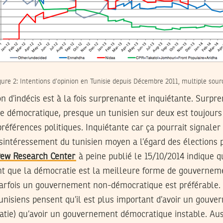
gure 2: Intentions d’opinion en Tunisie depuis Décembre 2011, multiple sour
on d’indécis est à la fois surprenante et inquiétante. Surpr
ce démocratique, presque un tunisien sur deux est toujours
préférences politiques. Inquiétante car ça pourrait signaler
ésintéressement du tunisien moyen a l’égard des élections 
Pew Research Center
à peine publié le 15/10/2014 indique
nt que la démocratie est la meilleure forme de gouvernem
arfois un gouvernement non-démocratique est préférable.
unisiens pensent qu’il est plus important d’avoir un gouve
ie) qu’avoir un gouvernement démocratique instable. Aussi