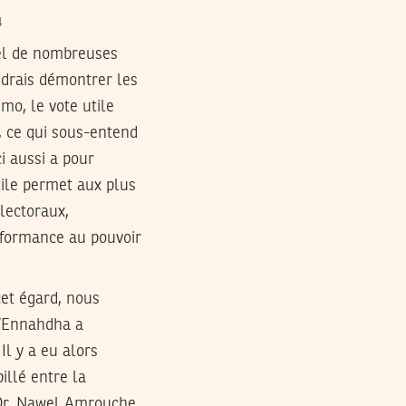
4
pel de nombreuses
oudrais démontrer les
mo, le vote utile
, ce qui sous-entend
i aussi a pour
tile permet aux plus
électoraux,
rformance au pouvoir
cet égard, nous
 d’Ennahdha a
Il y a eu alors
illé entre la
c Dr. Nawel Amrouche,