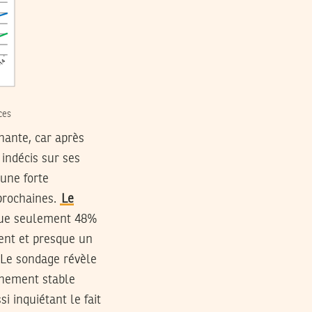
ces
enante, car après
 indécis sur ses
 une forte
prochaines.
Le
 que seulement 48%
ent et presque un
 Le sondage révèle
rnement stable
 inquiétant le fait