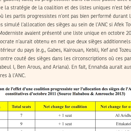
la stratégie de la coalition et des listes uniques n’est bé
où les partis progressistes n’ont pas bien performé durant 
s simulé l’allocation des sièges au sein de l’ANC si Afek To
oderniste avaient présenté une liste unique en octobre 20
ocrate n’aurait obtenu en net que deux sièges additionnels
ntérieur du pays (e.g., Gabes, Kairouan, Kebili, Kef and Tozeu
 contre couté des sièges dans les circonscriptions où ces par
abeul I, Ben Arous, and Ariana). En fait, Ennahda aurait aus
res à l’ANC.