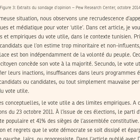
Figure 3: Extraits du sondage d’opinion – Pew Research Center, octobre 201
umeuse situation, nous observons une recrudescence d’ap
ues et médiatique pour voter ‘utile’. Dans cet article, je v
s et empiriques du vote utile, dans le contexte tunisien. Pri
candidats que l’on estime trop minoritaire et non-influents
lace est bon indépendamment de la volonté du peuple. Cec
itoyen concède son vote à la majorité. Secundo, le vote u
ifier leurs inactions, insuffisances dans leurs programmes 
 candidats ou candidates, ou tout simplement mauvaise pe
u vote utile.
es conceptuelles, le vote utile a des limites empiriques. A 
ions du 23 octobre 2011. À l’issue de ces élections, le parti
 populaire et 41% des sièges de l’assemblée constitutive. 
 et regrets que le vote démocrate se soit dissipé et éparp
e gauche, laïcs, ou progressiste. Dans l’article publié ave