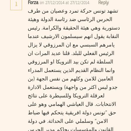
Forza
Reply
on 27/12/2014 at 27/12/2014
1
تشهد تونس حركة تمرد وعصيان من طرف
الحرس الرئاسي ضد رئاسة الدولة وهيئة
دستورية وهي هيئة الحقيقة والكرامة. رئيس
النقابة يقول انهم سيسلمون الارشيف عندما
يامرهم السبسي مع ان المرزوقي لا يزال
الرئيس الفعلي للبلد. قلنا عديد المرات ان
السلطة لم تكن بيد الترويكا او المرزوقي
وانما النظام القديم الذين يستعمل المدراء
العامين للامن وكلهم من نفس الجهة (بن
جدو ليس اكثر من واجهة) ويستعمل الادارة
لعرقلة الترويكا وللسيطرة على نتائج
الانتخابات. قال العياشي الهمامي وهو على
حق ”تونس دولة افريقية يتحكم فيها ضباط
الامن” وسلملي على الحداثة. في دولة
القانون والمؤسسات يحاكم مدير الحرس