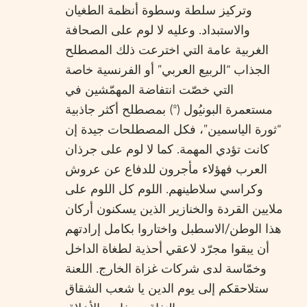
وتركيز سلطة وسطوة أنظمة الطغيان
والاستبداد. وعليه لا لوم على الصحافة
الغربية عامة التي اخترعت ذلك المصطلح
الجذاب “الربيع العربي” أو الفرنسية خاصة
التي خصّت انتفاضة المهمّشين في
مستعمرة البونيُول (*) بمصطلح أكثر جاذبية
“ثورة الياسمين”، فكل المصطلحات جيدة إن
كانت تؤدي المهمة. كما لا لوم على جرذان
العرب فهؤلاء مأجرون للدفاع عن عروش
وكراسي سلاطينهم. اللوم كل اللوم على
ملايين القردة والخنازير الذين يسكنون أركان
هذا الوطن/الاسطبل واختاروا بكامل إرادتهم
أن يبقوا مجرّد لاعقي أحذية لطغاة الداخل
وخمّاسة لدى شركات غزاة الخارج. اللعنة
ستلاحقكم إلى يوم الدين يا شعب الشقاق