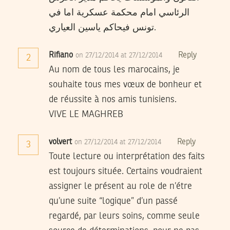
الرئاسي امام محكمة عسكرية اما في
تونس فيحاكم ياسين العياري.
Rifiano
Reply
on 27/12/2014 at 27/12/2014
2
Au nom de tous les marocains, je
souhaite tous mes vœux de bonheur et
de réussite à nos amis tunisiens.
VIVE LE MAGHREB
volvert
Reply
on 27/12/2014 at 27/12/2014
3
Toute lecture ou interprétation des faits
est toujours située. Certains voudraient
assigner le présent au role de n’étre
qu’une suite “logique” d’un passé
regardé, par leurs soins, comme seule