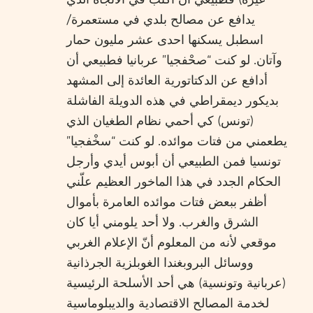
غيره) فطبيعي أن أكتب في الاتجاه الذي
يدافع عن مصالح بلدي في مستعمرة/
اسطبل يسكنها احدى عشر مليون حمار
وآتان. لو كنت “صحْفجيا” عربانيا فطبيعي أن
أدافع عن الدكتاتورية العائدة إلى المشهد
بديكور ديمقراطي في هذه الدويلة الفاشلة
(تونس) كي أحمي نظام الطغيان الذي
يطعمني من فتات موائده. لو كنت “سخْفجيا”
تونسيا فمن الطبيعي أن أبوس أيدي وأرجل
الحكام الجدد في هذا الماخور العظيم علّني
أظفر ببعض فتات موائده العامرة بأموال
الشرق والغرب. ولا أحد يلومني أيا كان
موقعي لأنه من المعلوم أنّ الإعلام الغربي
ووسائل البروبغندا الغوبلزية الجرذانية
(عربانية وتونسية) هي أحد الأسلحة الرئيسية
لخدمة المصالح الاقتصادية والديبلوماسية