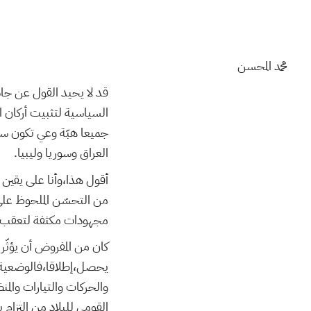
محمد المحسن
قد لا يحيد القول عن جاد
السياسية لتثبيت أركان ا
جميعا هبّة وعي تكون سدا 
العراق وسوريا وليبيا.
أقول هذا،وأنا على يقين 
من التحسّن الملحوظ عل
مجهودات مكثفة لتعقب ا
كان من المفروض أن يؤثّر 
يحصل،إطلاقا،فالوضعية 
والحركات والتيارات والم
القومي للبلاد من إلتزام