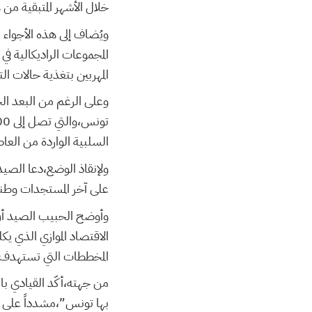
خلال الأشهر المتبقية من
ويُضاف إلى هذه الأجواء 
المجموعات الراديكالية 
المهربين بتغذية حالات ال
وعلى الرغم من البعد الج
السلبية الواردة من العا
ولإنقاذ الوضع،دعا الصيد
على آخر المستجدات وطنيا
وأوضح الحبيب الصيد أنّ 
الاقتصاد الموازي الذي ي
المخططات التي تستهدف ا
من جهته،أكّد القيادي با
بها تونس”،مشدداً على “