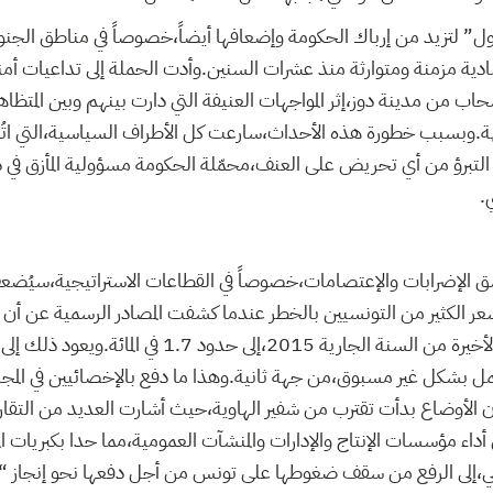
ول” لتزيد من إرباك الحكومة وإضعافها أيضاً،خصوصاً في مناطق الجنو
ية مزمنة ومتوارثة منذ عشرات السنين.وأدت الحملة إلى تداعيات أمني
سحاب من مدينة دوز،إثر المواجهات العنيفة التي دارت بينهم وبين المتظ
الجهة.وبسبب خطورة هذه الأحداث،سارعت كل الأطراف السياسية،التي ات
 التبرؤ من أي تحريض على العنف،محمّلة الحكومة مسؤولية المأزق في د
.
نسق الإضرابات والإعتصامات،خصوصاً في القطاعات الاستراتيجية،سيُضع
شعر الكثير من التونسيين بالخطر عندما كشفت المصادر الرسمية عن أن 
انخفضت خلال الثلاثية الأخيرة من السنة الجارية 2015،إلى ح
عمل بشكل غير مسبوق،من جهة ثانية.وهذا ما دفع بالإخصائيين في المجال
ن الأوضاع بدأت تقترب من شفير الهاوية،حيث أشارت العديد من التقار
أداء مؤسسات الإنتاج والإدارات والمنشآت العمومية،مما حدا بكبريات الم
لي،إلى الرفع من سقف ضغوطها على تونس من أجل دفعها نحو إنجاز “ا