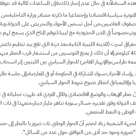
 هذه السنة،لأنه في حال عدم إنجاز ذلك،فإن المساعدات المالية قد تتوق
المتوترة سياسيا،اقتصاديا وإجتماعيا ما ذكرته مصادر وزارة الداخلية
في صفوف الغاضبين،من أجل تسخين الأجواء والتحريض على الدولة.وبات
توتر،خصوصاً في المدن الحدودية مع ليبيا،لتوفير المناخ الذي يسمح لهم بت
غرافي لسرت (المدينة الليبية الثانية،بعد درنة التي تقع بيد تنظيم دا
تونس،والتي تصل إلى 400 كيلومتر،إلا أن ذلك لم يمنع التونسيين من استشعار قرب الخطر 
صمة طرابس،والإنهيار المفاجئ للحوار السياسي بين الليبيين إثر انسحا
 رؤساء الأحزاب،سواء المشاركة في الحكومة أو في المعارضة،إلى جلسة ط
 وإقليميا،في انتظار نضوج شروط الحوار السياسي.
خطر الإرهاب والوضع الاقتصادي والمالي المتردي قد ظهرت تجلياته في 
كلف الدولة وفق تقديره خسائر سنوية تناهز مليار دينار،متعهدا في ذات
لوطن و النمط المجتمعي.
لجبهة الشعبية زياد لخضر أنّ الحوار الوطني بات ضروريا بالنظر إلى خصو
ضرورة وجود حد أدنى من التوافق حول عدد من المسائل”.