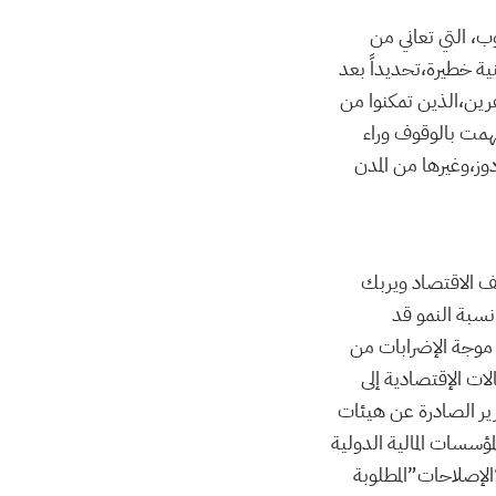
ب، التي تعاني من
ة خطيرة،تحديداً بعد
اهرين،الذين تمكنوا من
ُهمت بالوقوف وراء
وز،وغيرها من المدن
ف الاقتصاد ويربك
نسبة النمو قد
دود 1.7 في المائة.ويعود ذلك إلى موجة الإضرابات من
ات الإقتصادية إلى
ير الصادرة عن هيئات
ؤسسات المالية الدولية
لإصلاحات”المطلوبة