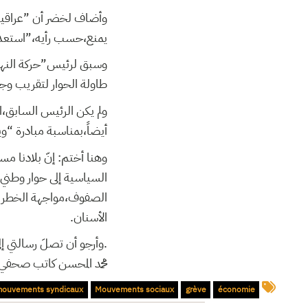
وأضاف لخضر أن ”عراقيل 
يمنع،حسب رأيه،”استعدا
وسبق لرئيس”حركة النهضة”
طاولة الحوار لتقريب و
ولم يكن الرئيس السابق،ا
أيضاً،بمناسبة مبادرة “وي
وهنا أختم: إنّ بلادنا م
السياسية إلى حوار وطني
الصفوف،مواجهة الخطر الد
الأسنان.
.وأرجو أن تصلَ رسالتي إ
محمد المحسن كاتب صحفي 
ouvements syndicaux
Mouvements sociaux
grève
économie