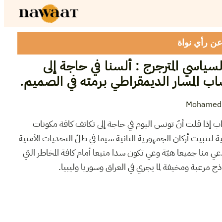
 عن رأي نواة
اسي المترجرج : ألسنا في حاجة إلى
اب المسار الديمقراطي برمته في الصميم.
Mohamed
ب إذا قلت أنّ تونس اليوم في حاجة إلى تكاتف كافة مكونات
ة لتثبيت أركان الجمهورية الثانية سيما في ظلّ التحديات الأمنية
عي منا جميعا هبّة وعي تكون سدا منيعا أمام كافة المخاطر التي
اذج مرعبة ومخيفة لما يجري في العراق وسوريا وليبيا.