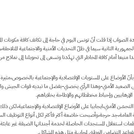
ة الصواب إذا قلت أنّ تونس اليوم في حاجة إلى تكاتف كافة مكونات الم
لجمهورية الثانية سيما في ظلّ التحديات الأمنية والاجتماعية المتلاحق
منيعا أمام كافة المخاطر التي تهدّدنا وتسعى إلى تحويلنا إلى نماذج مر
بأنّ الأوضاع على المستويات الإقتصادية والإجتماعية بالخصوص،مثيرة 
ى الصعيد الأمني-وهذا الرأي يخصني-بفضل ما تبديه قوات الجيش و
لإرهابيين وإحباط مخططاتهم والإطاحة بخلاياهم.
التحسّن الأمني،ايجابيا على الأوضاع الإقتصادية والإجتماعية،لكن ذلك 
العامة،جد حرجة،وأصبحت خاضعة أكثر فأكثر لكل أنواع التوظيف السي
نظمات استغلال المستجدات الحاصلة لخدمة أجنداتها الضيقة غير عابئة ب
 بقواعد التضامن الوطني لمجابهة مثل هذه المشاكل.