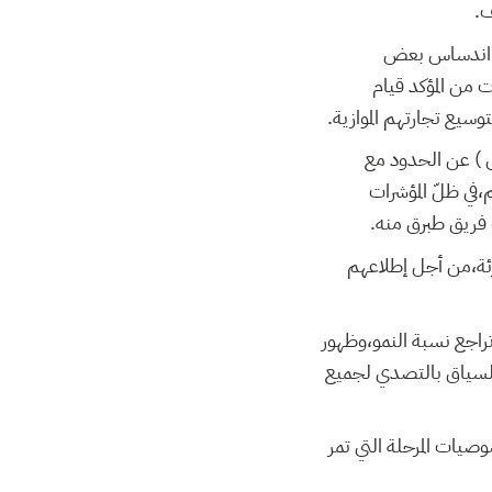
ف.
،من اندساس بعض
 من المؤكد قيام
وسيع تجارتهم الموازية.
عش ) عن الحدود مع
منهم،في ظلّ المؤشرات
ب فريق طبرق منه.
ارئة،من أجل إطلاعهم
تراجع نسبة النمو،وظهور
 السياق بالتصدي لجميع
صيات المرحلة التي تمر