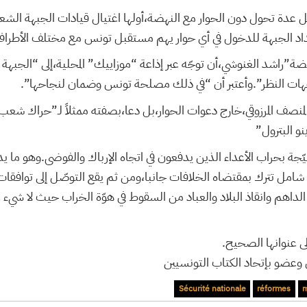
عدة تحول دون الحوار مع النهضة،أولها اغتيال قيادات الجبهة الشع
د الجبهة للدخول في أي حوار يهم مستقبل تونس مع مختلف الأطراف
راشد الغنوشي،أن توجّه عبر إذاعة “موزاييك” المحلية،إلى “الجبهة ال
جهات النظر”.وأعتبر أن “في ذلك مصلحة تونس وضمان لنجاحها”.
لمنصف المرزوقي،خارج دعوات الحوار،بل دعا،بصفته ممثلاً لـ”حراك شعب ا
نو البترول”
سيّجة بحراب الأعداء الذين يدفعون في اتجاه الإرباك والفوضى.وهو ما ي
 شامل تترك بمقتضاه الخلافات جانبا،ومن ثم يقع التوصّل إلى توافق
اهم وانقاذ البلاد والعباد من السقوط في هوّة الخراب حيث لا شيء غ
لى عنوانها الصحيح.
وعضو بإتحاد الكتاب التونسيين
Sécurité nationale
réformes
m