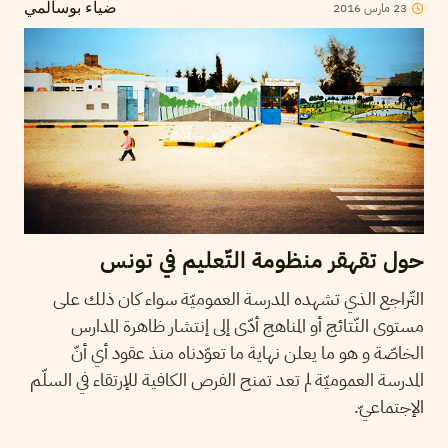
2016
مارس
23
ضياء بوسالمي
حول تقهقر منظومة التّعليم في تونس
التّراجع الذي تشهده المدرسة العموميّة سواء كان ذلك على
مستوى النّتائج أو المناهج أدّى إلى إنتشار ظاهرة المدارس
الخاصّة و هو ما يعلن نهاية ما تعوّدناه منذ عقود أي أنّ
المدرسة العموميّة لم تعد تمنح الفرص الكافية للإرتقاء في السلّم
الإجتماعيّ.