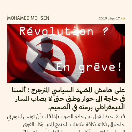
2015
جوان
17
MOHAMED MOHSEN
على هامش المشهد السياسي المترجرج : ألسنا
في حاجة إلى حوار وطني حتى لا يصاب المسار
الديمقراطي برمته في الصميم.
قد لا يحيد القول عن جادة الصواب إذا قلت أنّ تونس اليوم في
حاجة إلى تكاتف كافة مكونات المجتمع المدني وكل القوى