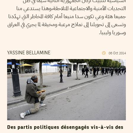
السياسية لتثبيت أركان الجمهورية الثانية سيما في ظلّ
التحديات الأمنية والاجتماعية المتلاحقة،وهذا يستدعي منا
جميعا هبّة وعي تكون سدا منيعا أمام كافة المخاطر التي تهدّدنا
وتسعى إلى تحويلنا إلى نماذج مرعبة ومخيفة لما يجري في العراق
وسوريا وليبيا.
YASSINE BELLAMINE
06
Oct
2014
Des partis politiques désengagés vis-à-vis des