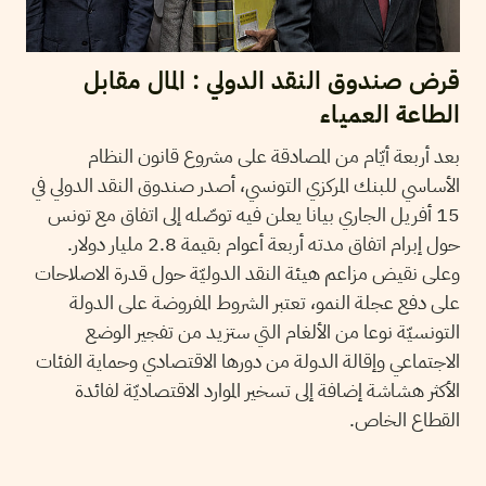
قرض صندوق النقد الدولي : المال مقابل
الطاعة العمياء
بعد أربعة أيّام من المصادقة على مشروع قانون النظام
الأساسي للبنك المركزي التونسي، أصدر صندوق النقد الدولي في
15 أفريل الجاري بيانا يعلن فيه توصّله إلى اتفاق مع تونس
حول إبرام اتفاق مدته أربعة أعوام بقيمة 2.8 مليار دولار.
وعلى نقيض مزاعم هيئة النقد الدوليّة حول قدرة الاصلاحات
على دفع عجلة النمو، تعتبر الشروط المفروضة على الدولة
التونسيّة نوعا من الألغام التي ستزيد من تفجير الوضع
الاجتماعي وإقالة الدولة من دورها الاقتصادي وحماية الفئات
الأكثر هشاشة إضافة إلى تسخير الموارد الاقتصاديّة لفائدة
القطاع الخاص.