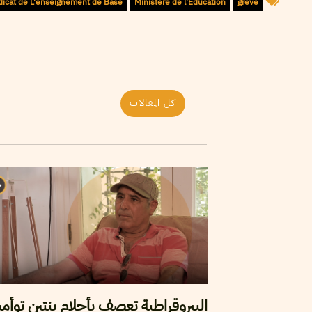
dicat de L'enseignement de Base
Ministère de l'Education
grève
كل المقالات
البيروقراطية تعصف بأحلام بنتين توأم