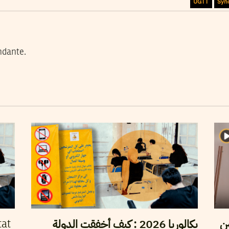
UGTT
Syn
ndante.
ين
بكالوريا 2026 : كيف أخفقت الدولة
tat