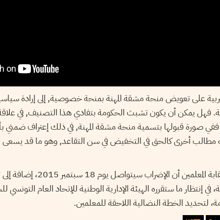
 التربية على تعويض منحة مشقة المهنة بمنحة خصوصية, إلى إرادة سي
ة. فهل يمكن أن يكون تشبث الحكومة بتفادي هذا التصنيف, في علاقة 
 ففي صورة قبولها بتسمية منحة مشقة المهنة, في ذلك إعتراف ضمني بأ
ه مطالب أخرى كالحق في التخفيض في سن التقاعد, وهو ما قد يسعى 
وقد أكد الكاتب العام لنقابة المعلمي
، في إنتظار ما ستقرره الهيئة الإدارية الوطنية للإتحاد العام التونسي
ادمة، لتحديد الخطة النضالية اللاحقة للمعلمين