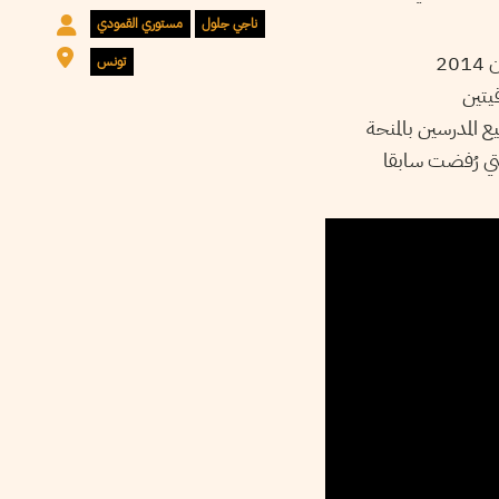
ناجي جلول
مستوري القمودي
ويهم هذا المقترح نقطتين أساسيتين، ترتبط الأولى بتفعيل وإحترام الإتفاقية الممضاة منذ 20 جوان 2014
تونس
يتين
ع المدرسين بالمنحة
تي رُفضت سابقا