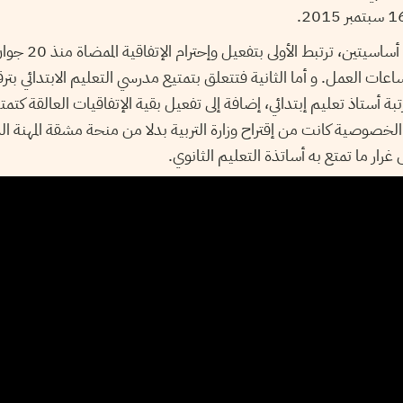
ات العمل. و أما الثانية فتتعلق بتمتيع مدرسي التعليم الابتدائي بترق
بة أستاذ تعليم إبتدائي، إضافة إلى تفعيل بقية الإتفاقيات العالقة كتمتي
خصوصية كانت من إقتراح وزارة التربية بدلا من منحة مشقة المهنة ال
 غرار ما تمتع به أساتذة التعليم الثانوي