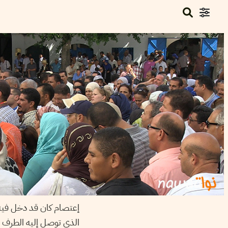
إعتصام كان قد دخل فيه ك
الذي توصل إليه الطرف ال