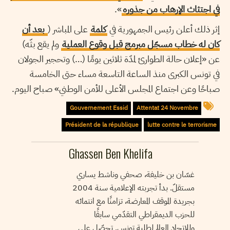
في اجتثاث الإرهاب من جذوره
».
إثر ذلك أعلن رئيس الجمهورية في
كلمة
على المباشر (
بعد أن
كان له خطاب مسجّل مبرمج قبل وقوع العملية
ولم يقع بثّه)
عن «إعلان حالة الطوارئ لمدّة ثلاثين يومًا (…) وتحجير الجولان
في تونس الكبرى منذ الساعة التاسعة مساء حتى الخامسة
صباحًا وعن اجتماع المجلس الأعلى للأمن الوطني» صباح اليوم.
Gouvernement Essid
Attentat 24 Novembre
Président de la république
lutte contre le terrorisme
Ghassen Ben Khelifa
غسّان بن خليفة، صحفي وناشط يساري
مستقلّ. بدأ تجربته الإعلامية سنة 2004
بجريدة الموقف المعارضة، تزامنًا مع انتمائه
للحزب الديمقراطي التقدّمي سابقًا
وللاتحاد العالم لطلبة تونس. تحصّل على