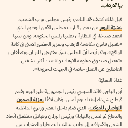
بها الارهاب.
قبل ذلك كشف محمّد الناصر، رئيس مجلس نواب الشعب،
عشيّة اليوم
عن بعض قرارات مجلس الأمن الوطني الذي
انعقد صباحًا، في انتظار أن يعلنها رئيس الحكومة. ومن بينها
«تفعيل قانون مكافحة الارهاب وتعزيز الحضور الامني في كافة
المواقع». وذكر أيضا أنّ المجلس تبنّى مقترحيْن للبرلمان ويتعلّقان بـ
«تفعيل صندوق مقاومة الارهاب والاعتناء أكثر بتشغيل
العاطلين عن العمل خاصة في الجهات المحرومة».
غداة العمليّة
أبّن الباجي قائد السبسي رئيس الجمهورية ظهر اليوم بقصر
قرطاج شهداء إعتداء يوم أمس. وكان لافتًا
رمزيّة المضمون
التواصلي للموكب
، الذي ضمّ داخل القصر وزيري الداخلية
والدفاع (والعدل بالنيابة) ورئيس البرلمان وقيادتيْ منظمتيْ اتّحاد
الشغل والأعراف، إلى جانب عائلات الضحايا والعشرات من