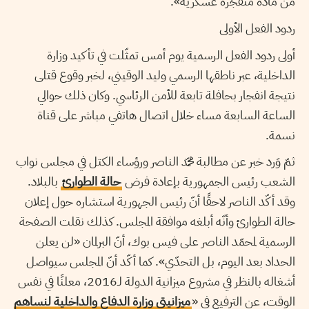
من مادة متفجّرة عسكرية».
ردود الفعل الأولى
أولى ردود الفعل الرسمية يوم أمس تمثّلت في تأكيد وزارة
الداخلية، عبر ناطقها الرسمي وليد الوقيني، لخبر وقوع قتلى
نتيجة انفجار بحافلة تابعة للأمن الرئاسي. وكان ذلك حوالي
الساعة السابعة مساء خلال اتصال هاتفي مباشر على قناة
نسمة.
ثمّ وَرد خبر عن مطالبة محمّد الناصر ورؤساء الكتل في مجلس نواب
الشعب رئيس الجمهورية بإعادة فرض
حالة الطوارئ
بالبلاد.
وقد أكّد الناصر لاحقًا أنّ رئيس الجهورية استشاره حول إعلان
حالة الطوارئ وأنّه أبلغه موافقة المجلس. كذلك نقلت الصفحة
الرسمية لمحمّد الناصر على فيس بوك، أنّ البرلمان «لن يعلن
الحداد بعد اليوم، بل التحدّي». كما أكّد أنّ المجلس سيواصل
أشغاله بالنظر في مشروع ميزانية الدولة لـ2016، معلنًا في نفس
الوقت، عن الترفيع في «
ميزانيتي وزارة الدفاع والداخلية لنساهم