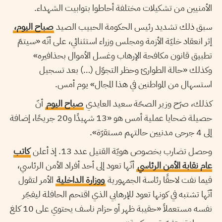
الأمنيين من تشكيلات مختلفة أحاطوا بتوابيت الشهداء.
سبق ذلك تشديد رئيس الحكومة الحبيب الصيد
صباح اليوم،
إثر انعقاد خليّة الأزمة ومجلس وزراء استثنائي، على أنّه «سيتمّ
تطبيق قانون مكافحة الإرهاب وغسل الأموال بحذافيره»
وكذلك «حالة الطوارئ وحظر التجوّل (…) بعد تسجيل
استسهال من المواطنين في هذا المجال» يوم أمس.
كذلك، صرّح وزير الصحّة سعيد العايدي
صباح اليوم
أنّ
حصيلة ضحايا عملية أمس هو «13 شهيدًا و20 جريحًا، إضافة
إلى 4 جرحى مدنيين حالتهم مستقرّة».
وحصل تضارب بخصوص هويّة القتيل عدد 13. إذ أعلن
كاتب
عام نقابة الأمن الرئاسي
أنّها تعود إلى أحد أفراد الأمن الرئاسي،
فيما نفت لاحقًا رئاسة الجمهورية
ووزارة الداخلية
الأمر لتقول
أنّها تشتبه في كونها تعود للإرهابي الذي اقتحم الحافلة ليفجّر
نفسه مستعملاً «حقيبة ظهر أو حزام ناسف يحتوي على 10 كلغ