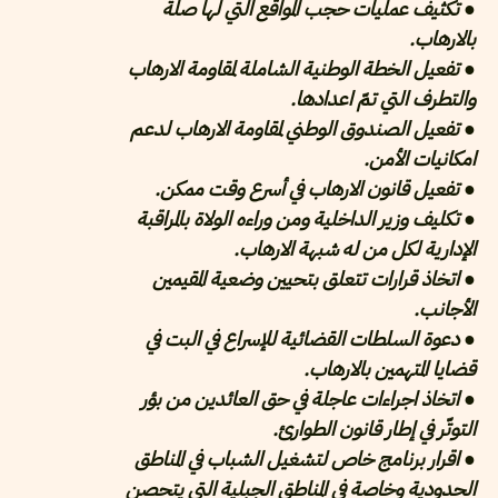
● تكثيف عمليات حجب المواقع التي لها صلة
بالارهاب.
● تفعيل الخطة الوطنية الشاملة لمقاومة الارهاب
والتطرف التي تمّ اعدادها.
● تفعيل الصندوق الوطني لمقاومة الارهاب لدعم
امكانيات الأمن.
● تفعيل قانون الارهاب في أسرع وقت ممكن.
● تكليف وزير الداخلية ومن وراءه الولاة بالمراقبة
الإدارية لكل من له شبهة الارهاب.
● اتخاذ قرارات تتعلق بتحيين وضعية المقيمين
الأجانب.
● دعوة السلطات القضائية للإسراع في البت في
قضايا المتهمين بالارهاب.
● اتخاذ اجراءات عاجلة في حق العائدين من بؤر
التوتّر في إطار قانون الطوارئ.
● اقرار برنامج خاص لتشغيل الشباب في المناطق
الحدودية وخاصة في المناطق الجبلية التي يتحصن