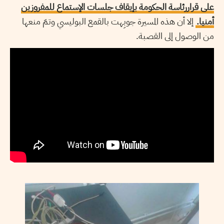
على قراررئاسة الحكومة بإيقاف جلسات الإستماع للمفروزين
أمنيا.
إلا أن هذه المسيرة جوبِهت بالقمع البوليسي وتمّ منعها
من الوصول إلى القصبة.