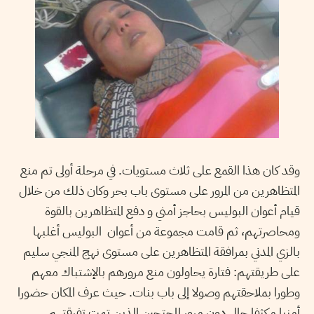
وقد كان هذا القمع على ثلاث مستويات. في مرحلة أولى تم منع
المتظاهرين من المرور على مستوى باب بحر وكان ذلك من خلال
قيام أعوان البوليس بحاجز أمني و دفع المتظاهرين بالقوة
ومحاصرتهم، ثم قامت مجموعة من أعوان البوليس أغلبها
بالزي المدني بمرافقة المتظاهرين على مستوى نهج المنجي سليم
على طريقتهم: فتارة يحاولون منع مرورهم بالإشتباك معهم
وطورا بملاحقتهم وصولا إلى باب بنات. حيث عرف المكان حضورا
أمنيا مكثفا حال دون مرور المحتجين الذين تمت تفرقتهم