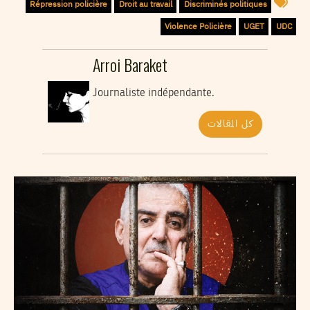
Répression policière
Droit au travail
Discriminés politiques
Violence Policière
UGET
UDC
Arroi Baraket
Journaliste indépendante.
كل المقالات