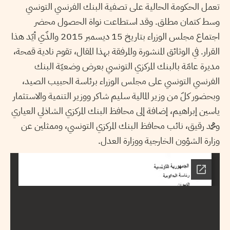
تعمل الحكومة الحالية على تصفية البنك الفرنسي التونسي
وسط كتمان مطلق. وقد استطاعت نواة الحصول محضر
اجتماع مجلس الوزراء بتاريخ 15 ديسمبر 2015 والذّي أيّد هذا
القرار. في الوثائق المنشورة والمرفقة بهذا المقال، تقوم نادية قمحة،
مديرة عامّة بالبنك المركزي التونسي بعرض وضعيّة البنك
الفرنسي التونسي على مجلس الوزراء برئاسة الحبيب الصيد،
وبحضور كلّ من وزير المالية سليم شاكر ووزير التنمية والاستثمار
ياسين إبراهيم، إضافة إلى محافظ البنك المركزي الشاذلي العياري
ومحمد رقيق، نائب محافظ البنك المركزي التونسي، وممثلين عن
وزارة الشؤون الخارجية ووزارة العدل.