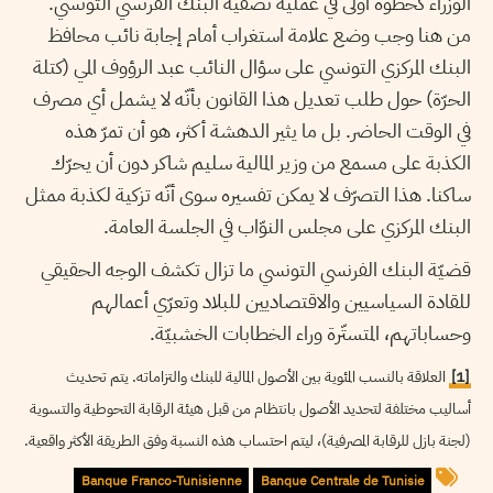
الوزراء كخطوة أولى في عملية تصفية البنك الفرنسي التونسي.
من هنا وجب وضع علامة استغراب أمام إجابة نائب محافظ
البنك المركزي التونسي على سؤال النائب عبد الرؤوف المي (كتلة
الحرّة) حول طلب تعديل هذا القانون بأنّه لا يشمل أي مصرف
في الوقت الحاضر. بل ما يثير الدهشة أكثر، هو أن تمرّ هذه
الكذبة على مسمع من وزير المالية سليم شاكر دون أن يحرّك
ساكنا. هذا التصرّف لا يمكن تفسيره سوى أنّه تزكية لكذبة ممثل
البنك المركزي على مجلس النوّاب في الجلسة العامة.
قضيّة البنك الفرنسي التونسي ما تزال تكشف الوجه الحقيقي
للقادة السياسيين والاقتصاديين للبلاد وتعرّي أعمالهم
وحساباتهم، المتستّرة وراء الخطابات الخشبيّة.
[1]
العلاقة بالنسب المئوية بين الأصول المالية للبنك والتزاماته. يتم تحديث
أساليب مختلفة لتحديد الأصول بانتظام من قبل هيئة الرقابة التحوطية والتسوية
(لجنة بازل للرقابة المصرفية)، ليتم احتساب هذه النسبة وفق الطريقة الأكثر واقعية.
Banque Franco-Tunisienne
Banque Centrale de Tunisie