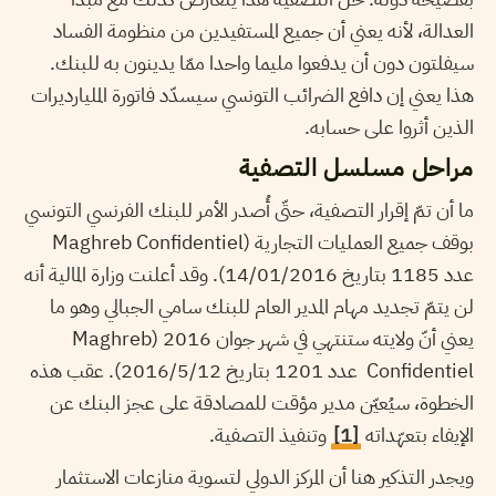
العدالة، لأنه يعني أن جميع المستفيدين من منظومة الفساد
سيفلتون دون أن يدفعوا مليما واحدا ممّا يدينون به للبنك.
هذا يعني إن دافع الضرائب التونسي سيسدّد فاتورة المليارديرات
الذين أثروا على حسابه.
مراحل مسلسل التصفية
ما أن تمّ إقرار التصفية، حتّى أُصدر الأمر للبنك الفرنسي التونسي
بوقف جميع العمليات التجارية (Maghreb Confidentiel
عدد 1185 بتاريخ 14/01/2016). وقد أعلنت وزارة المالية أنه
لن يتمّ تجديد مهام المدير العام للبنك سامي الجبالي وهو ما
يعني أنّ ولايته ستنتهي في شهر جوان 2016 (Maghreb
Confidentiel عدد 1201 بتاريخ 2016/5/12). عقب هذه
الخطوة، سيُعيّن مدير مؤقت للمصادقة على عجز البنك عن
الإيفاء بتعهّداته
[1]
وتنفيذ التصفية.
ويجدر التذكير هنا أن المركز الدولي لتسوية منازعات الاستثمار