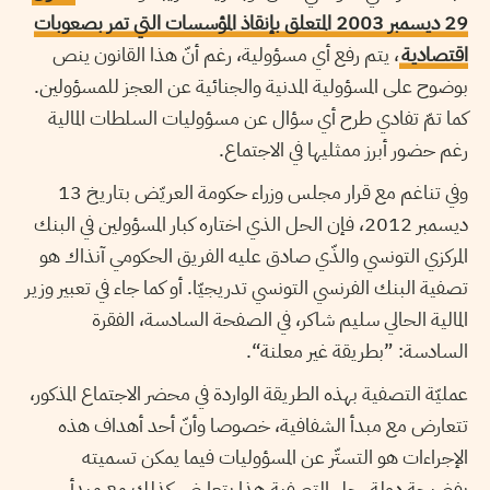
29 ديسمبر 2003 المتعلق بإنقاذ المؤسسات التي تمر بصعوبات
اقتصادية
، يتم رفع أي مسؤولية، رغم أنّ هذا القانون ينص
بوضوح على المسؤولية المدنية والجنائية عن العجز للمسؤولين.
كما تمّ تفادي طرح أي سؤال عن مسؤوليات السلطات المالية
رغم حضور أبرز ممثليها في الاجتماع.
وفي تناغم مع قرار مجلس وزراء حكومة العريّض بتاريخ 13
ديسمبر 2012، فإن الحل الذي اختاره كبار المسؤولين في البنك
المركزي التونسي والذّي صادق عليه الفريق الحكومي آنذاك هو
تصفية البنك الفرنسي التونسي تدريجيّا. أو كما جاء في تعبير وزير
المالية الحالي سليم شاكر، في الصفحة السادسة، الفقرة
السادسة: ”بطريقة غير معلنة“.
عمليّة التصفية بهذه الطريقة الواردة في محضر الاجتماع المذكور،
تتعارض مع مبدأ الشفافية، خصوصا وأنّ أحد أهداف هذه
الإجراءات هو التستّر عن المسؤوليات فيما يمكن تسميته
بفضيحة دولة. حل التصفية هذا يتعارض كذلك مع مبدأ