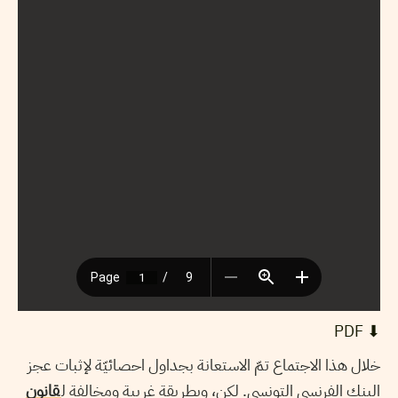
⬇︎ PDF
خلال هذا الاجتماع تمّ الاستعانة بجداول احصائيّة لإثبات عجز
البنك الفرنسي التونسي. لكن، وبطريقة غريبة ومخالفة ل
قانون