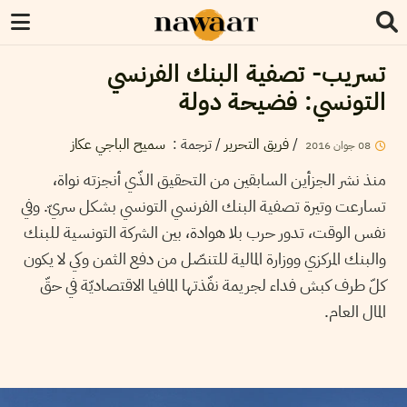
تسريب- تصفية البنك الفرنسي
التونسي: فضيحة دولة
/
فريق التحرير
/ ترجمة :
سميح الباجي عكاز
08
جوان
2016
منذ نشر الجزأين السابقين من التحقيق الذّي أنجزته نواة،
تسارعت وتيرة تصفية البنك الفرنسي التونسي بشكل سريّ. وفي
نفس الوقت، تدور حرب بلا هوادة، بين الشركة التونسية للبنك
والبنك المركزي ووزارة المالية للتنصّل من دفع الثمن وكي لا يكون
كلّ طرف كبش فداء لجريمة نفّذتها المافيا الاقتصاديّة في حقّ
المال العام.