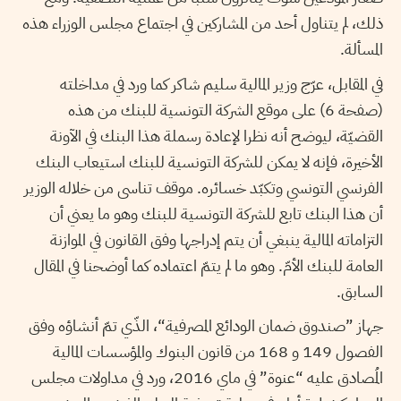
ذلك، لم يتناول أحد من المشاركين في اجتماع مجلس الوزراء هذه
المسألة.
في المقابل، عرّج وزير المالية سليم شاكر كما ورد في مداخلته
(صفحة 6) على موقع الشركة التونسية للبنك من هذه
القضيّة، ليوضح أنه نظرا لإعادة رسملة هذا البنك في الآونة
الأخيرة، فإنه لا يمكن للشركة التونسية للبنك استيعاب البنك
الفرنسي التونسي وتكبّد خسائره. موقف تناسى من خلاله الوزير
أن هذا البنك تابع للشركة التونسية للبنك وهو ما يعني أن
التزاماته المالية ينبغي أن يتم إدراجها وفق القانون في الموازنة
العامة للبنك الأمّ. وهو ما لم يتمّ اعتماده كما أوضحنا في المقال
السابق.
جهاز ”صندوق ضمان الودائع المصرفية“، الذّي تمّ أنشاؤه وفق
الفصول 149 و 168 من قانون البنوك والمؤسسات المالية
المُصادق عليه “عنوة” في ماي 2016، ورد في مداولات مجلس