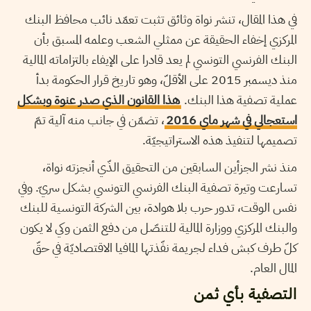
في هذا المقال، تنشر نواة وثائق تثبت تعمّد نائب محافظ البنك
المركزي إخفاء الحقيقة عن ممثلي الشعب وعلمه المسبق بأن
البنك الفرنسي التونسي لم يعد قادرا على الإيفاء بالتزاماته المالية
منذ ديسمبر 2015 على الأقلّ، وهو تاريخ قرار الحكومة بدأ
عملية تصفية هذا البنك.
هذا القانون الذي صدر عنوة وبشكل
استعجالي في شهر ماي 2016
، تضمّن في جانب منه آلية تمّ
تصميمها لتنفيذ هذه الاستراتيجيّة.
منذ نشر الجزأين السابقين من التحقيق الذّي أنجزته نواة،
تسارعت وتيرة تصفية البنك الفرنسي التونسي بشكل سريّ. وفي
نفس الوقت، تدور حرب بلا هوادة، بين الشركة التونسية للبنك
والبنك المركزي ووزارة المالية للتنصّل من دفع الثمن وكي لا يكون
كلّ طرف كبش فداء لجريمة نفّذتها المافيا الاقتصاديّة في حقّ
المال العام.
التصفية بأي ثمن