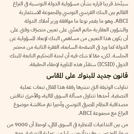
سيتّخذ قريبا قراره بشأن مسؤولية الدولة التونسية في النزاع
القائم بين البنك الفرنسي التونسي والمجموعة الاستثمارية
ABCI. وهو ما يفسّر نوعا ما موافقة وزير أملاك الدولة
والشؤون العقارية حاتم العشّي على تعيين متصرّف وقتي على
أن يكون هذا التعيين من مساهمي البنك لإبعاد المسؤولية عن
الدولة كما ورد في الصفحة السابعة، الفقرة الثانية من محضر
الجلسة. لكن، ممّا لا شك فيه أن لجنة التحكيم التابعة للبنك
الدولي (ICSID) ستقدّر هذه المناورة لإخفاء الحقيقة.
قانون جديد للبنوك على المقاس
تناولت الوثيقة التي ننشرها رفقة هذا المقال تبعات عملية
التصفية. أحدها تتناول مسألة السوق المالية، والأخرى تناقش
مصداقية النظام المصرفي التونسي وأخيرا تمّ مناقشة موضوع
النزاع مع مجموعة ABCI.
من بين التداعيات المنتظرة في السوق المالي، لوحظ أن 9000 من
صغار المودعين سوف يتأثرون سلبا من عملية التصفية. ومع