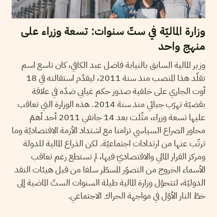
وزارة الماليّة في ستّ سنوات: تسعة وزراء على
منهج واحد
وزير المالية السابق بالنيابة فاضل عبد الكافي، كان تاسع اسم
تقلّد هذا المنصب منذ سنة 2011، ليقدّم استقالته في 18
أوت الجاري على خلفية صدور حكم غيابي ضدّه في علاقة
بقضيّة تهرّب جبائي منذ سنة 2014. هذه الوزارة التي تعاقب
عليها تسعة وزراء، مثّلت بعد 14 جانفي 2011 أحد أهمّ
محاور الصراع السياسي تزامنا مع اشتداد الأزمة الاقتصاديّة وما
ترتّب عنها من ارتدادات اجتماعيّة. لكن الذراع المالية للدولة
ومركز القرار المالي والاقتصاديّ فيها، لم تستطع رغم تعاقب
الأسماء الخروج من التصوّر المسطّر سلفا من قبل هيئات النقد
الدوليّة، لتتحوّل وزارة المالية طيلة السنوات الستّ الماضية إلى
خطّ النار الأوّل في مواجهة الحراك الاجتماعي.