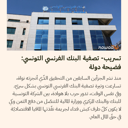
تسريب- تصفية البنك الفرنسي التونسي:
فضيحة دولة
منذ نشر الجزأين السابقين من التحقيق الذّي أنجزته نواة،
تسارعت وتيرة تصفية البنك الفرنسي التونسي بشكل سريّ.
وفي نفس الوقت، تدور حرب بلا هوادة، بين الشركة التونسية
للبنك والبنك المركزي ووزارة المالية للتنصّل من دفع الثمن وكي
لا يكون كلّ طرف كبش فداء لجريمة نفّذتها المافيا الاقتصاديّة
في حقّ المال العام.