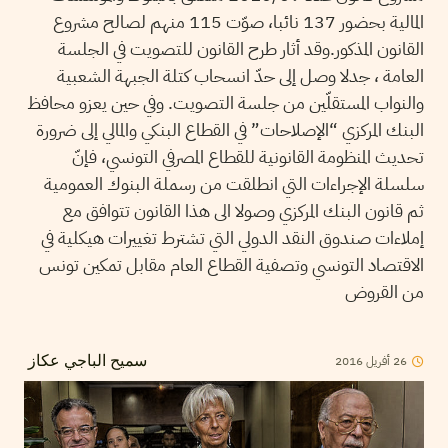
المالية بحضور 137 نائبا، صوّت 115 منهم لصالح مشروع
القانون المذكور.وقد أثار طرح القانون للتصويت في الجلسة
العامة ، جدلا وصل إلى حدّ انسحاب كتلة الجبهة الشعبية
والنواب المستقلّين من جلسة التصويت. وفي حين يعزو محافظ
البنك المركزي “الإصلاحات” في القطاع البنكي والمالي إلى ضرورة
تحديث المنظومة القانونية للقطاع المصرفي التونسي، فإنّ
سلسلة الإجراءات التي انطلقت من رسملة البنوك العمومية
ثم قانون البنك المركزي وصولا الى هذا القانون تتوافق مع
إملاءات صندوق النقد الدولي التي تشترط تغييرات هيكلية في
الاقتصاد التونسي وتصفية القطاع العام مقابل تمكين تونس
من القروض
2016
أفريل
26
سميح الباجي عكاز