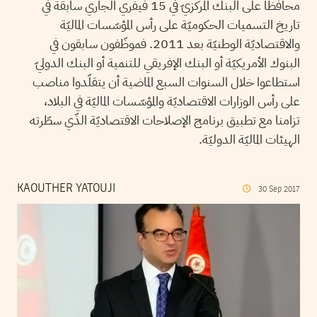
محافظا على البنك المركزيّ في 15 فيفري الجاري سابقة في
تاريخ التسميات الحكوميّة على رأس المؤسّسات الماليّة
والاقتصاديّة الوطنيّة بعد 2011. فموظّفون سابقون في
البنوك الأمريكيّة أو البنك الإفريقي للتنمية أو البنك الدوليّ
استطاعوا خلال السنوات السبع الماضية أن يتقلّدوا مناصب
على رأس الوزارات الاقتصاديّة والمؤسّسات الماليّة في البلاد،
تزامنا مع تطبيق برنامج الإصلاحات الاقتصاديّة الذّي سطّرته
الهيئات الماليّة الدوليّة.
KAOUTHER YATOUJI
30
Sep
2017