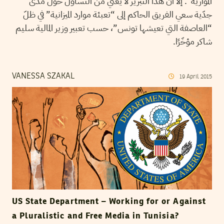
الموازية”. إلاّ أنّ هذا التبرير لا يغني من التساؤل حول مدى
جدّية سعي الفريق الحاكم إلى “تعبئة موارد الميزانية” في ظلّ
“العاصفة التي تعيشها تونس”، حسب تعبير وزير المالية سليم
شاكر مؤخّرًا.
VANESSA SZAKAL
19
April
2015
US State Department – Working for or Against
a Pluralistic and Free Media in Tunisia?