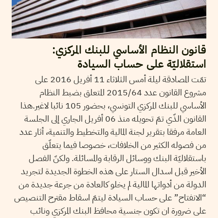
قانون النظام الأساسي للبنك المركزي:
استقلاليّة على حساب السيادة
تمّت المصادقة ليلة أمس الثلاثاء 11 أفريل 2016 على
مشروع القانون عدد 2015/64 المتعلق بضبط النظام
الأساسي للبنك المركزي التونسي، بحضور 105 نائبا لاغير.هذا
القانون الذّي تمّ تحويله منذ 06 أفريل الجاري إلى الجلسة
العامة مرفقا بتقرير لجنة المالية والتخطيط والتنمية، أثار عدد
من فصوله الكثير من الخلافات، خصوصا فيما يتعلّق
باستقلاليّة البنك ووسائل الرقابة والمسائلة. ولكنّ الفصل
الأخير قبل اسدال الستار على هذه الخطوة الجديدة لتجريد
الدولة من أدواتها المالية لم يخلو كالعادة من جرعة جديدة من
“الانفتاح” على حساب السيادة ليتمّ اسقاط مقترح التنصيص
على ضرورة ان تكون جنسية محافظ البنك المركزي ونائب