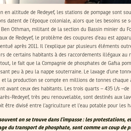
on en altitude de Redeyef, les stations de pompage sont s
ons datent de l’époque coloniale, alors que les besoins se 
 Ben Othman, militant de la section du Bassin minier du F
ux de Redeyef, le problème des coupures d’eau est apparu 
centué après 2011. Il l’explique par plusieurs éléments outr
cours de certains habitants à des raccordements illégaux au 
urtout, le fait que la Compagnie de phosphates de Gafsa p
isant peu à peu la nappe souterraine. Le lavage d’une ton
 et la production se compte en millions de tonnes chaque 
ent avant ceux des habitants. Les trois quarts – 435 l/s –de 
rès-Redeyef, très peu renouvelable, sont destinés aux lav
it être divisé entre l’agriculture et l’eau potable pour les h
uvent on se trouve dans l’impasse : les protestations, e
ge du transport de phosphate, sont comme un coup de p