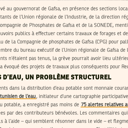
vé au gouvernorat de Gafsa, en présence des sections loca
ants de l’Union régionale de l’Industrie, de la direction ré
a Compagnie de Phosphates de Gafsa et de la SONEDE, ment
oirs publics à effectuer certains travaux de forages et de 
au de la Compagnie de phosphates de Gafsa (CPG) pour pal
re du bureau exécutif de l’Union régionale de Gafsa de l’
ts n’étaient pas tenus, la grève pourrait avoir lieu ultéri
 évoqué des projets de travaux plus conséquents pour Red
 D’EAU, UN PROBLÈME STRUCTUREL
nts dans la distribution d’eau potable sont monnaie coura
 tunisien de l’eau
, initiateur d’une cartographie participati
eau potable, a enregistré pas moins de
75 alertes relatives 
alées par des contributeurs bénévoles. Les commentaires q
ls à l’aide – qui semblent résonner dans le vide – et flegme