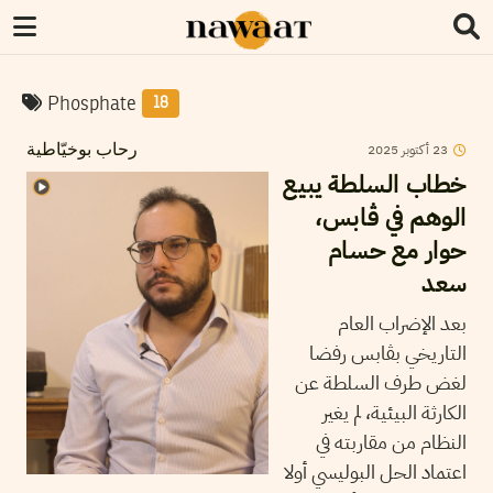
Phosphate
18
2025
أكتوبر
23
رحاب بوخيّاطية
خطاب السلطة يبيع
الوهم في ڨابس،
حوار مع حسام
سعد
بعد الإضراب العام
التاريخي بڨابس رفضا
لغض طرف السلطة عن
الكارثة البيئية، لم يغير
النظام من مقاربته في
اعتماد الحل البوليسي أولا