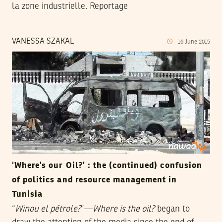
la zone industrielle. Reportage
VANESSA SZAKAL
16
June
2015
‘Where’s our Oil?’ : the (continued) confusion
of politics and resource management in
Tunisia
“
Winou el pétrole?
”—
Where is the oil?
began to