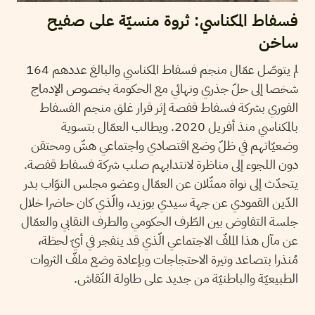
فسفاط المكناسي: ثروة منسيّة على صفيح
ساخن
لم يتوصّل عمّال منجم فسفاط المكناسي والبالغ عددهم 164
شخصا إلى حلّ جذري ونهائي مع الحكومة بخصوص الإدماج
الفوري بشركة فسفاط قفصة إثر قرار غلق منجم الفسفاط
بالمكناسي منذ أفريل 2020. ويطالب العمّال بتسوية
وضعيّاتهم في ظلّ وضع اقتصادي واجتماعي هشّ ومحتقن
دون اللجوء إلى مناظرة لانتدابهم صلب شركة فسفاط قفصة.
يتحدّث إلى نواة ممثّلان عن العمّال وعضو مجلس النوّاب بدر
الدّين القمودي عن جهة سيدي بوزيد، والّذي كان حاضرا خلال
جلسة التفاوض بين الطّرف الحكومي والطرف النقابي والعمّال
عن مآل هذا الملفّ الاجتماعي الّذي قد ينفجر في أيّ لحظة،
مُنذرا بتصاعد وتيرة الاحتجاجات وبإعادة وضع ملفّ الثروات
الطبيعيّة والباطنيّة من جديد على طاولة النّقاش.