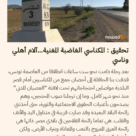
تحقيق : المكناسي الغاضبة المغنية…آلام أهلي
وناسي
بعد رحلة دامت نحو ست ساعات انطلاقا من العاصمة تونس،
قذفت بنا الحافلة إلى أحضان جمع من المكناسيين أمام قصر
البلدية مواصلين احتجاجاتهم تحت لافتة “العصيان المدني”
منذ نحو شهر كامل. وما إن ترجلنا صوب المحتجين، وهم
يصدحون بأغنيات الحقوق الاجتماعية والثورة، حتى أخذتني
رائحة البلاد البعيدة وقد صارت قريبة في متناول اليد والأنف
والقلب. هي تماما رائحة الفلاحين في بلادي مصر. ذاتها هي
رائحة العرق الممزوج بالتعب والمعاناة وبتراب الأرض. ولكن