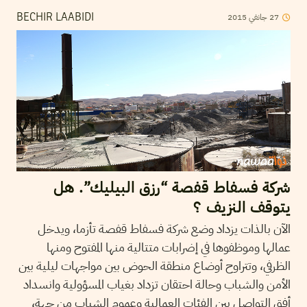
2015
جانفي
27
BECHIR LAABIDI
شركة فسفاط قفصة “رزق البيليك”. هل
يتوقف النزيف ؟
الآن بالذات يزداد وضع شركة فسفاط قفصة تأزما، ويدخل
عمالها وموظفوها في إضرابات متتالية منها المفتوح ومنها
الظرفي، وتتراوح أوضاع منطقة الحوض بين مواجهات ليلية بين
الأمن والشباب وحالة احتقان تزداد بغياب المسؤولية وانسداد
أفق التواصل بين الفئات العمالية وعموم الشباب من جهة،