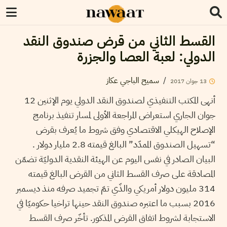
القسط الثاني من قرض صندوق النقد
الدولي: لعبة العصا والجزرة
/
سميح الباجي عكاز
13
جوان
2017
أنهى المكتب التنفيذي لصندوق النقد الدولي يوم الإثنين 12
جوان الجاري استعراض المراجعة الأولى لمسار تنفيذ برنامج
الإصلاح الهيكلي الاقتصادي وفق شروط ما يُعرف بقرض
“تسهيل الصندوق الممدّد” البالغ قيمته 2.8 مليار دولار .
البيان الصادر في نفس اليوم عن الهيئة النقدية الدوليّة تضمّن
المصادقة على صرف القسط الثاني من القرض البالغ قيمته
314 مليون دولار أمريكي والذّي تمّ تجميد صرفه منذ ديسمبر
2016 بسبب ما اعتبره صندوق النقد حينها تراخيا حكوميّا في
الاستجابة لشروط اتفاق القرض المذكور. تأخّر صرف القسط