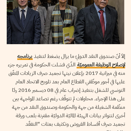
إلاّ أنّ صندوق النقد الدوليّ ما يزال يضغط لتنفيذ
برنامجه
لإصلاح الوظيفة العموميّة
الذّي فشلت الحكومة في تمريره جزء
منه في ميزانية 2017 بإعلان نيتها تجميد صرف الزيادات المتفّق
عليها في أجور موظّفي القطاع العام بعد تلويح الاتحاد العام
التونسي للشغل بتنفيذ إضراب عام في 08 ديسمبر 2016 ردّا
على هذا الإجراء. محاولات لم تتوقّف رغم تصاعد المواجهة بين
منظّمة الشغيلة من جهة والحكومة وصندوق النقد من جهة
أخرى لتتواتر بيانات الهيئة الماليّة الدوليّة مقترنة بلعب ورقة
تجميد صرف أقساط القروض وتكثيف بعثات “التفقّد