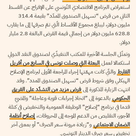
استعراض البرنامج الاقتصادي التّونسي على الإفراج عن القسط
الثاني من قرض “تسهيل الصندوق الممدّد” بقيمة 314.4
مليون دولار، ليبلغ مجموع الأقساط الّتي تمّ صرفها إلى ما يقارب
628.8 مليون دولار من إجمالي قيمة القرض البالغة 2.8 مليار
دولار.
وتمثّل الجلسة الأخيرة للمكتب التنفيذّي لصندوق النقد الدولي
استكمالا لعمل
البعثة التي وصلت تونس في السابع من أفريل
الفارط
والتّي كانت مهمّتها إجراء المراجعة الأولى لبرنامج الإصلاح
الهيكلي وفق شروط قرض “تسهيل الصندوق الممدد”. وقد
انتهت الزيارة المذكورة إلى
فرض مزيد من التشدّد على الفريق
الحكومي
بالدعوة إلى ”اتخاذ إجراءات قوية وعاجلة” والمضيّ
قدما في برنامج “إصلاح” الوظيفة العمومية والتخفيض في كتلة
الأجور، التقليص من الدعم الموجه إلى المحروقات،
إصلاح أنظمة
الضمان الاجتماعي
و”زيادة مرونة سعر الصرف” أو بمعنى آخر
تخفيض سعر صرف الدينار التونسي.