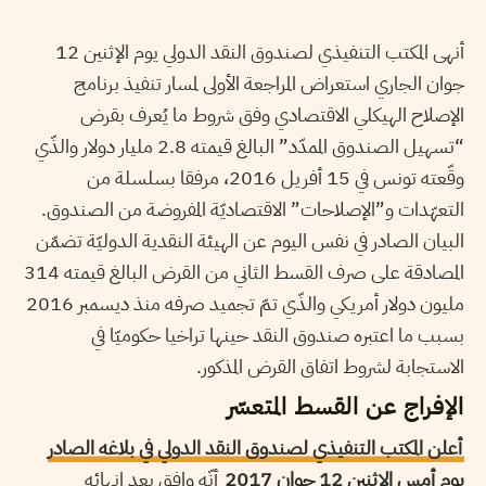
أنهى المكتب التنفيذي لصندوق النقد الدولي يوم الإثنين 12
جوان الجاري استعراض المراجعة الأولى لمسار تنفيذ برنامج
الإصلاح الهيكلي الاقتصادي وفق شروط ما يُعرف بقرض
“تسهيل الصندوق الممدّد” البالغ قيمته 2.8 مليار دولار والذّي
وقّعته تونس في 15 أفريل 2016، مرفقا بسلسلة من
التعهّدات و”الإصلاحات” الاقتصاديّة المفروضة من الصندوق.
البيان الصادر في نفس اليوم عن الهيئة النقدية الدوليّة تضمّن
المصادقة على صرف القسط الثاني من القرض البالغ قيمته 314
مليون دولار أمريكي والذّي تمّ تجميد صرفه منذ ديسمبر 2016
بسبب ما اعتبره صندوق النقد حينها تراخيا حكوميّا في
الاستجابة لشروط اتفاق القرض المذكور.
الإفراج عن القسط المتعسّر
أعلن المكتب التنفيذي لصندوق النقد الدولي في بلاغه الصادر
يوم أمس الإثنين 12 جوان 2017
أنّه وافق بعد إنهائه