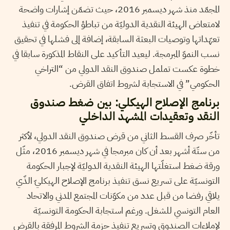
المجمّد منذ شهر ديسمبر 2016، حيث تضمّن إشارات واضحة
لامتعاض الهيئة النقدية الدوليّة من تباطؤ الحكومة في تنفيذ
تعهّداتها وتوصيات البعثة السابقة، إضافة إلى فشلها في تحقيق
نسب النموّ المبرمجة. ليعيد التأكيد على النقاط المذكورة سابقا في
خطوة عكست تململ صندوق النقد الدولي من “التراخي
الحكومي” في الاستجابة لشروط اتفاق القرض.
برنامج الإصلاح الهيكلي: بين ضغط صندوق
النقد وتعقيدات المشهد الداخلي
تأخّر صرف القسط الثاني من قرض صندوق النقد الدولي، لأكثر
من ستّة أشهر بعد أن كان مبرمجا في شهر ديسمبر 2016، مثّل
ورقة ضغط استغلّتها الهيئة النقدية الدوليّة لإجبار الحكومة
التونسيّة على تسريع نسق تنفيذ برنامج الإصلاح الهيكليّ الذّي
يلاقي رفضا من قبل عدد من مكوّنات المجتمع المدني والاتحاد
العام التونسي للشغل. ورغم استجابة الحكومة التونسيّة
لإملاءات الصندوق وتسريع تنفيذ حزمة الشروط المرفقة بالقرض