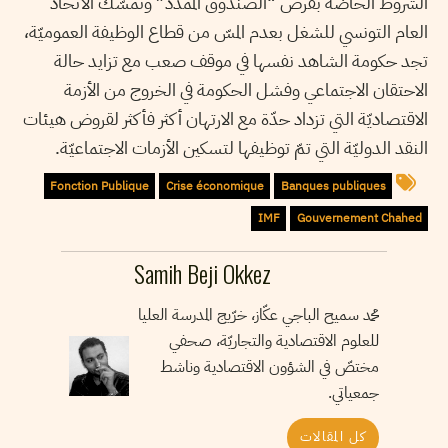
الشروط الخاصّة بقرض “الصندوق الممدّد” وتمسّك الاتحاد
العام التونسي للشغل بعدم المسّ من قطاع الوظيفة العموميّة،
تجد حكومة الشاهد نفسها في موقف صعب مع تزايد حالة
الاحتقان الاجتماعي وفشل الحكومة في الخروج من الأزمة
الاقتصاديّة التي تزداد حدّة مع الارتهان أكثر فأكثر لقروض هيئات
النقد الدوليّة التي تمّ توظيفها لتسكين الأزمات الاجتماعيّة.
Fonction Publique
Crise économique
Banques publiques
IMF
Gouvernement Chahed
Samih Beji Okkez
محمد سميح الباجي عكّاز، خرّيج المدرسة العليا
للعلوم الاقتصادية والتجاريّة، صحفي
مختصّ في الشؤون الاقتصادية وناشط
جمعياتي.
كل المقالات