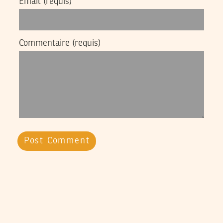
Email
(requis)
Commentaire
(requis)