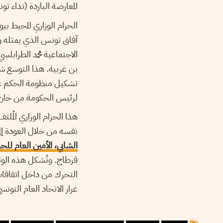
المعارضة الباردة (نداء تو
الحزام الوزاري المحيط ب
آفاق تونس الذي يمثله و
الاجتماعية محمد الطرابلس
بن غربية. هذا التوسع شك
تشكيل منظومة الحكم ع
لرئيس الحكومة من خارج م
هذا الحزام الوزاري المُ
نفسه من خلال العودة إ
الشابي، الأمين العام لل
قرطاج. وتُشكل هذه الوث
التحرك من داخل اتفاقات
غرار الاتحاد العام التون