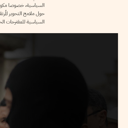
السياسية، خصوصا مكونا
حول ملامح التحوير المُرت
السياسية للمقترحات ال