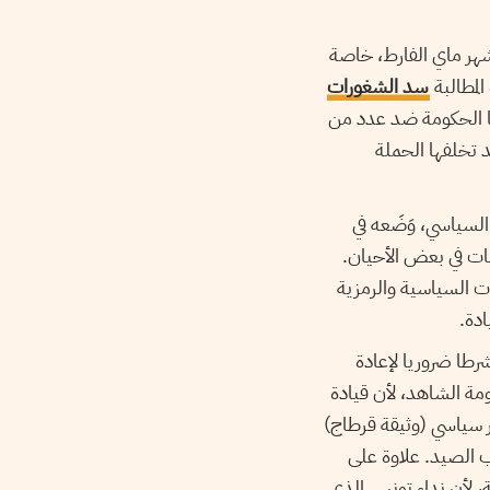
 شهر ماي الفارط، خاصة
المطالبة
سد الشغورات
نتها الحكومة ضد عدد من
د تخلفها الحملة
لسياسي، وَضَعه في
نات في بعض الأحيان.
ات السياسية والرمزية
دة.
شرطا ضروريا لإعادة
ي شرعية حكومة الشاهد، لأن قيادة
ر سياسي (وثيقة قرطاج)
 الصيد. علاوة على
ب على السلطة، لأن نداء تونس الذي