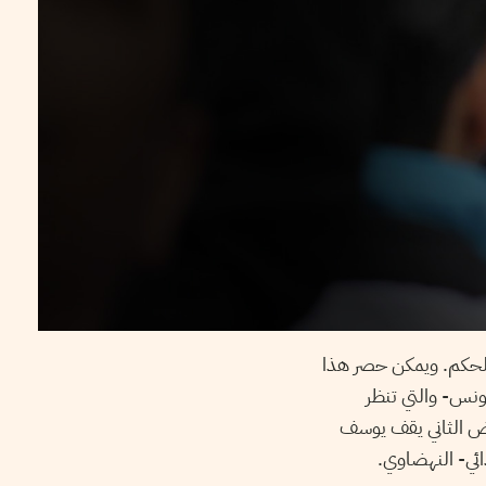
 الحكم. ويمكن حصر هذا
 حركة النهضة ونداء تونس- والتي تنظر
قض الثاني يقف يوسف
ئي- النهضاوي.