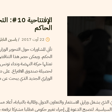
الإفتتاحي
الحاكم
22
أوت
2017
/
ياسين النابل
تأتي المشاورات حول التحوير الو
تمثلها حركة النهضة ونداء تونس- 
لحصيلة صندوق الاقتراع. على ط
الوزاري الجديد الذي يبحث عن م
الذي يشغل وزارتي الاستثمار والتعاون الدولي والمالية بالنيابة، أعاد مس
 السياسية. لتصبح الدعوة إلى إجراء تغيير حكومي مَطلبا مشتركا ترفعه 