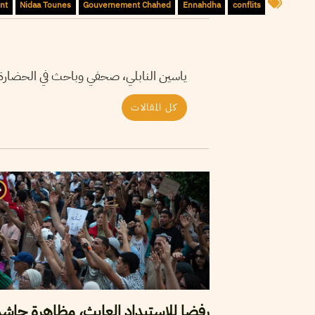
nt
Nidaa Tounes
Gouvernement Chahed
Ennahdha
conflits
ياسين النابلي، صحفي وباحث في الحضارة ال
كل المقالات
رفضا للاستبداد العابث، مظاهرة حاش