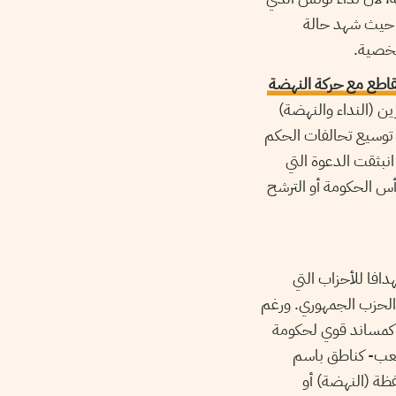
 حيث شهد حالة
شخصية.
قاطع مع حركة النهضة
رين (النداء والنهضة)
 توسيع تحالفات الحكم
نبثقت الدعوة التي
أس الحكومة أو الترشح
افا للأحزاب التي
 الحزب الجمهوري. ورغم
ه كمساند قوي لحكومة
لشعب- كناطق باسم
فظة (النهضة) أو