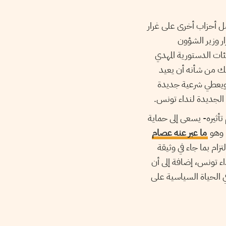
مل أحزاب أخرى على غرار
ر وزير الشؤون
يئات الدستورية المهدي
سك من شأنه أن يعيد
ويعطي شرعية جديدة
 الجديدة لنداء تونس.
تأثيره- يسعى إلى حماية
م وهو
ما عبر عنه عصام
تزام بما جاء في وثيقة
ء تونس، إضافة إلى أن
 الحياة السياسية على