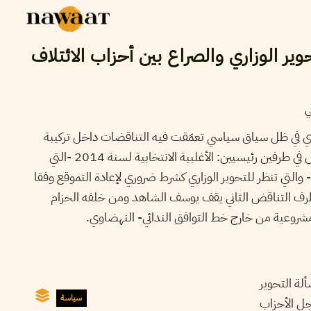
ة 10#: التحوير الوزاري والصراع بين أحزاب الائتلاف
ي
زاري في ظل سياق سياسي تعمّقت فيه التناقضات داخل تركيبة
الحكم. ويمكن حصر هذا التناقض في طرفين رئيسيين: الأغلبية الانتخابية لسنة 2014 -التي
والتي تنظر للتحوير الوزاري كشرط ضروري لإعادة التموقع وفقا
رف التناقض الثاني يقف يوسف الشاهد ومن خلفه الحزام
شروعية من خارج خط التوافق الندائي- النهضاوي.
ألة التحوير
سياسة
جل الأحزاب