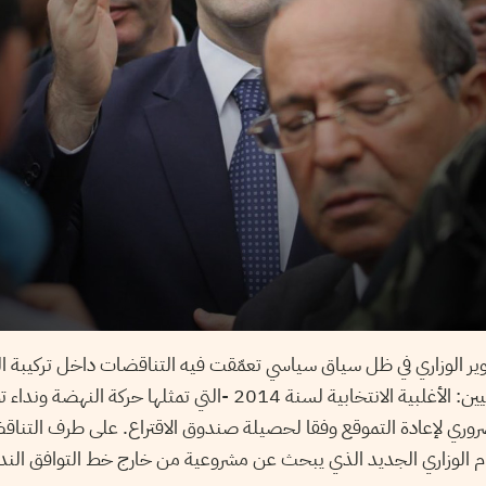
حوير الوزاري في ظل سياق سياسي تعمّقت فيه التناقضات داخل تركيبة
التناقض في طرفين رئيسيين: الأغلبية الانتخابية لسنة 2014 -التي تمثلها
روري لإعادة التموقع وفقا لحصيلة صندوق الاقتراع. على طرف التنا
 الوزاري الجديد الذي يبحث عن مشروعية من خارج خط التوافق الندا