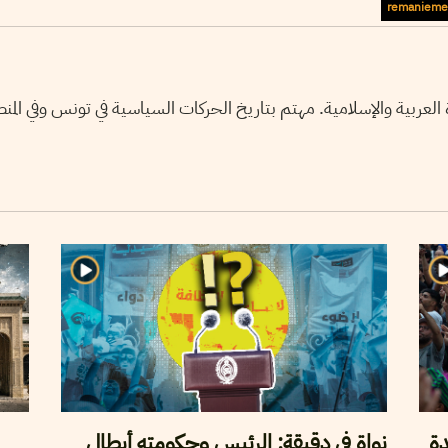
remanieme
عربية والإسلامية. مهتم بتاريخ الحركات السياسية في تونس وفي المنط
دة
نواة في دقيقة: الرئيس وحكومته أبطال