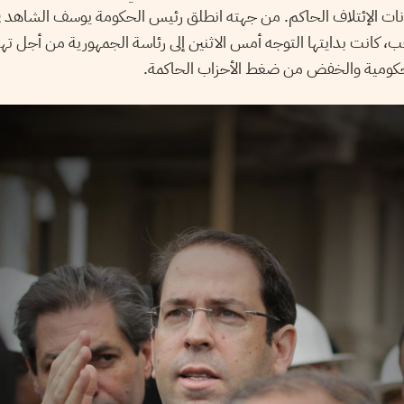
ت الإئتلاف الحاكم. من جهته انطلق رئيس الحكومة يوسف الشاهد 
قب، كانت بدايتها التوجه أمس الاثنين إلى رئاسة الجمهورية من أجل تهي
حكومية والخفض من ضغط الأحزاب الحاكمة.