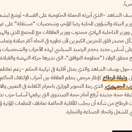
نس).
يوسف الشاهد –الذي أبرزته الحملة الحكومية على الفساد- تَوسّع ليش
زير البيئة والشؤون المحلية رضا المؤخر، وشخصيات “مستقلة” على غرا
ي ووزير الداخلية الهادي مجدوب ووزير العلاقات مع المجتمع المدني واله
ّل مصدر قلق للحزبين الكبيرين لأن تطوره في اتجاه أكثر صلابة وتما
لى أساس جديد يخدم الرصيد السياسي لهذه الأحزاب والشخصيات 
نطق الولاء لـ”منظومة التوافق”، التي تديرها حركة النهضة والقيادة
لتف حول يوسف الشاهد والذي يمثل أقلية في تركيبة الحكم –رغم تعاظم 
لى
وثيقة قرطاج
كإطار مرجعي ينظم العلاقة بين أحزاب الإئتلاف الحاك
حزب الجمهوري،
الذي ربط التحوير الوزاري باحترام الكفاءة في التعيين والال
يقة حجة جديدة تُرفع أمام حجة الصندوق التي يرفعها أساسا حزب ندا
 قرطاج من شأنه أن يجلب للأقلية الحاكمة تعاطف المنظمات المؤثرة في
سي للشغل واتحاد الصناعة والتجارة.