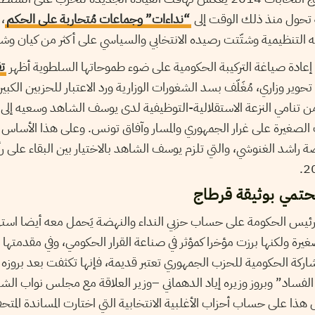
طة تحول منذ ذلك الوقت إلى
“نداءات” وجماعات مُتحاربة على الحكم
،
التنظيمية وشتّتت رصيده الانتخابي والسياسي على أكثر من كيان و
ى إعادة صياغة التركيبة الحكومية على ضوء طموحاتها السلطوية أظهر
ت
تحوير وزاري، مُغَلّف بسد الشغورات الوزارية ورد الاعتبار للحزبين الكبي
 تنامي النزعة الاستقلالية-التوظيفية لدى يوسف الشاهد وسعيه إلى
الصغيرة على غرار الجمهوري والمسار وآفاق تونس. وعلى هذا الأساس ا
 راشد الغنوشي، والتي تلزم يوسف الشاهد بالاختيار بين البقاء على ر
تحتمي بوثيقة قرطاج
لرئيس الحكومة على حساب حزبي النداء والنهضة يَحمل معه أيضا استهد
يرة ولكنها برزت مؤخرا كمؤثر في صناعة القرار الحكومي، وفي مقدمتها
مشاركة الحكومية للحزب الجمهوري تعتبر قديمة، فإنها تكثفت بعد بروز
لفساد” وبروز وزيره إياد الدهماني –وزير العلاقة مع مجلس نواب ا
هذا على حساب أحزاب الأغلبية الانتخابية التي اختارت المساندة المتح