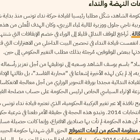
ات النهضة والنداء
 حكومة الشاهد، شكّل مطلبا رئيسيا لقيادة حركة نداء تونس منذ بداية
بية ناجي جلول ووزيرة المالية لمياء الزريبي، وكان الهدف المُعلن من هذه 
قالة
. تَراجَع الموقف الندائي قليلا إلى الوراء في خضم الإيقافات التي ش
د انغمست قيادة النداء في تحصين البيت الداخلي من الاهتزازات التي ق
ادتها ببعض الموقوفين، مُرجئة بذلك مطلب التغيير الحكومي إلى حين.
ساد” باسم يوسف الشاهد وسعيه إلى توظيفها من أجل تعزيز رأسماله ا
 إذ لم يكن لهذه الأخيرة إشعاعا في “محاربة الفاسد”، بل طالتها الإدا
قيادة الندائية مجددا بورقة التحوير الوزاري من أجل معالجة الانعكاس
نزعة الإثراء السياسي الخاص لرئيس الحكومة على حساب مصلحة القيا
 نافذة إلا عبر تغيير التركيبة الحكومية، الذي تعتبره قيادة نداء تونس 
القيمة السياسية لنتائج انتخابات 2014. وتبدو هذه الحجة في حقيقة الأمر طعنا ف
أن هذه الحكومة لم تأت بها صناديق الاقتراع، وإنما كانت حصيلة مسا
ذ منظومة الحكم من أزمات التموقع
الحزبي التي شهدتها حكومة الحبيب
هذا فإن الاستناد إلى نتائج انتخابات 2014 يعكس تهافت القيادة الجديدة للحز