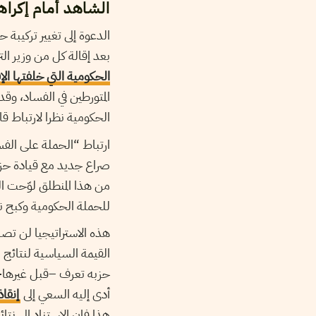
الشاهد أمام إكراه
الدعوة إلى تغيير تركيبة
بعد إقالة كل من وزير التر
الحكومية التي خلفتها الإ
المتورطين في الفساد، وق
الحكومية نظرا لارتباط ق
ارتباط “الحملة على الف
صراع جديد مع قيادة حزبه،
من هذا المنطلق لوّحت ال
للحملة الحكومية وكبح 
هذه الاستراتيجيا لن تصبح
حزبه تعرف –قبل غيرها- 
أدى إليه السعي إلى
إنقا