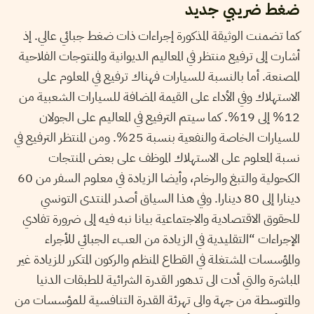
ضغط ضريبي جديد
كما تضمنت الوثيقة المذكورة إجراءات ذات ضغط جبائي عالي. إذ
أشارت إلى ترفيع منتظر في المعاليم الديوانية والمنتوجات الفلاحية
المصنعة. أما بالنسبة للسيارات فهناك ترفيع في المعلوم على
الاستهلاك وفي الأداء على القيمة المضافة للسيارات الشعبية من
12% إلى 19%. كما سيتم الترفيع في المعاليم على الجولان
للسيارات الخاصة والنفعية بنسبة 25%. ومن المنتظر الترفيع في
نسبة المعلوم على الاستهلاك الموظف على بعض المنتجات
الكحولية والتبغ والرخام، وأيضا الزيادة في معلوم السفر من 60
دينارا إلى 80 دينارا. وفي هذا السياق أصدر المنتدى التونسي
للحقوق الاقتصادية والاجتماعية بيانا نبه فيه إلى ضرورة تفادي
الإجراءات “التقليدية في الزيادة من العبء الجبائي للأجراء
والمؤسسات المشتغلة في القطاع المنظم والركون المتكرر للزيادة غير
المباشرة والتي أدت الى تدهور القدرة الشرائية للطبقات الدنيا
والمتوسطة من جهة والى تهرئة القدرة التنافسية للمؤسسات من