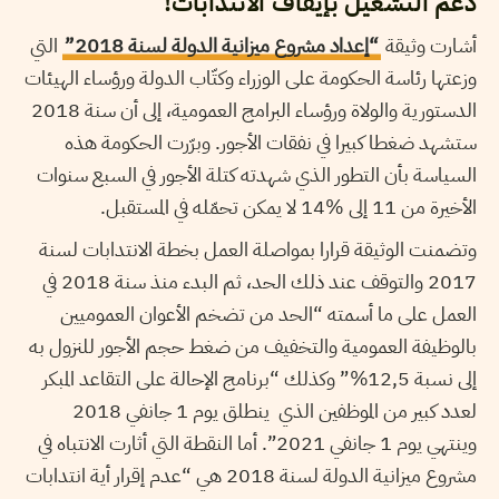
دعم التشغيل بإيقاف الانتدابات!
أشارت وثيقة
“إعداد مشروع ميزانية الدولة لسنة 2018”
التي
وزعتها رئاسة الحكومة على الوزراء وكتّاب الدولة ورؤساء الهيئات
الدستورية والولاة ورؤساء البرامج العمومية، إلى أن سنة 2018
ستشهد ضغطا كبيرا في نفقات الأجور. وبرّرت الحكومة هذه
السياسة بأن التطور الذي شهدته كتلة الأجور في السبع سنوات
الأخيرة من 11 إلى %14 لا يمكن تحمّله في المستقبل.
وتضمنت الوثيقة قرارا بمواصلة العمل بخطة الانتدابات لسنة
2017 والتوقف عند ذلك الحد، ثم البدء منذ سنة 2018 في
العمل على ما أسمته “الحد من تضخم الأعوان العموميين
بالوظيفة العمومية والتخفيف من ضغط حجم الأجور للنزول به
إلى نسبة 12,5%” وكذلك “برنامج الإحالة على التقاعد المبكر
لعدد كبير من الموظفين الذي ينطلق يوم 1 جانفي 2018
وينتهي يوم 1 جانفي 2021”. أما النقطة التي أثارت الانتباه في
مشروع ميزانية الدولة لسنة 2018 هي “عدم إقرار أية انتدابات