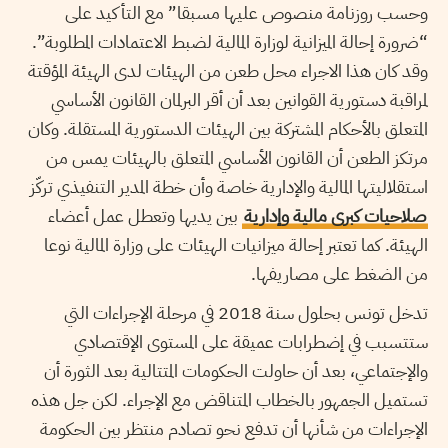
وحسب روزنامة منصوص عليها مسبقا” مع التأكيد على
“ضرورة إحالة الميزانية لوزارة المالية لضبط الاعتمادات المطلوبة”.
وقد كان هذا الاجراء محل طعن من الهيئات لدى الهيئة المؤقتة
لمراقبة دستورية القوانين بعد أن أقر البرلمان القانون الأساسي
المتعلق بالأحكام المشتركة بين الهيئات الدستورية المستقلة. وكان
مرتكز الطعن أن القانون الأساسي المتعلق بالهيئات يمس من
استقلاليتها المالية والإدارية خاصة وأن خطة المدير التنفيذي تركّز
صلاحيات كبرى مالية وإدارية
بين يديها وتعطل عمل أعضاء
الهيئة. كما تعتبر إحالة ميزانيات الهيئات على وزارة المالية نوعا
من الضغط على مصاريفها.
تدخل تونس بحلول سنة 2018 في مرحلة الإجراءات التي
ستتسبب في إضطرابات عميقة على المستوى الإقتصادي
والإجتماعي، بعد أن حاولت الحكومات المتتالية بعد الثورة أن
تستميل الجمهور بالخطاب المتناقض مع الإجراء. لكن جل هذه
الإجراءات من شأنها أن تدفع نحو تصادم منتظر بين الحكومة