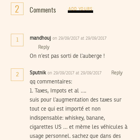
2
Comments
ADD YOURS
mandhouj
on 29/09/2017 at 29/09/2017
1
Reply
On n’est pas sorti de l’auberge !
Sputnik
Reply
on 29/09/2017 at 29/09/2017
2
qq commentaires:
1. Taxes, Impots et al ….
suis pour l’augmentation des taxes sur
tout ce qui est importé et non
indispensable: whiskey, banane,
cigarettes US … et mème les véhicules à
usage personnel. sachez que dans des