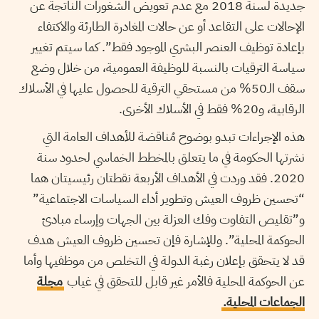
جديدة لسنة 2018 مع عدم تعويض الشغورات الناتجة عن
الإحالات على التقاعد أو عن حالات المغادرة الطارئة والاكتفاء
بإعادة توظيف العنصر البشري الموجود فقط”. كما سيتم تغيير
سياسة الترقيات بالنسبة للوظيفة العمومية، من خلال وضع
سقف الـ50% من مستحقي الترقية للحصول عليها في الأسلاك
الرقابية، و20% فقط في الأسلاك الأخرى.
هذه الإجراءات تبدو بوضوح مُناقضة للأهداف العامة التي
نشرتها الحكومة في ما يتعلق بالمخطط الخماسي لحدود سنة
2020. فقد وردت في الأهداف الأربعة نقطتان رئيسيتان هما
“تحسين ظروف العيش وتطوير أداء السياسات الاجتماعية”
و”تقليص التفاوت وفك العزلة بين الجهات وإرساء مبادئ
الحوكمة المحلية”. وللإشارة فإن تحسين ظروف العيش هدف
قد لا يتحقق بإعلان رغبة الدولة في التخلص من موظفيها وأما
عن الحوكمة المحلية فالأمر غير قابل للتحقق في غياب
مجلة
الجماعات المحلية.