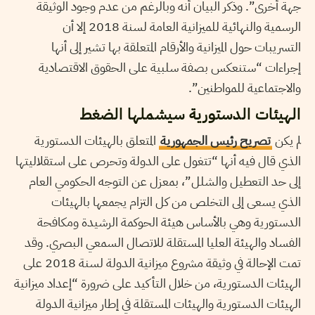
جهة أخرى”. وذكر البيان أنه وبالرغم من عدم وجود الوثيقة
الرسمية والنهائية للميزانية العامة لسنة 2018 إلا أن
التسريبات حول الميزانية والأرقام المتعلقة بها تشير إلى أنها
إجراءات “ستنعكس بصفة سلبية على الحقوق الاقتصادية
والاجتماعية للمواطنين”.
الهيئات الدستورية سيشملها الضغط
لم يكن
تصريح رئيس الجمهورية
المتعلق بالهيئات الدستورية
الذي قال فيه أنها “تتغول على الدولة وتحرص على استقلاليتها
إلى حد التعطيل والشلل”، بمعزل عن التوجه الحكومي العام
الذي يسعى إلى التخلص من كل التزام يجمعها بالهيئات
الدستورية وهي بالأساس هيئة الحوكمة الرشيدة ومكافحة
الفساد والهيئة العليا المستقلة للاتصال السمعي البصري. وقد
تمت الإحالة في وثيقة مشروع ميزانية الدولة لسنة 2018 على
الهيئات الدستورية، من خلال التأكيد على ضرورة “إعداد ميزانية
الهيئات الدستورية والهيئات المستقلة في إطار ميزانية الدولة