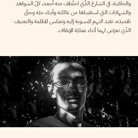
والخاصّة. في الشارع الذّي اختُطف منه أحمد، كلّ الشواهد
والشهادات التي استقيناها من عائلته وأبناء حيّه وحتّى
تلاميذه، تفند التهم المنسوبة إليه وتعكس المظلمة والتعنيف
الذّي تعرّض لهما أثناء عمليّة الإيقاف.