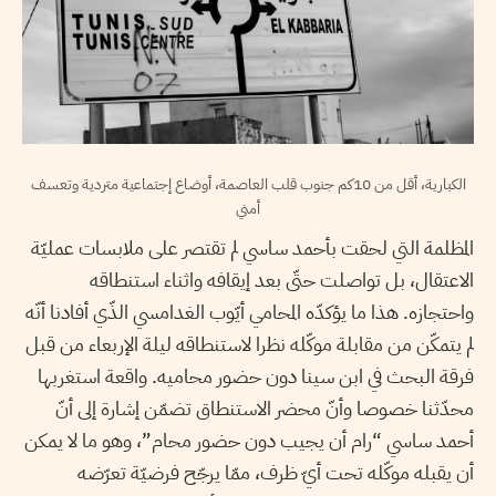
الكبارية، أقل من 10كم جنوب قلب العاصمة، أوضاع إجتماعية متردية وتعسف
أمني
المظلمة التي لحقت بأحمد ساسي لم تقتصر على ملابسات عمليّة
الاعتقال، بل تواصلت حتّى بعد إيقافه واثناء استنطاقه
واحتجازه. هذا ما يؤكدّه المحامي أيّوب الغدامسي الذّي أفادنا أنّه
لم يتمكّن من مقابلة موكّله نظرا لاستنطاقه ليلة الإربعاء من قبل
فرقة البحث في ابن سينا دون حضور محاميه. واقعة استغربها
محدّثنا خصوصا وأنّ محضر الاستنطاق تضمّن إشارة إلى أنّ
أحمد ساسي “رام أن يجيب دون حضور محام”، وهو ما لا يمكن
أن يقبله موكّله تحت أيّ ظرف، ممّا يرجّح فرضيّة تعرّضه