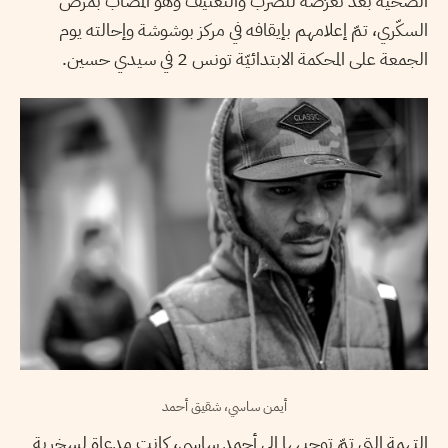
الصحيّة بعد تعرّضه للضرب والتعنيف وهو المصاب بمرض
السكّري، تمّ إعلامهم بإيقافه في مركز بوشوشة وإحالته يوم
الجمعة على المحكمة الابتدائيّة تونس 2 في سيدي حسين.
أيمن ساسي، شقيق أحمد
التهمة التي تمّ توجيهها إلى أحمد ساسي، كانت مدعاة لسخرية