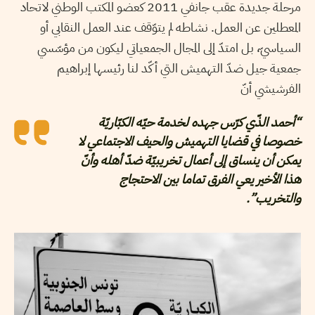
مرحلة جديدة عقب جانفي 2011 كعضو المكتب الوطني لاتحاد
المعطلين عن العمل. نشاطه لم يتوّقف عند العمل النقابي أو
السياسيّ، بل امتدّ إلى المجال الجمعياتي ليكون من مؤسّسي
جمعية جيل ضدّ التهميش التي أكّد لنا رئيسها إبراهيم
الفرشيشي أنّ
“أحمد الذّي كرّس جهده لخدمة حيّه الكبّاريّة
خصوصا في قضايا التهميش والحيف الاجتماعي لا
يمكن أن ينساق إلى أعمال تخريبيّة ضدّ أهله وأنّ
هذا الأخير يعي الفرق تماما بين الاحتجاج
والتخريب”.