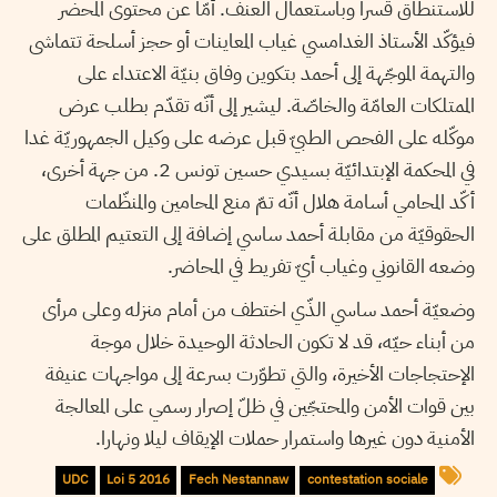
للاستنطاق قسرا وباستعمال العنف. أمّا عن محتوى المحضر
فيؤكّد الأستاذ الغدامسي غياب المعاينات أو حجز أسلحة تتماشى
والتهمة الموجّهة إلى أحمد بتكوين وفاق بنيّة الاعتداء على
الممتلكات العامّة والخاصّة. ليشير إلى أنّه تقدّم بطلب عرض
موكّله على الفحص الطبيّ قبل عرضه على وكيل الجمهوريّة غدا
في المحكمة الإبتدائيّة بسيدي حسين تونس 2. من جهة أخرى،
أكّد المحامي أسامة هلال أنّه تمّ منع المحامين والمنظّمات
الحقوقيّة من مقابلة أحمد ساسي إضافة إلى التعتيم المطلق على
وضعه القانوني وغياب أيّ تفريط في المحاضر.
وضعيّة أحمد ساسي الذّي اختطف من أمام منزله وعلى مرأى
من أبناء حيّه، قد لا تكون الحادثة الوحيدة خلال موجة
الإحتجاجات الأخيرة، والتي تطوّرت بسرعة إلى مواجهات عنيفة
بين قوات الأمن والمحتجّين في ظلّ إصرار رسمي على المعالجة
الأمنية دون غيرها واستمرار حملات الإيقاف ليلا ونهارا.
UDC
Loi 5 2016
Fech Nestannaw
contestation sociale