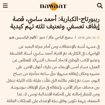
ريبورتاج-الكبارية: أحمد ساسي، قصة
إيقاف تعسفي وتعنيف تلته تهم كيدية
/
سميح الباجي عكاز
/
صور
:
كالوم فرانسيس هيو
11
جانفي
2018
في مشهد أشبه بالإختطاف، ومن أمام منزله البعيد عن
المواجهات في الكبّارية، تمّ اقتياد أحمد ساسي، أستاذ الفلسفة
وعضو المكتب الوطني لاتحاد أصحاب الشهائد المعطلين عن
العمل، مساء أمس الإربعاء، من طرف أعوان الامن. بقي
مصيره ومكان إيقافه مجهولا حتّى ساعة متأخرّة من صباح
اليوم، حيث تمّ إعلام عائلته التي ظلّت طيلة تلك الليلة تتنقل
بين مختلف مراكز الأمن، بإعتقاله في مركز الإيقاف ببوشوشة.
ومن المنتظر إحالته على المحكمة الابتدائية تونس 2، غدا
الجمعة، بتهمة تكوين وفاق بنيّة الإعتداء على الممتلكات العامّة