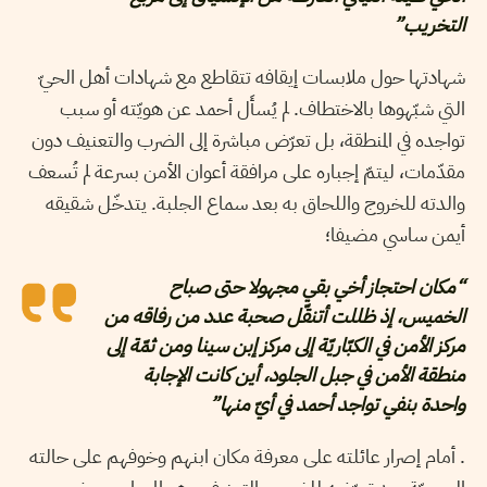
التخريب”
شهادتها حول ملابسات إيقافه تتقاطع مع شهادات أهل الحيّ
التي شبّهوها بالاختطاف. لم يُسأَل أحمد عن هويّته أو سبب
تواجده في المنطقة، بل تعرّض مباشرة إلى الضرب والتعنيف دون
مقدّمات، ليتمّ إجباره على مرافقة أعوان الأمن بسرعة لم تُسعف
والدته للخروج واللحاق به بعد سماع الجلبة. يتدخّل شقيقه
أيمن ساسي مضيفا؛
“مكان احتجاز أخي بقي مجهولا حتى صباح
الخميس، إذ ظللت أتنقّل صحبة عدد من رفاقه من
مركز الأمن في الكبّاريّة إلى مركز إبن سينا ومن ثمّة إلى
منطقة الأمن في جبل الجلود، أين كانت الإجابة
واحدة بنفي تواجد أحمد في أيّ منها”
. أمام إصرار عائلته على معرفة مكان ابنهم وخوفهم على حالته