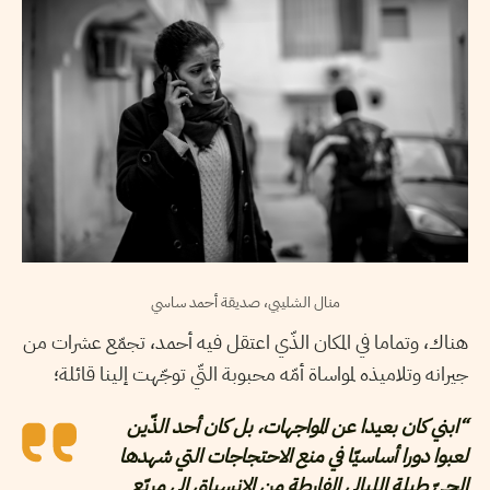
منال الشليبي، صديقة أحمد ساسي
هناك، وتماما في المكان الذّي اعتقل فيه أحمد، تجمّع عشرات من
جيرانه وتلاميذه لمواساة أمّه محبوبة التّي توجّهت إلينا قائلة؛
“ابني كان بعيدا عن المواجهات، بل كان أحد الذّين
لعبوا دورا أساسيّا في منع الاحتجاجات التي شهدها
الحيّ طيلة الليالي الفارطة من الإنسياق إلى مربّع