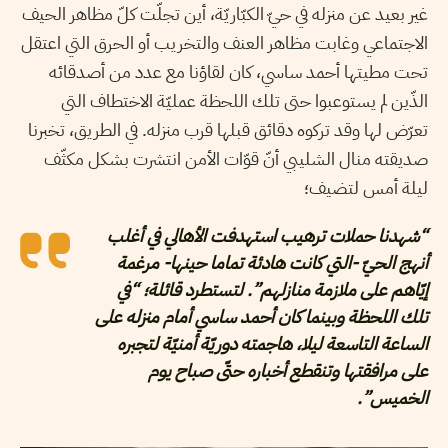
غير بعيد عن منزله في حيّ الكبّاريّة، أين تجلّت كلّ مظاهر الحيف
الاجتماعي وغابت مظاهر العنف والتخريب أو الحرق التي اعتقل
تحت مطيتها أحمد ساسي، كان لقاؤنا مع عدد من أصدقائه
الذّين لم يستوعبوا حتى تلك اللحظة عمليّة الاختطاف التي
تعرّض لها وقد تركوه دقائق قبلها قرب منزله. في الطريق، تخبرنا
صديقته منال الشليبي أنّ قوّات الأمن انتشرت بشكل مكثّف
ليلة أمس لتضيف؛
“شهدنا حملات ترهيب استهدفت الأهالي في أغلب
أنهج الحيّ -التي كانت هادئة تماما حينها- مرغمة
إيّاهم على ملازمة منازلهم”. لتستطرد قائلة؛ “في
تلك اللحظة وبينما كان أحمد ساسي أمام منزله على
الساعة التاسعة ليلا، هاجمته دوريّة أمنيّة لتجبره
على مرافقتها وتنقطع أخباره حتّى صباح يوم
الخميس”.