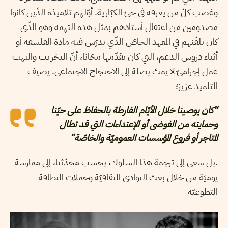
وغضب كلّ من يعرفه في حيّ الكبّارية. أوّلهم تلاميذه الذّين كانوا
مصدومين من اعتقال أستاذهم بمثل هذه التهمة وهو الذّي
كان يلقّنهم في المعهد الخاصّ الذّي يدرّس فيه مادة الفلسفة أو
أثناء دروس الدعم، التي كان يقدّمها مجّانا، أنّ التخريب والنهب
عمل إجراميّ لا يمتّ بصلة إلى الاحتجاج الاجتماعي. يضيف
التلميذ عزيز؛
“كان يوصينا خلال الأيّام الفارطة بالحفاظ على حيّنا
وحمايته من الفوضى أو الإعتداءات التي قد تطال
المتاجر أو فروع المؤسسات العموميّة والخاصّة”
.بل سعى إلى ترجمة هذا السلوك، بحسب محدّثنا، إلى ممارسة
يوميّة من خلال بعث النوادي الثقافيّة وحملات النظافة
التطوعيّة