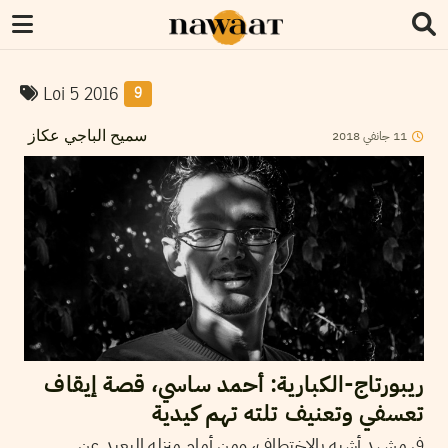
Loi 5 2016
9
2018
جانفي
11
سميح الباجي عكاز
ريبورتاج-الكبارية: أحمد ساسي، قصة إيقاف
تعسفي وتعنيف تلته تهم كيدية
في مشهد أشبه بالإختطاف، ومن أمام منزله البعيد عن