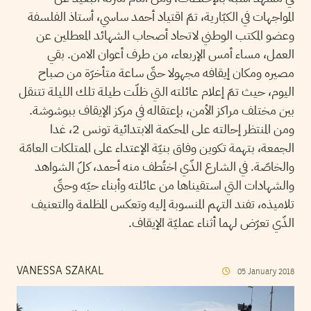
المواجهات في الكبّارية، تمّ اقتياد أحمد ساسي، أستاذ الفلسفة
وعضو المكتب الوطني لاتحاد أصحاب الشهائد المعطلين عن
العمل، مساء أمس الإربعاء، من طرف أعوان الامن. بقي
مصيره ومكان إيقافه مجهولا حتّى ساعة متأخرّة من صباح
اليوم، حيث تمّ إعلام عائلته التي ظلّت طيلة تلك الليلة تتنقل
بين مختلف مراكز الأمن، بإعتقاله في مركز الإيقاف ببوشوشة.
ومن المنتظر إحالته على المحكمة الابتدائية تونس 2، غدا
الجمعة، بتهمة تكوين وفاق بنيّة الإعتداء على الممتلكات العامّة
والخاصّة. في الشارع الذّي اختُطف منه أحمد، كلّ الشواهد
والشهادات التي استقيناها من عائلته وأبناء حيّه وحتّى
تلاميذه، تفند التهم المنسوبة إليه وتعكس المظلمة والتعنيف
الذّي تعرّض لهما أثناء عمليّة الإيقاف.
VANESSA SZAKAL
05
January
2018