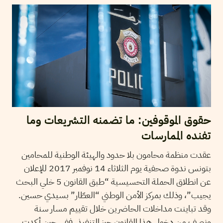
حقوق الموقوفين: ما تضمنه التشريعات وما
تفنده الممارسات
عقدت منظمة محامون بلا حدود والهيئة الوطنية للمحامين
بتونس ندوة صحفية يوم الثلاثاء 14 نوفمبر 2017 للإعلان
عن انطلاق الحملة التحسيسية “طبق القانون 5 خلي البحث
يجيب”، وذلك بمركز الأمن الوطني “العطّار” بسيدي حسين.
وقد تباينت مداخلات الحاضرين خلال تقييم مسار سنة
ونصف من دخول هذا القانون حيز التنفيذ. ففي حين أكدت