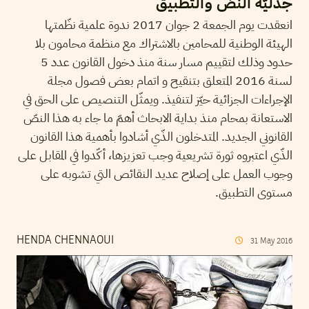
جدليّة النصّ والتطبيق
انعقدت يوم الجمعة 2 جوان 2017 ندوة علمية نظّمتها
الهيئة الوطنية للمحامين بالاشتراك مع منظمة محامون بلا
حدود وذلك لتقييم مسار سنة منذ دخول القانون عدد 5
لسنة 2016 المتعلق بتنقيح و اتمام بعض فصول مجلة
الإجراءات الجزائية حيّز لتنفيذ. ويمثّل التنصيص على الحق في
الاستعانة بمحام منذ بداية الابحاث أهمّ ما جاء به هذا النصّ
القانوني الجديد. المتدخلون الذّي أشادوا بأهمية هذا القانون
الذّي اعتبروه ثورة تشريعية وجب تعزيزها، أكّدوا في المقابل على
وجوب العمل على إصلاح عديد النقائص التي تشوبه على
مستوى التطبيق.
HENDA CHENNAOUI
31
May
2016