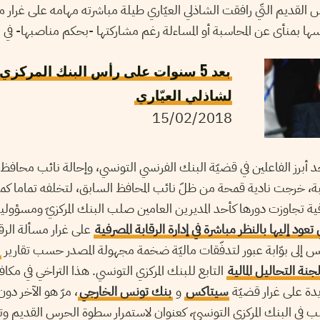
رس القديم التّي رافقت الشاذلي العيّاري طيلة مباشرته مهامه على غرار منير
ا بمنأى عن المحاسبة أو المساءلة رغم مشاركتها -بحكم مناصبها- في م
بعد 5 سنوات على رأس البنك المركزي:
لشاذلي العيّاري
15/02/2018
حد أبرز الفاعلين في قضيّة البنك الفرنسي التونسي، وإحالة نائب محافظ ال
، خرجت نادية قمحة من ظلّ نائب المحافظ السابق، لتخلفه تماما كم
 ترقية تجاوزت دورها كأحد المديرين العامين صلب البنك المركزيّ ومسؤول
ّي تعود إليها بالنظر مباشرة في إدارة الرقابة المصرفية
على غرار مسألة الرق
ونس إلى بوّابة عبور لتدفّقات ماليّة ضخمة مجهولة المصدر حسب تقارير
جنة التحاليل المالية
التابع للبنك المركزي التونسي. هذا التراخي في مك
دة على غرار قضيّة
سيتاكس
و
بنك تونس الخارجي
، مرّ هو الآخر دون
 في البنك المركزي التونسيّ، كعنوان لاستمرار سطوة الحرس القديم وت