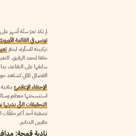
لم تكد تمرّ ستّة أشهر على
تونس في القائمة الأوروبي
تركيبته المسيًّرة، ليتمّ
تعيي
خلفا لمحمد الرقيق. التعي
سابقها على التقاعد، بدا
القضائي المالي كشاهد حو
الإحتفاء الإعلاميّ
بنادية 
استنسختها معظم وسائل ال
التحقيقات التّي نشرتها ن
تصفية أحد أكبر ملفّات الفس
ملايين الدنانير.
نادية قمحة: مداف