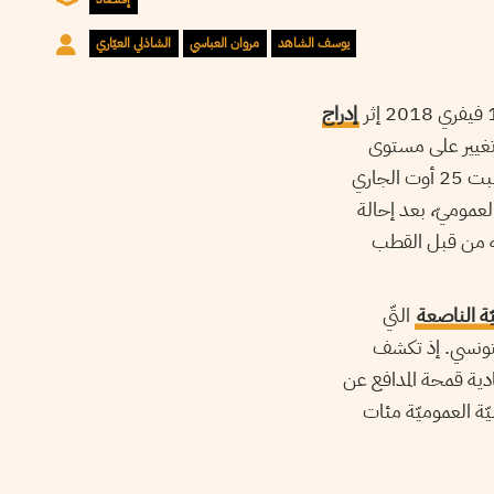
يوسف الشاهد
مروان العباسي
الشاذلي العيّاري
إدراج
ّ تغيير على مستوى
يوم السبت 25 أوت الجاري
لعموميّ، بعد إحالة
 من قبل القطب
ّة الناصعة
التّي
لتونسي. إذ تكشف
ادية قمحة المدافع عن
ليّة العموميّة مئات