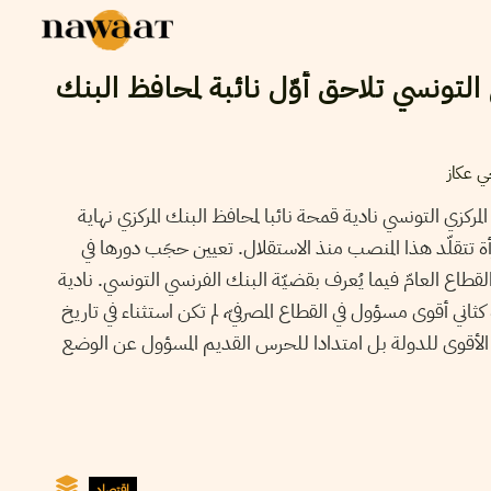
لتونسي تلاحق أوّل نائبة لمحافظ البنك
 عكاز
المركزي التونسي نادية قمحة نائبا لمحافظ البنك المركزي نهاية
أة تتقلّد هذا المنصب منذ الاستقلال. تعيين حجَب دورها في
قطاع العامّ فيما يُعرف بقضيّة البنك الفرنسي التونسي. نادية
كثاني أقوى مسؤول في القطاع المصرفيّ، لم تكن استثناء في تاريخ
ّة الأقوى للدولة بل امتدادا للحرس القديم المسؤول عن الوضع
إقتصاد