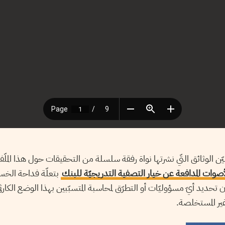
تبيّن الوثائق التّي نشرتها نواة رفقة سلسلة من التحقيقات حول هذا الملّف،
أصوات المدافعة عن خيار التصفية التدريجيّة للبنك
بتعلّة فداحة الخسائ
ير المستخلصة.