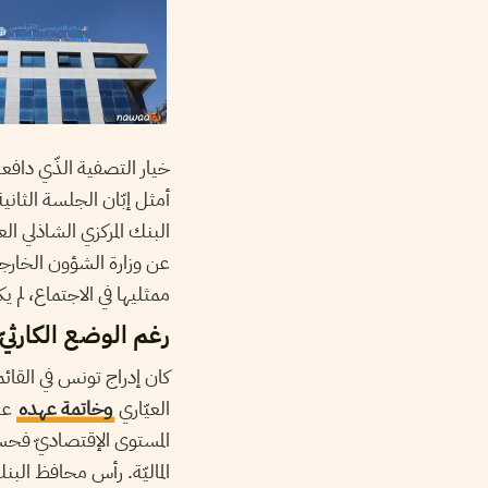
البنك المركزي الشاذلي الع
عن وزارة الشؤون الخارجي
ممثليها في الاجتماع، لم 
رغم الوضع الكارثيّ
العيّاري
وخاتمة عهده
على
المستوى الإقتصاديّ فحس
الماليّة. رأس محافظ البنك