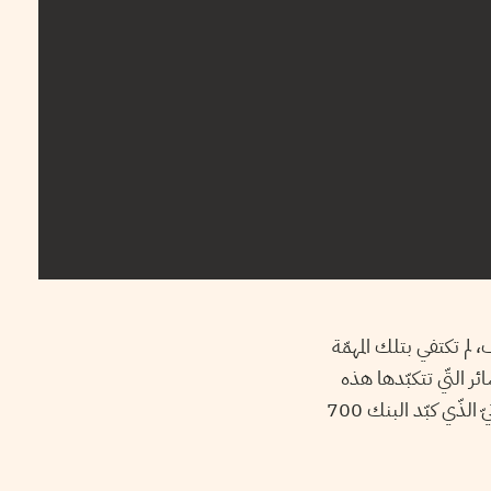
 لم تكتفي بتلك المهمّة
ر التّي تتكبّدها هذه
المؤسّسة الماليّة، ولكن دون تحديد أيّ مسؤوليّات أو التطرّق لمحاسبة المتسبّبين بهذا الوضع الكارثيّ الذّي كبّد البنك 700