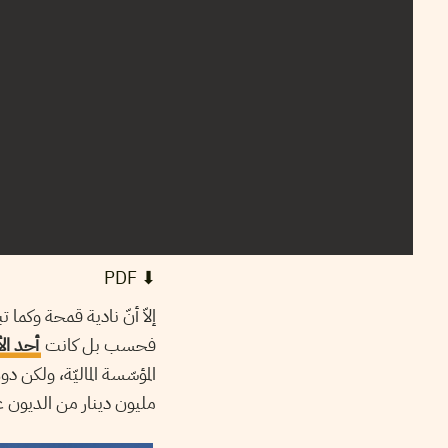
⬇︎ PDF
إلاّ أنّ نادية قمحة وكما 
فحسب بل كانت
أحد ال
مليون دينار من الديون غ