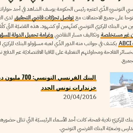
سي التونسيّ الذّي اعتبره رئيس الحكومة يوسف الشاهد في أحد حواراته ا
فتوحا على جميع الاحتمالات مع
تواصل تحرّكات قاضي التحقيق
لدى الق
ن من البنك المركزي التونسي كمتّهمين أو كشهود. هذه القضيّة التّي كل
ن غير مستخلصة
وتكاليف مسار التقاضي
وغرامة تحميل الدولة المسؤول
A
يكشف في جوانب منه الدور الذّي لعبه مسؤولو البنك المركزي ا
خسائر الفادحة ومحاولتهم التغطية على المافيا الاقتصاديّة عبر الدفع ن
جميع.
البنك الفرنسي التونسي
خزندارات تونس الجدد
20/04/2016
ك المركزيّ نادية قمحة، كانت أحد الأسماء الرئيسيّة التّي تتالى حضورها 
تدارس وضعيّة البنك الفرنسي التونسي.