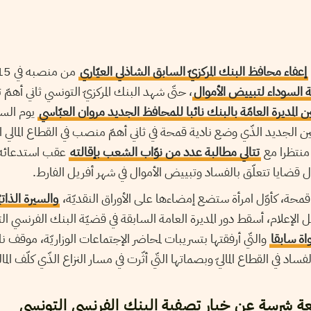
إعفاء محافظ البنك المركزيّ السابق الشاذلي العيّاري
من منصبه في 15 فيفري 2018 إثر
ّة السوداء لتبييض الأموال
، حتّى شهد البنك المركزيّ التونسي ثاني أهم
ن المديرة العامّة بالبنك نائبا للمحافظ الجديد مروان العبّاسي
ين الجديد الذّي وضع نادية قمحة في ثاني أهمّ منصب في القطاع المالي ا
 منتظرا مع
تتالي مطالبة عدد من نوّاب الشعب بإقالته
عقب استدعائه
ل قضايا تتعلّق بالفساد وتبييض الأموال في شهر أفريل الفارط.
قمحة، كأوّل امرأة ستضع إمضاءها على الأوراق النقديّة،
والسيرة الذاتي
إعلام، أسقط دور المديرة العامة السابقة في قضيّة البنك الفرنسي ا
واة سابقا
والتّي أرفقتها بتسريبات لمحاضر الإجتماعات الوزاريّة، موقف ن
اد في القطاع الماليّ وبصماتها التّي أثّرت في مسار النزاع الذّي كلّف الما
عة شرسة عن خيار تصفية البنك الفرنسي التونسي