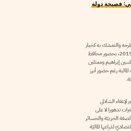
ي: فضيحة دولة
ل الجلسة الوزاريّة سنة 2012، والذّي أعادت طرحه والتمسّك به كخيار
أمثل إبّان الجلسة الثانية التّي ترأسها رئيس الحكومة حينها الحبيب الصيد بتاريخ 15 ديسمبر 2015، بحضور محافظ
 ياسين إبراهيم وممثلين
مالية رغم حضور أبرز
ة.
بييض الأموال في 07 فيفري 2018، العنوان الأكبر لإعفاء الشاذلي
رات تدهورا لا على
صفة الحزبيّة والخسائر
صاديّ لذراعها الماليّة