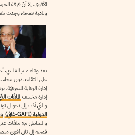
الأقوى. إلاّ أنّ فرقة الح
ونادية قمحة، وجدت نفسه
بعد وفاة منير القليبي، أ
على التقاعد دون محاسبة
إدارة الرقابة المصرفيّة.
إدارة مختلف
الملفّات الت
والتّي أدّت إلى تحويل ت
الدولية (GAFI-غافي)
ول
والتعاطي مع ملفّات عدي
قمحة إلى ثاني أقوى منصب