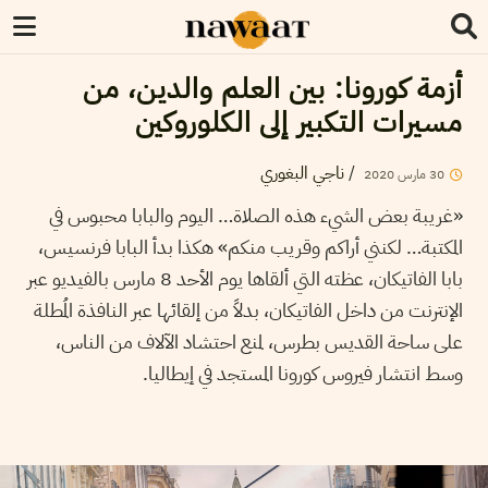
أزمة كورونا: بين العلم والدين، من
مسيرات التكبير إلى الكلوروكين
/
ناجي البغوري
30
مارس
2020
«غريبة بعض الشيء هذه الصلاة… اليوم والبابا محبوس في
المكتبة… لكنني أراكم وقريب منكم» هكذا بدأ البابا فرنسيس،
بابا الفاتيكان، عظته التي ألقاها يوم الأحد 8 مارس بالفيديو عبر
الإنترنت من داخل الفاتيكان، بدلاً من إلقائها عبر النافذة المُطلة
على ساحة القديس بطرس، لمنع احتشاد الآلاف من الناس،
وسط انتشار فيروس كورونا المستجد في إيطاليا.