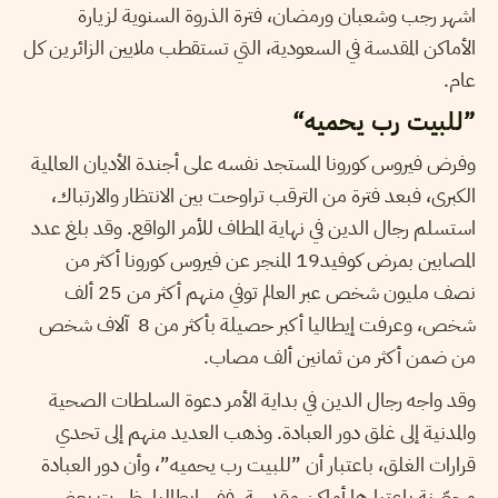
اشهر رجب وشعبان ورمضان، فترة الذروة السنوية لزيارة
الأماكن المقدسة في السعودية، التي تستقطب ملايين الزائرين كل
عام.
”للبيت رب يحميه“
وفرض فيروس كورونا المستجد نفسه على أجندة الأديان العالمية
الكبرى، فبعد فترة من الترقب تراوحت بين الانتظار والارتباك،
استسلم رجال الدين في نهاية المطاف للأمر الواقع. وقد بلغ عدد
المصابين بمرض كوفيد19 المنجر عن فيروس كورونا أكثر من
نصف مليون شخص عبر العالم توفي منهم أكثر من 25 ألف
شخص، وعرفت إيطاليا أكبر حصيلة بأكثر من 8 آلاف شخص
من ضمن أكثر من ثمانين ألف مصاب.
وقد واجه رجال الدين في بداية الأمر دعوة السلطات الصحية
والمدنية إلى غلق دور العبادة. وذهب العديد منهم إلى تحدي
قرارات الغلق، باعتبار أن ”للبيت رب يحميه”، وأن دور العبادة
محصّنة باعتبارها أماكن مقدسة. ففي إيطاليا، ظهرت بعض