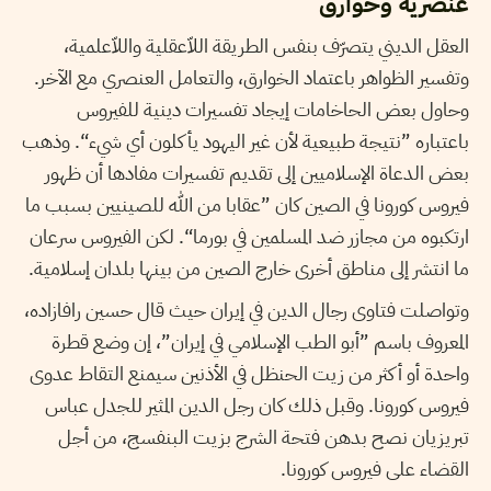
عنصرية وخوارق
العقل الديني يتصرّف بنفس الطريقة اللاّعقلية واللاّعلمية،
وتفسير الظواهر باعتماد الخوارق، والتعامل العنصري مع الآخر.
وحاول بعض الحاخامات إيجاد تفسيرات دينية للفيروس
باعتباره ”نتيجة طبيعية لأن غير اليهود يأكلون أي شيء“. وذهب
بعض الدعاة الإسلاميين إلى تقديم تفسيرات مفادها أن ظهور
فيروس كورونا في الصين كان ”عقابا من الله للصينيين بسبب ما
ارتكبوه من مجازر ضد المسلمين في بورما“. لكن الفيروس سرعان
ما انتشر إلى مناطق أخرى خارج الصين من بينها بلدان إسلامية.
وتواصلت فتاوى رجال الدين في إيران حيث قال حسين رافازاده،
المعروف باسم ”أبو الطب الإسلامي في إيران”، إن وضع قطرة
واحدة أو أكثر من زيت الحنظل في الأذنين سيمنع التقاط عدوى
فيروس كورونا. وقبل ذلك كان رجل الدين المثير للجدل عباس
تبريزيان نصح بدهن ​فتحة الشرج بزيت البنفسج، من أجل
القضاء على فيروس كورونا.