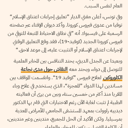
العام لنفس السبب.
وفي تونس، أعلن مفتي الديار ”تعليق إجراءات اعتناق الإسلام“
توقيا من عدوى فيروس كورونا. وأكد ديوان الإفتاء عبر صفحته
الرسمية على فيسبوك أنه ”في نطاق الاحتياط المتبعة للتوقي من
فيروس كورونا الجديد (كوفيد-19)، فقد وقع التعليق الوقتي
لإجراءات اعتناق الإسلام أو التثبيت عليه، إلى موعد لاحق.“
وبعيدا عن الجدل الديني، يحتد التنافس بين المخابر العلمية
للتوصل إلى دواء، ويحتد معه
النقاش حول مدى نجاعة
الكلوروكين
لعلاج فيروس ”كوفيد 19“. وانقسمت المواقف بين
مساندين لهذا الدواء ”المعجزة“، الذي يستخدم في علاج وباء
الملاريا منذ أكثر من خمسين سنة، وبين من يرى أن فعاليته
الطبية لم تثبت لغاية الآن رغم الاختبارات التي قام بها الدكتور
ديدييه راوولت بمعهد المستشفى الجامعي للأمراض المعدية
بمرسيليا. ولكن الأكيد أن الحل للجميع، متدينين وغير متدينين،
أن الكلمة الفصل ستكون للمخابر والعلماء.