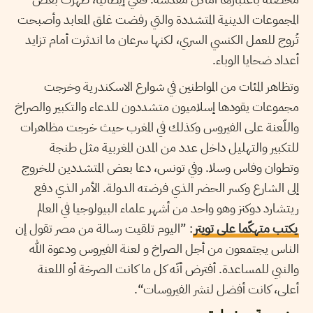
المجموعات الدينية المتشددة والتي رفضت غلق المعابد وأصبحت
تُروج للعمل الكنسي السري، لكنها سرعان ما اندثرت أمام تزايد
أعداد ضحايا الوباء.
وتظاهر المئات من المواطنين في شوارع الاسكندرية وخرجت
مجموعات يقودها إسلاميون متشددون للدعاء والتكبير والصراخ
واللّعنة على الفيروس وكذلك في المغرب حيث خرجت مظاهرات
للتكبير والتهليل داخل عدد من المدن المغربية مثل طنجة
وتطوان وفاس وسلا. وفي تونس، دعا بعض المتشددين للخروج
إلى الشارع وكسر الحضر الذي فرضته الدولة. الأمر الذي دفع
ريتشارد دوكنز وهو واحد من أشهر علماء البيولوجيا في العالم
يكتب متهكّما على تويتر
: ”اليوم تلقيت رسالة من مصر تقول إن
الناس يجتمعون من أجل الصراخ و لعنة الفيروس ودعوة الله
والنبي للمساعدة. أفترض أنّه كل ما كانت الصرخة أو اللعنة
أعلى، كانت أفضل لنشر الفيروسات“.