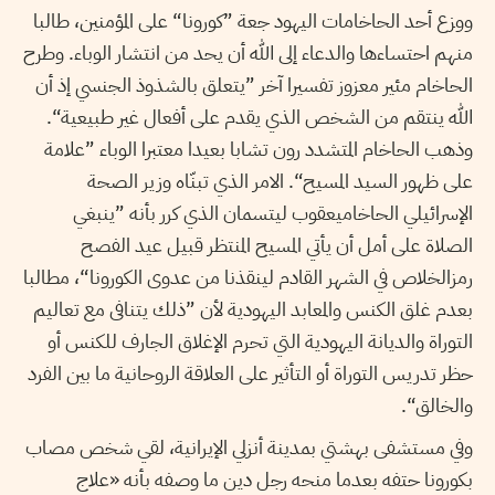
ووزع أحد الحاخامات اليهود جعة ”كورونا“ على المؤمنين، طالبا
منهم احتساءها والدعاء إلى الله أن يحد من انتشار الوباء. وطرح
الحاخام مئير معزوز تفسيرا آخر ”يتعلق بالشذوذ الجنسي إذ أن
الله ينتقم من الشخص الذي يقدم على أفعال غير طبيعية“.
وذهب الحاخام المتشدد رون تشابا بعيدا معتبرا الوباء ”علامة
على ظهور السيد المسيح“. الامر الذي تبنّاه وزير الصحة
الإسرائيلي الحاخاميعقوب ليتسمان الذي كرر بأنه ”ينبغي
الصلاة على أمل أن يأتي المسيح المنتظر قبيل عيد الفصح
رمزالخلاص في الشهر القادم لينقذنا من عدوى الكورونا“، مطالبا
بعدم غلق الكنس والمعابد اليهودية لأن ”ذلك يتنافى مع تعاليم
التوراة والديانة اليهودية التي تحرم الإغلاق الجارف للكنس أو
حظر تدريس التوراة أو التأثير على العلاقة الروحانية ما بين الفرد
والخالق“.
وفي مستشفى بهشتي بمدينة أنزلي الإيرانية، لقي شخص مصاب
بكورونا حتفه بعدما منحه رجل دين ما وصفه بأنه «علاج