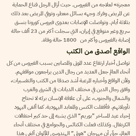
معجزة» لعلاجه من الفيروس. حيث أزال الرجل قناع الحماية
عن المريض وفرك وجهه بسائل معطر، وتوفي المريض بعد ذلك
بثلاثة أيام. وتواصلت الإصابات بعدوى فيروس كورونا بنسق
سريع وغير متوقع في إيران، التي سجلت أكثر من 23 ألف حالة
إصابة بالفيروس وأكثر من 1800 حالة وفاة.
الواقع أصدق من الكتب
تواصل أخبار ارتفاع عدد الموتى والمصابين بسبب الفيروس من كل
أنحاء العالم جعل العديد من رجال الدين يراجعون مواقفهم.
ولأن الواقع وأخباره المرعبة أشد صدقا من الكتب والتفسيرات،
وافق رجال الدين في مختلف الديانات في الشرق والغرب
والشمال والجنوب، على أن علاقة الإنسان بربّه لا تحتاج
تأويلاتهم. فأقفلت الكنس والمعابد اليهودية. كما ألغى اليهود
إحياء عيد المساخر ”بوريم“ الذي يشبه إلى حد كبير احتفالات
الكرنفال. وكذلك فعلت الكنائس والجوامع في مختلف أنحاء
العالم، حتّى أن مهرجان “هولي” الهندوسي للألوان ألغي هذا