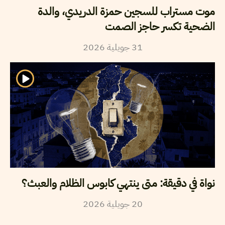
موت مستراب للسجين حمزة الدريدي، والدة
الضحية تكسر حاجز الصمت
31
جويلية
2026
نواة في دقيقة: متى ينتهي كابوس الظلام والعبث؟
20
جويلية
2026