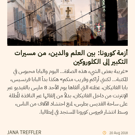
أزمة كورونا: بين العلم والدين، من مسيرات
التكبير إلى الكلوروكين
«غريبة بعض الشيء هذه الصلاة… اليوم والبابا محبوس في
المكتبة… لكنني أراكم وقريب منكم» هكذا بدأ البابا فرنسيس،
بابا الفاتيكان، عظته التي ألقاها يوم الأحد 8 مارس بالفيديو عبر
الإنترنت من داخل الفاتيكان، بدلاً من إلقائها عبر النافذة المُطلة
على ساحة القديس بطرس، لمنع احتشاد الآلاف من الناس،
وسط انتشار فيروس كورونا المستجد في إيطاليا.
JANA TREFFLER
20
Aug
2018