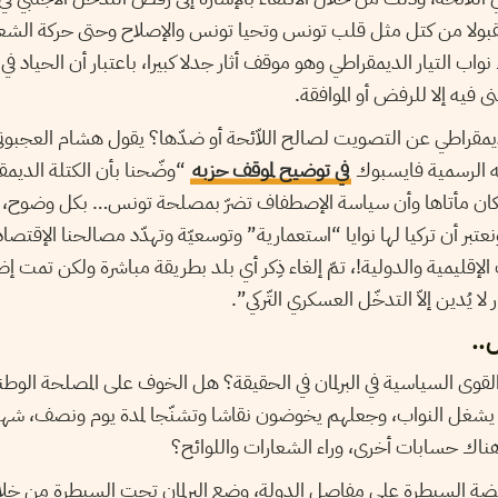
ومقبولا من كتل مثل قلب تونس وتحيا تونس والإصلاح وحتى حركة ا
نواب التيار الديمقراطي وهو موقف أثار جدلا كبيرا، باعتبار أن الحياد 
ى فيه إلا للرفض أو الموافقة.
 الديمقراطي عن التصويت لصالح اللاّئحة أو ضدّها؟ يقول هشام العجبون
 الرسمية فايسبوك
في توضيح لموقف حزبه
“وضّحنا بأن الكتلة الديم
ا كان مأتاها وأن سياسة الإصطفاف تضرّ بمصلحة تونس… بكل وضوح، ن
ونعتبر أن تركيا لها نوايا “استعمارية” وتوسعيّة وتهدّد مصالحنا الإقتصا
الإقليمية والدولية!، تمّ إلغاء ذِكر أي بلد بطريقة مباشرة ولكن تمت إض
ر لا يُدين إلاّ التدخّل العسكري التّركي”.
..
لقوى السياسية في البرلمان في الحقيقة؟ هل الخوف على المصلحة الو
ن يشغل النواب، وجعلهم يخوضون نقاشا وتشنّجا لمدة يوم ونصف، شه
هناك حسابات أخرى، وراء الشعارات واللوائح؟
ة السيطرة على مفاصل الدولة، وضع البرلمان تحت السيطرة من خلال 