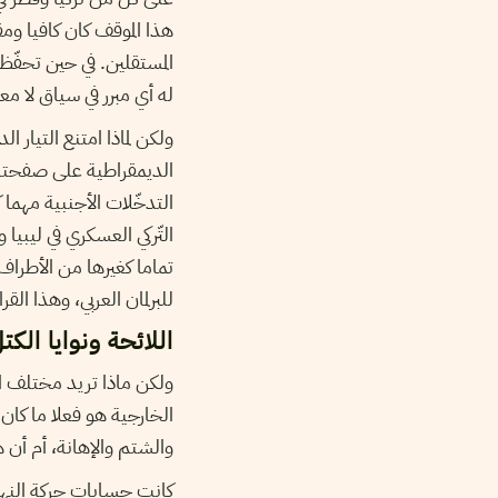
هذا الموقف كان كافيا 
المستقلين. في حين تحفّظ 
له أي مبرر في سياق لا معن
ولكن لماذا امتنع التيار
الديمقراطية على صفحته
التدخّلات الأجنبية مهم
التّركي العسكري في ليبيا 
تماما كغيرها من الأطراف 
للبرلمان العربي، وهذا القرا
اللائحة ونوايا الكتل
ولكن ماذا تريد مختلف ا
الخارجية هو فعلا ما كا
والشتم والإهانة، أم أن 
كانت حسابات حركة النهض