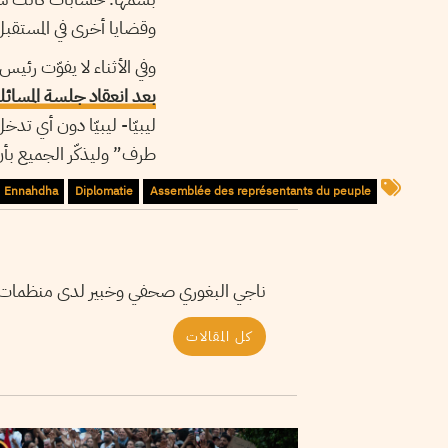
وقضايا أخرى في المستقبل
وفي الأثناء لا يفوّت رئ
بعد انعقاد جلسة المسائلة
ليبيّا- ليبيّا دون أي ت
طرف” وليذكّر الجميع بأ
Ennahdha
Diplomatie
Assemblée des représentants du peuple
ناجي البغوري صحفي وخبير لدى منظمات دو
كل المقالات