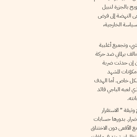
يح بالجزرة لنبيل
سعى النهضة إلى فرض
ياسة الخارجية،
ي، وتجميع أغلبية
حالف برلماني ضد حركة
ون إن حدثت ضربة
كوّنات المشهد
شكل خاص. أما الهدف
ذي لعبه الباجي قائد
وثيقة ” الاستقرار
ضرار. بدورها حسابات
ع الأفعى دون الاختناق
نتظار ان تحتد في ملفات