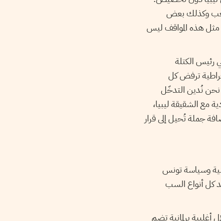
لشعب وكذلك بعض
في مثل هذه المواقف ليس
ي رئيس الكتلة
قراطية ترفض كل
حن نُدين التدخّل
دية مع الشقيقة ليبيا،
افة جملة تُحيل إلى قرار
طنية وسياسة تونس
د كل أنواع السب
أغلبية برلمانية تضم