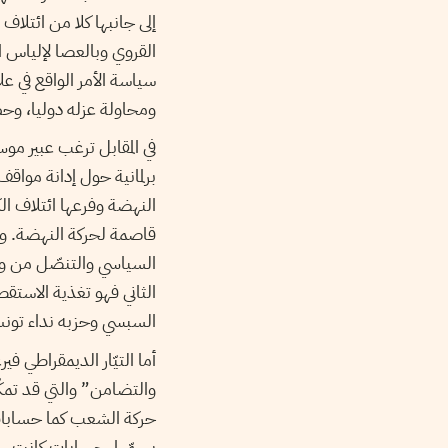
إلى جانبها كلا من ائتلا
القروي وبالعصا لإلياس 
سياسة الأمر الواقع في
ومحاولة عزله دوليا، وحصر
في المقابل ترغب عبير 
برلمانية حول إدانة مواق
النهضة وفرعها ائتلاف ا
قاصمة لحركة النهضة. وت
السياسي والتنصّل من و
الثاني فهو تغذية الاستقط
السبسي وحزبه نداء تونس سنة 2014، لذلك تمعن في كل مناسبة في إذلال 
أما التيّار الديمقراطي ف
والتضامن” والتي قد تمك
حركة الشعب كما حسابات ا
بسمّها. حسابات كانت ساح