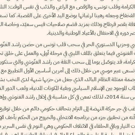
ف الكرامة وقلب تونس، والرّقص مع الراعي والذئب في نفس الوقت: التلو
الفخفاخ وجعله رهينا لرغباتها بوضع اليد الأخرى على القصبة. كما ت
 علاقة بقصر قرطاج وذلك بمزيد قضم صلاحيات قيس سعيّد، وخاصة الس
 دوره في الاحتفال بالأعياد الوطنية والدينية.
موسي وحزبها الدستوري الحر في سحب قلب تونس من حضن راشد الغنّوش
ف الغنوشي فيما يتعلق بالملف الليبي في مرحلة أولى، والعمل على خلق ت
لكرامة، قد يتوصّل يوما إلى سحب الثقة من راشد الغنّوشي والتي ستك
سعى عبير موسي من خلال ذلك إلى أمرين أساسين الأول التطبيع مع م
صمة ممثلة النظام البائد، الذي جعل من حزبها شبهة لدى النخب ب
اب الموجود بين الإسلام السياسي وبقية المكونات المدنية، ولعب الدور ال
راشد الغنوشي وإهانته.
يرغب في جر حركة النهضة إلى التزام بتحالف حكومي دائم من خلال توقيع 
ّنه من تحقيق جزء من برنامجه الانتخابي والخروج من الحكم بأخف الإ
لتيار وباقي الحلفاء في الائتلاف الحكومي وهي النوم في نفس السرير م
تها السياسة الخارجية والصراع الدائر في ليبيا في الوقت الراهن، في ا