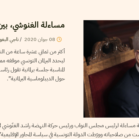
مساءلة الغنوشي، بي
08
جوان
2020
/
ناجي البغو
ليحدد البرلمان التونسي موقفه مما
المناسبة جلسة برلمانية تقول رئ
حول الديبلوماسية البرلمانية”.
ة مساءلة لرئيس مجلس النواب ورئيس حركة النهضة راشد الغنّوشي ل
 من صلاحياته وورّطت الدولة التونسية في سياسة المحاور الإقليمية”