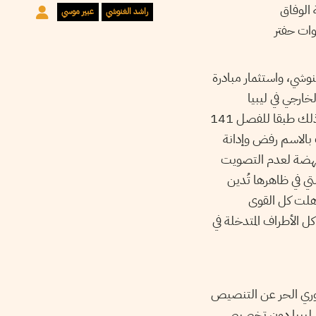
 الوفاق
راشد الغنوشي
عبير موسي
وات حفتر
وشي، واستثمار مبادرة
ارجي في ليبيا
ومناهضته لتشكيل قاعدة لوجستيّة داخل التراب التونسي قصد تسهيل تنفيذ هذا التدخل، وذلك طبقا للفصل 141
 بالاسم رفض وإدانة
النهضة لعدم التصويت
ي في ظاهرها تُدين
اهلت كل القوى
كل الأطراف المتدخلة في
ستوري الحر عن التنصيص
في ليبيا دون تخصيص.