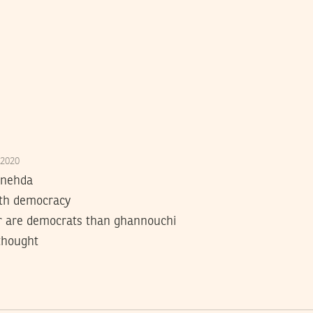
/2020
nnehda
ith democracy
ar are democrats than ghannouchi
 thought