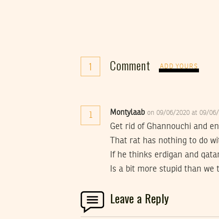
Comment
1
ADD YOURS
Montylaab
on 09/06/2020 at 09/06
1
Get rid of Ghannouchi and e
That rat has nothing to do w
If he thinks erdigan and qat
Is a bit more stupid than we
Leave a Reply