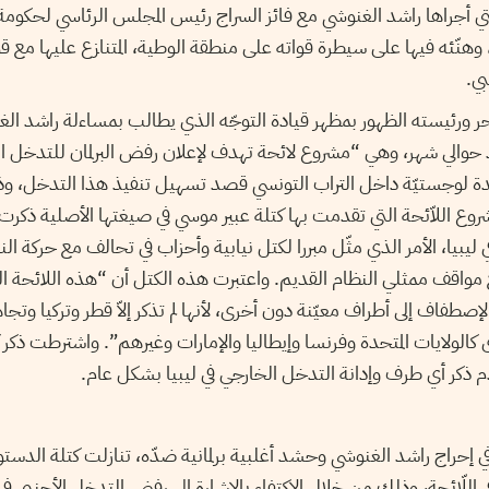
التي أجراها راشد الغنوشي مع فائز السراج رئيس المجلس الرئاسي لحكومة
 وهنّئه فيها على سيطرة قواته على منطقة الوطية، المتنازع عليها مع ق
بي.
ورئيسته الظهور بمظهر قيادة التوجّه الذي يطالب بمساءلة راشد الغن
حوالي شهر، وهي “مشروع لائحة تهدف لإعلان رفض البرلمان للتدخل الخ
وع اللاّئحة التي تقدمت بها كتلة عبير موسي في صيغتها الأصلية ذكرت
 ليبيا، الأمر الذي مثّل مبررا لكتل نيابية وأحزاب في تحالف مع حركة 
واقف ممثلي النظام القديم. واعتبرت هذه الكتل أن “هذه اللائحة الت
صطفاف إلى أطراف معيّنة دون أخرى، لأنها لم تذكر إلاّ قطر وتركيا وتج
ى كالولايات المتحدة وفرنسا وإيطاليا والإمارات وغيرهم”. واشترطت ذكر 
عدم ذكر أي طرف وإدانة التدخل الخارجي في ليبيا بشكل عام.
في إحراج راشد الغنوشي وحشد أغلبية برلمانية ضدّه، تنازلت كتلة الد
 اللّائحة، وذلك من خلال الاكتفاء بالإشارة إلى رفض التدخل الأجنبي 