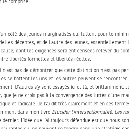
tique comprise
’un côté des jeunes marginalisés qui luttent pour le minim
ielles décentes, et de l’autre des jeunes, essentiellement
 cause, dont les exigences seraient censées relever du con
ntre libertés formelles et libertés réelles.
ci n’est pas de démontrer que cette distinction n’est pas per
es se battent les uns et les autres peuvent se rencontrer 
ment. D’autres s’y sont essayés ici et là, et brillamment. Je
r, que je ne crois pas à la convergence des luttes d’une ma
ique et radicale. Je l’ai dit très clairement et en ces termes 
amment dans mon livre
Elucider l’intersectionnalité. Les r
e dernier. L’idée que j’ai toujours défendue est que nous 
nsurables qui ne peuvent se fondre dans une stratégie c