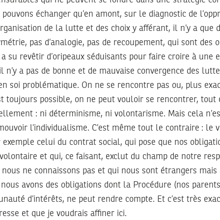
e pouvons échanger qu’en amont, sur le diagnostic de l’oppr
organisation de la lutte et des choix y afférant, il n’y a que 
ymétrie, pas d’analogie, pas de recoupement, qui sont des 
a su revêtir d’oripeaux séduisants pour faire croire à une 
 il n’y a pas de bonne et de mauvaise convergence des lutt
en soi problématique. On ne se rencontre pas ou, plus exa
st toujours possible, on ne peut vouloir se rencontrer, tou
llement : ni déterminisme, ni volontarisme. Mais cela n’est
uvoir l’individualisme. C’est même tout le contraire : le v
ar exemple celui du contrat social, qui pose que nos obligat
volontaire et qui, ce faisant, exclut du champ de notre res
nous ne connaissons pas et qui nous sont étrangers mais 
 nous avons des obligations dont la Procédure (nos parents
auté d’intérêts, ne peut rendre compte. Et c’est très exa
esse et que je voudrais affiner ici.