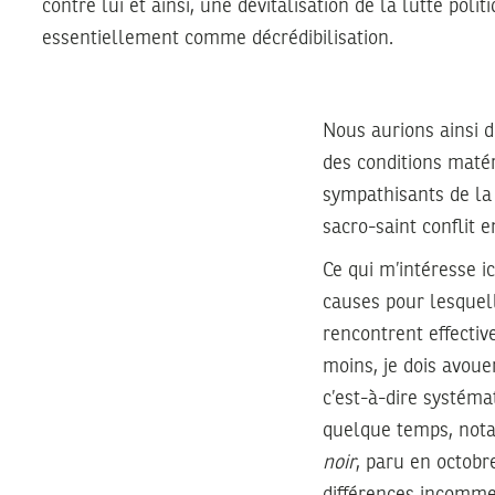
contre lui et ainsi, une dévitalisation de la lutte poli
essentiellement comme décrédibilisation.
Nous aurions ainsi d
des conditions matér
sympathisants de la
sacro-saint conflit e
Ce qui m’intéresse i
causes pour lesquell
rencontrent effective
moins, je dois avoue
c’est-à-dire systémat
quelque temps, not
noir
, paru en octobr
différences incomme