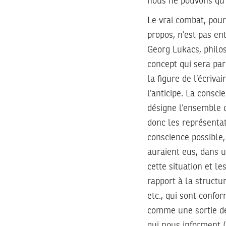
nous ne pouvons qu’ê
Le vrai combat, pour
propos, n’est pas ent
Georg Lukacs, philos
concept qui sera par
la figure de l’écriva
l’anticipe. La consc
désigne l’ensemble d
donc les représentat
conscience possible
auraient eus, dans u
cette situation et l
rapport à la structu
etc., qui sont confo
comme une sortie d
qui nous informent 