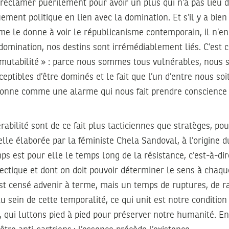
 réclamer puérilement pour avoir un plus qui n’a pas lieu d
ement politique en lien avec la domination. Et s’il y a bien
mme le donne à voir le républicanisme contemporain, il n’
domination, nos destins sont irrémédiablement liés. C’est c
mutabilité » : parce nous sommes tous vulnérables, nous
eptibles d’être dominés et le fait que l’un d’entre nous soi
ionne comme une alarme qui nous fait prendre conscience 
abilité sont de ce fait plus tacticiennes que stratèges, pou
elle élaborée par la féministe Chela Sandoval, à l’origine 
s est pour elle le temps long de la résistance, c’est-à-di
ectique et dont on doit pouvoir déterminer le sens à cha
st censé advenir à terme, mais un temps de ruptures, de ral
u sein de cette temporalité, ce qui unit est notre condition
, qui luttons pied à pied pour préserver notre humanité. En 