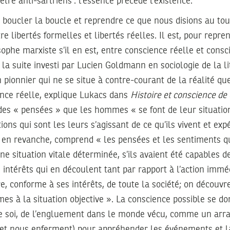
tre anti-sartriens : l’essence précède l’existence.
 boucler la boucle et reprendre ce que nous disions au tou
re libertés formelles et libertés réelles. Il est, pour repre
ophe marxiste s’il en est, entre conscience réelle et consc
 la suite investi par Lucien Goldmann en sociologie de la li
in pionnier qui ne se situe à contre-courant de la réalité que
ience réelle, explique Lukacs dans
Histoire et conscience de
es « pensées » que les hommes « se font de leur situation 
ions qui sont les leurs s’agissant de ce qu’ils vivent et ex
, en revanche, comprend « les pensées et les sentiments
ne situation vitale déterminée, s’ils avaient été capables d
es intérêts qui en découlent tant par rapport à l’action imm
re, conforme à ses intérêts, de toute la société; on découvr
rmes à la situation objective ». La conscience possible se d
e soi, de l’engluement dans le monde vécu, comme un arr
(et nous enferment) pour appréhender les événements et l