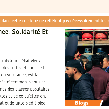
és dans cette rubrique ne reflètent pas nécessairement les 
ce, Solidarité Et
rmis à un débat vieux
 des luttes et donc de la
 en substance, est la
 très récemment venus se
unes des classes populaires.
ttes et de ce qu’elles ont
l et de lutte pied à pied