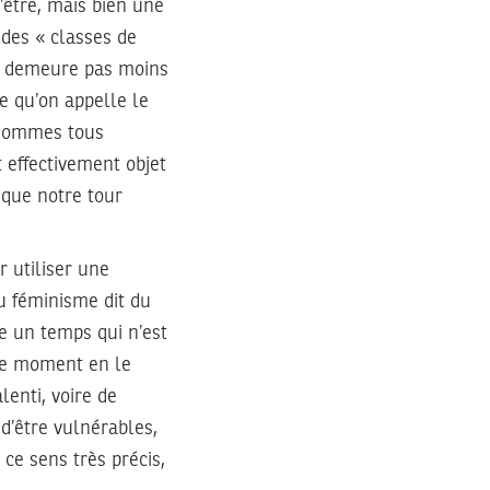
’être, mais bien une
 des « classes de
en demeure pas moins
e qu’on appelle le
 sommes tous
t effectivement objet
que notre tour
r utiliser une
du féminisme dit du
re un temps qui n’est
que moment en le
enti, voire de
 d’être vulnérables,
ce sens très précis,