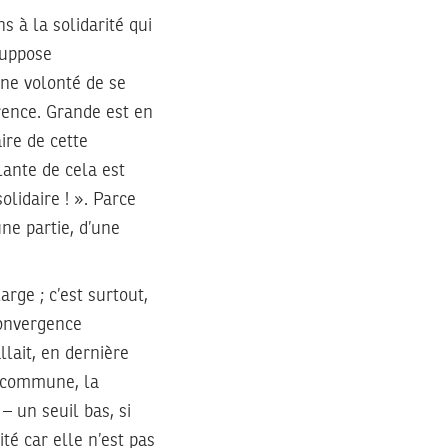
 à la solidarité qui
suppose
une volonté de se
rence. Grande est en
aire de cette
lante de cela est
lidaire ! ». Parce
une partie, d’une
arge ; c’est surtout,
convergence
lait, en dernière
e commune, la
– un seuil bas, si
té car elle n’est pas