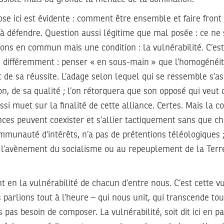
ose ici est évidente : comment être ensemble et faire front
à défendre. Question aussi légitime que mal posée : ce ne 
vons en commun mais une condition : la vulnérabilité. C’es
 différemment : penser « en sous-main » que l’homogénéité
t de sa réussite. L’adage selon lequel qui se ressemble s’a
ion, de sa qualité ; l’on rétorquera que son opposé qui veut
ussi muet sur la finalité de cette alliance. Certes. Mais la 
nces peuvent coexister et s’allier tactiquement sans que ch
munauté d’intérêts, n’a pas de prétentions téléologiques ;
, à l’avènement du socialisme ou au repeuplement de la Terr
t en la vulnérabilité de chacun d’entre nous. C’est cette vu
 parlions tout à l’heure – qui nous unit, qui transcende tou
 pas besoin de composer. La vulnérabilité, soit dit ici en p