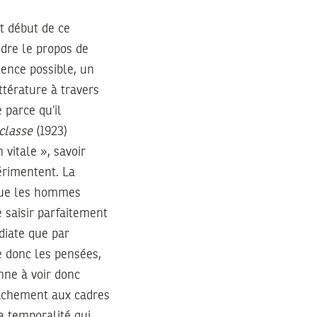
t début de ce
ndre le propos de
ience possible, un
ttérature à travers
 parce qu’il
 classe
(1923)
vitale », savoir
périmentent. La
 que les hommes
e saisir parfaitement
édiate que par
e donc les pensées,
onne à voir donc
achement aux cadres
a temporalité qui