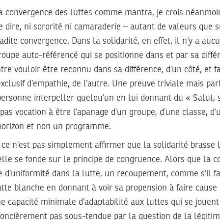
 la convergence des luttes comme mantra, je crois néanmoins
 le dire, ni sororité ni camaraderie – autant de valeurs que 
adite convergence. Dans la solidarité, en effet, il n’y a auc
oupe auto-référencé qui se positionne dans et par sa diffé
ntre vouloir être reconnu dans sa différence, d’un côté, et f
exclusif d’empathie, de l’autre. Une preuve triviale mais par
ersonne interpeller quelqu’un en lui donnant du « Salut, so
 pas vocation à être l’apanage d’un groupe, d’une classe, d’
 horizon et non un programme.
 ce n’est pas simplement affirmer que la solidarité brasse l
lle se fonde sur le principe de congruence. Alors que la 
d’uniformité dans la lutte, un recoupement, comme s’il fal
atte blanche en donnant à voir sa propension à faire caus
 capacité minimale d’adaptabilité aux luttes qui se jouent 
t foncièrement pas sous-tendue par la question de la légitimi