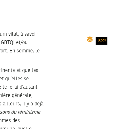
um vital, à savoir
Blogs
 LGBTQI et/ou
fort. En somme, le
tinente et que les
et qu’elles se
 le ferai d’autant
nière générale,
ailleurs, il y a déjà
aisons du féminisme
sommes des
ommune, quelle