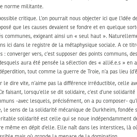
de norme militante.
possible critique. L’on pourrait nous objecter ici que l’idée
pposé que les causes devaient se fondre et en quelque sorte
tés communes, exigeant ainsi un « seul haut ». Naturellem
ns ici dans le registre de la métaphysique sociale. A ce tit
ns : converger vers, c’est supposer des points communs, d
desquels aura été pensée la sélection des « allié.e.s » en 
éperdition, tout comme la guerre de Troie, n’a pas lieu (d’ê
le dire vite, n’aime pas la différence irréductible, celle a
 faisant, lorsqu’elle se dit solidaire, c’est d’une solidarit
mmuns -avec lesquels, précisément, on a pu composer- qu’il 
, le sens de la solidarité mécanique de Durkheim, fondée s
ritable solidarité est celle qui se noue indépendamment d
tre même en dépit d’elle. Elle naît dans les interstices, là 
ossible mais où gronde la menace de la domination.