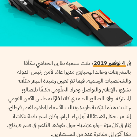
في
4 نوفمبر 2019
، تمّت تسمية طارق الحناشي مكلّفا
بالتشريفات وخالد اليحياوي مديرا عامّا لأمن رئيس الدولة
والشخصيات الرسمية. فيما تمّ تعيين رشيدة النيفر مكلّفة
بشؤون الإعلام والتواصل ومراد الحلّومي مكلفّا بالمصالح
المشتركة، ومحمّد الصالح الحامدي كاتبا قارًّا بمجلس الأمن القومي.
لم تلبث هذه التركيبة طويلا وتتالت الأسماء المغادرة لقصر قرطاج،
إمّا من خلال الاستقالة أو إنهاء المهامّ. وكان اسم نادية عكاشة
يُثار في كلّ مرّة –ولو عرَضيّا- حول نفوذها النّاعم في قصر قرطاج،
ممّا أدّى إلى مغادرة عدد من المستشارين.