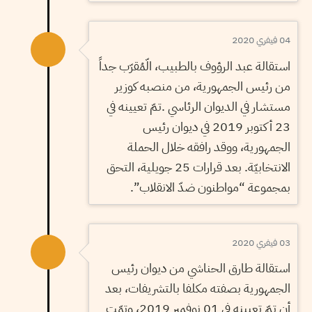
04 فيفري 2020
استقالة عبد الرؤوف بالطبيب، الّمُقرّب جداً
من رئيس الجمهورية، من منصبه كوزير
مستشار في الديوان الرئاسي .تمّ تعيينه في
23 أكتوبر 2019 في ديوان رئيس
الجمهورية، ووقد رافقه خلال الحملة
الانتخابيّة. بعد قرارات 25 جويلية، التحق
بمجموعة “مواطنون ضدّ الانقلاب”.
03 فيفري 2020
استقالة طارق الحناشي من ديوان رئيس
الجمهورية بصفته مكلفا بالتشريفات، بعد
أن تمّ تعيينه في 01 نوفمبر 2019، وتمّت