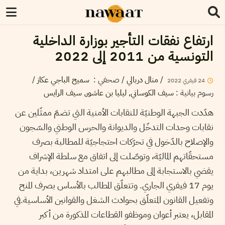
ارتفاع نفقات التأجير بوزارة الداخلية
التونسية من 2011 إلى 2022
/
سميح الباجي عكاز
:
صحفي
/
منال دربالي
/
2022
فيفري
24
سيف الرايس
,
ليليا بن عاشور
,
سيف الكوساني
:
رسوم بيانية
هدّدت الجبهة الوطنيّة للنقابات الأمنية التي تضمّ ممثّلين عن
نقابات وحدات التدخّل والديوانة والحرس الوطني والسّجون
والإصلاح بالدّخول في تحرّكات احتجاجيّة للمطالبة بصرف
مستحقّاتهم الماليّة، وتوصّلت إلى اتفاق مع سلطة الإشراف
يقضي بالاستجابة إلى مطالبهم على امتداد شهرين، بداية من
يوم 17 فيفري الجاري. وتتعلّق المطالب بالأساس بصرف المنح
وتفعيل القانون المتعلّق بحوادث الشغل والقوانين الأساسية.في
المقابل، يعتبر أعوان وموظفو القطاعات المذكورة من أكبر