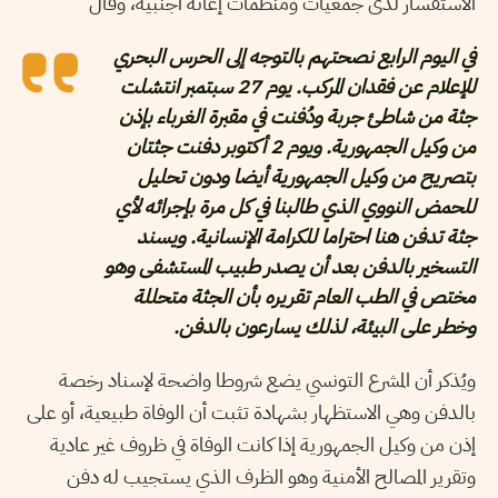
الاستفسار لدى جمعيات ومنظمات إغاثة أجنبية، وقال
في اليوم الرابع نصحتهم بالتوجه إلى الحرس البحري
للإعلام عن فقدان المركب. يوم 27 سبتمبر انتشلت
جثة من شاطئ جربة ودُفنت في مقبرة الغرباء بإذن
من وكيل الجمهورية. ويوم 2 أكتوبر دفنت جثتان
بتصريح من وكيل الجمهورية أيضا ودون تحليل
للحمض النووي الذي طالبنا في كل مرة بإجرائه لأي
جثة تدفن هنا احتراما للكرامة الإنسانية. ويسند
التسخير بالدفن بعد أن يصدر طبيب المستشفى وهو
مختص في الطب العام تقريره بأن الجثة متحللة
وخطر على البيئة، لذلك يسارعون بالدفن.
ويُذكر أن المشرع التونسي يضع شروطا واضحة لإسناد رخصة
بالدفن وهي الاستظهار بشهادة تثبت أن الوفاة طبيعية، أو على
إذن من وكيل الجمهورية إذا كانت الوفاة في ظروف غير عادية
وتقرير المصالح الأمنية وهو الظرف الذي يستجيب له دفن