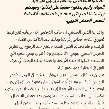
الضحايا اعتقدت أن أبناءهم لا يزالون على قيد
الحياة، وأنهم يملكون حججا على إمكانية وجودهم
في ليبيا، لذلك لم يكن هناك في ذلك الظرف أية حاجة
لفحص الحمض النووي.
وأكد عز الدين الخليفي أن حاكم التحقيق أذن بإعادة فتح أربعة
قبور في مقبرة حدائق إفريقيا وذلك بعد التأكد من فقدان
المركب، وجاء تحديد القبور المعنية بالفتح بعد الرجوع إلى تقارير
الحرس البحري ليومي 27 سبتمبر و6 أكتوبر، وهي الفترة التي
انتشلت خلالها الجثث الأربعة، واحتفظ بتلك الجثث في غرفة
الموتى في انتظار تحديد هوياتها.
من جهته، قال شمس الدين مرزوق، الناشط في الهلال الأحمر
التونسي فرع الجنوب وأحد المشرفين على مقبرة حدائق إفريقيا،
لموقع نواة إن الجثث الأربعة التي دفنت كانت لضحايا من الذكور،
مضيفا أن العائلات استنجدت به يومين بعد فقدان الاتصال
بالمركب، الذي خرج انطلاقا من سواحل جرجيس، من أجل