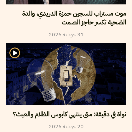
موت مستراب للسجين حمزة الدريدي، والدة
الضحية تكسر حاجز الصمت
31
جويلية
2026
نواة في دقيقة: متى ينتهي كابوس الظلام والعبث؟
20
جويلية
2026