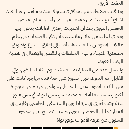
الجثث الأربع.
وتناقلت صفحات على موقع فايسبوك منذ يوم أمس خبرا يفيد
إخراج أربع جثث من مقبرة الغرباء من أجل القيام بفحص
الحمض النووي بعد أن اشتبهت إحدى العائلات بدفن ابنها
وتعرفها عليه من خلال ملابسه. وأثار دفن الضحايا دون علم
عائلات المفقودين حالة احتقان أدت إلى إغلاق الشارع وتطويق
معتمدية المدينة، واتهام السلطات بالتقصير والإهمال في قضية
المركب المفقود.
وانتشل عدد من البحارة ثمانية جثث يوم الثلاثاء الماضي، وفي
المقابل، تم التعرف قبل أسبوع على جثة فتاة مهاجرة كانت على
متن المركب المفقود لفظها البحرعلى سواحل جزيرة جربة يوم 5
أكتوبر، حسب ما أفاد به معتمد جرجيس لنواة، في حين تقبع
ستة جثث أخرى في غرفة الموتى بالمستشفى الجامعي بقابس في
انتظار تحليل الحمض النووي حسب تصريح على محجوب
المسؤول عن غرفة الأموات لموقع نواة.