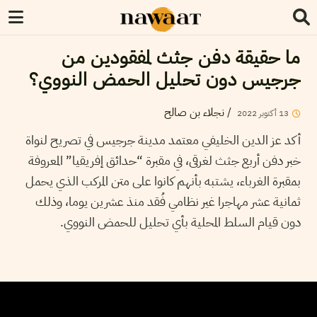
ما حقيقة دفن جثث لمفقودين من
جرجيس دون تحليل الحمض النووي؟
/
نجلاء بن صالح
13
أكتوبر
2022
أكد عز الدين الخليفي معتمد مدينة جرجيس في تصريح لنواة
خبر دفن أربع جثث لغرقى، في مقبرة “حدائق إفريقيا” المعروفة
بمقبرة الغرباء، يشتبه بأنهم كانوا على متن المركب الذي يحمل
ثمانية عشر مهاجرا غير نظامي فُقد منذ عشرين يوما، وذلك
دون قيام السلط المحلية بأي تحليل للحمض النووي.