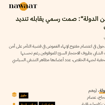
ن الدولة“: صمت رسمي يقابله تنديد
نه الدخول في اعتصام مفتوح لإنهاء الغموض في قضية التآمر على أمن
 الشابي بظروف الاحتجاز السيئ للموقوفين رغم تحسنها
حفية لجبهة الخلاص، عدد أعضاءها مظاهر التشفي السياسي
ولة
، (وهم
حقوق
الحاج، عصام
بيت كاميرا مراقبة
عصام الشابي
عز الدين الحزقي