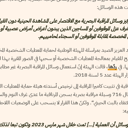
ت هذه الوسائل:
ز وسائل المراقبة البصرية مع الاقتصار على المشاهدة الحينية دون القي
غرف عزل الموقوفين أو المساجين الذين يبدون أعراض أمراض عصبية أو
لمخصصة لمقابلة الموقوفين أو السجناء لمحامييهم.
م عبد العزيز الصيد بمراسلة للهيئة الوطنية لحماية المعطيات الشخصية المخو
ح للقيام بمعالجة المعطيات الشخصية أو سحبها في الصور المقررة بهذا
ها. في
ردّها
، قالت الهيئة إنّ استعمال وسائل المراقبة البصرية غير مطا
عدد 5 لسنة 2018.
2016، يتعلّق بـ ”استعمال 716 وسيلة مراقبة بصرية بسجن المرناقية ما عدى غرف الن
فاء بالبث الحيني“. ولكنّ هذا القرار لا ينسحب على الوضعيات اللاحق
ه:
يتضح من ظروف تركيز الوسائل أن العملية […] تمت خلال شهر مارس 2023 وت