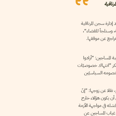
كان على سجن المرناقية
إدارة سجن المرناقية
ة، وسنلجأ للقضاء“،
راجع عن موقفها.
ة المساجين: ”أرادوا
تنكر ”انتهاك خصوصيّات
خصومه السياسيّين
نقلا عن زوجها: ”إنّ
أن يكون هؤلاء خارج
شله في مواجهة الأزمة
غياب المساجين عن