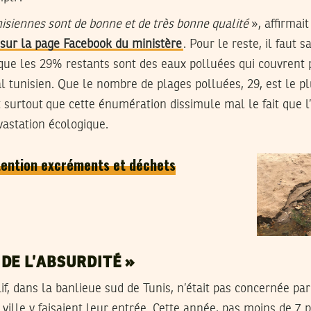
isiennes sont de bonne et de très bonne qualité
», affirmai
ur la page Facebook du ministère
. Pour le reste, il faut s
 que les 29% restants sont des eaux polluées qui couvrent 
al tunisien. Que le nombre de plages polluées, 29, est le pl
 surtout que cette énumération dissimule mal le fait que l
vastation écologique.
ttention excréments et déchets
DE L’ABSURDITÉ »
 dans la banlieue sud de Tunis, n’était pas concernée par 
 ville y faisaient leur entrée. Cette année, pas moins de 7 