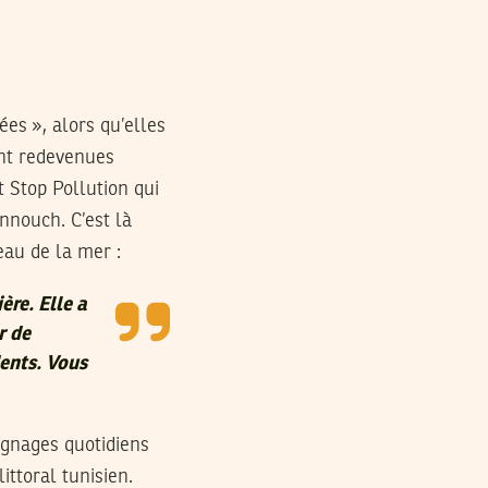
ées », alors qu’elles
ont redevenues
Stop Pollution qui
nnouch. C’est là
eau de la mer :
ère. Elle a
r de
dents. Vous
oignages quotidiens
ittoral tunisien.