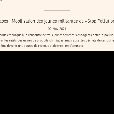
abes : Mobilisation des jeunes militantes de «Stop Pollutio
– 02 Nov 2021 –
ous embarque à la rencontre de trois jeunes femmes s’engagent contre la polluti
par les rejets des usines de produits chimiques, mais aussi les déchets de ces usine
 même devenir une source de revenus et de création d’emplois.