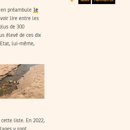
Gabes
Hammam-Lif
t en préambule
le
avoir lire entre les
plus de 300
us élevé de ces dix
’Etat, lui-même,
cette liste. En 2022,
plages y sont