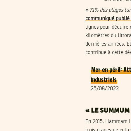
«
71% des plages tun
communiqué publié s
lignes pour déduire
kilomètres du littor
dernières années. Et
contribue à cette dé
Mer en péril: A
industriels
25/08/2022
« LE SUMMUM 
En 2015, Hammam Lif,
trois plages de cette