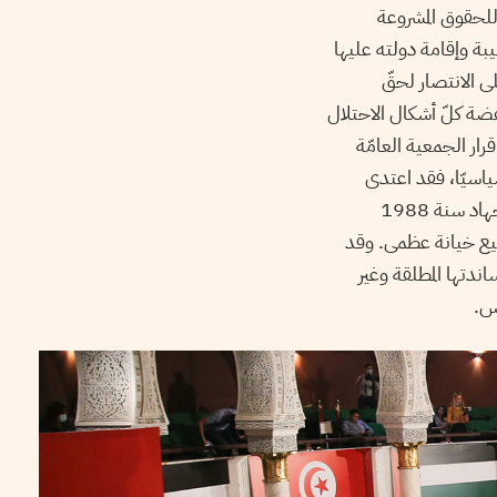
للحقوق المشروعة
بة وإقامة دولته عليها
 الانتصار لحقّ
هضة كلّ أشكال الاحتلال
ار الجمعية العامّة
ة. أمّا سياسيّا، فقد اعتدى
الكيان الصهيوني على الأراضي التونسية كذا مرة، عدوان حمام الشط سنة 1985، واغتيال أبو جهاد سنة 1988
بأنّ التطبيع خيانة عظمى. وقد
اندتها المطلقة وغير
س.