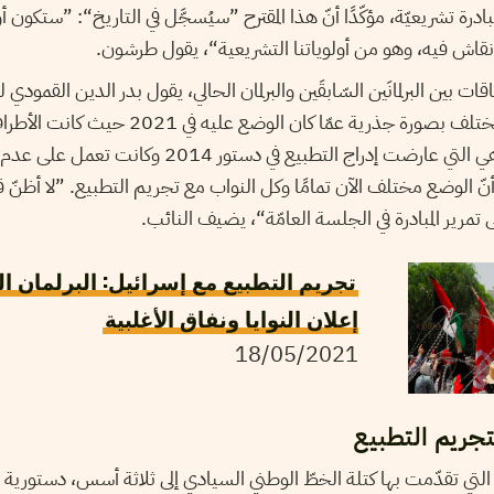
رة تشريعيّة، مؤكّدًا أنّ هذا المقترح ”سيُسجَّل في التاريخ“: ”ستكون أ
ا نقاش فيه، وهو من أولوياتنا التشريعية“، يقول طرشون.
ين البرلمانَين السّابقَين والبرلمان الحالي، يقول بدر الدين القمودي لن
المجلس والسياق العام يختلف بصورة جذرية عمّا كان ا
الوقت ضد هذا المسار وهي التي عارضت إدراج التطبيع في دستور 
 أنّ الوضع مختلف الآن تمامًا وكل النواب مع تجريم التطبيع. ”لا أظنّ
 تمرير المبادرة في الجلسة العامّة“، يضيف النائب.
تجريم التطبيع مع إسرائيل: البرلمان ا
إعلان النوايا ونفاق الأغلبية
18/05/2021
تجريم التطبيع
ة التي تقدّمت بها كتلة الخطّ الوطني السيادي إلى ثلاثة أسس، دستوري