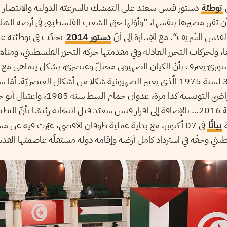
ّ
توطئة
دستور قيس سعيّد على التمسّك بالشرعيّة الدولية والانتصار 
ن تقرر مصيرها بنفسها، ”وأوّلها حق الشعب الفلسطيني في أرضه السّلي
قدس الشّريف“. مع الإشارة إلى أنّ
دستور 2014
تحدّث في توطئته على
 ولحركات التحرر العادلة وفي مقدمتها حركة التحرّر الفلسطيني، ومنا
ريّ يعترف بأنّ الكيان الصهيوني محتلّ وعنصريّ، بشكل يتماهى مع قر
للأمم المتّحدة عدد 3379 لسنة 1975 الّذي يعتبر الصهيونية شكلا من أشكال العنصريّ
والمهندس محمّد الزواري سنة 2016… بالإضافة إلى اقرار قيس سعيّد قبل انتخابه رئيسًا 
ة
بيانًا
في 07 أكتوبر، مع بداية عملية طوفان الأقصى، عبّرت فيه عن مس
ني وحقّه في استرداد كامل أرضه وإقامة دولة مستقلّة عاصمتها القد