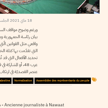
18 ماي 2021 الجلسة العامة بالبرلمان التونسي تعدل جدول أعمالها تضامنا مع القضية الفلسطينية – مجلس نواب الشعب
ورغم وضوح مواقف السلط
بيان رئاسة الجمهورية وب
واقعي مثل القوانين الّتي
التي تقدّمت بها كتلة ال
تحديد الأفعال التي قد تُع
عرب 48، أو المشا
عنصر القصديّة في ارتكاب 
alestine
Normalisation
Assemblée des représentants du peuple
Ancienne journaliste à Nawaat - صحفية سابقة بموقع نواة