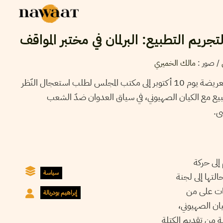
جريم التطبيع: البرلمان في مختبر المواقف
ي
/
صور
:
مالك الخميري
توجّه قرابة مائة نائب في البرلمان بعريضة يوم 10 أكتوبر إلى مكتب المجلس لطلب استعجال النّظر
لتطبيع مع الكيان الصهيوني، في سياق العدوان ضدّ الشعب
ى.
ملهم إلى حركة
سياسة
لتها إلى لجنة
 عقوبات على من
إبراهيم بودربالة
كيان الصهيوني،
ى من اقتراح كتلة الجبهة الشعبية في برلمان 2014-2019، والثانية من تقديم الكتلة