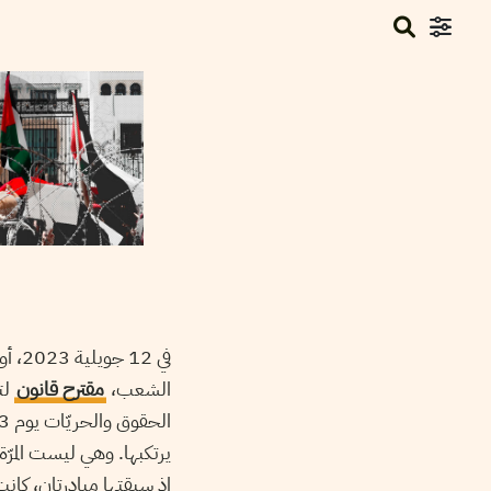
في 12 جويلية 2023، أودعت كتلة
الشعب،
مقترح قانون
لت
يرتكبها. وهي ليست المرّة 