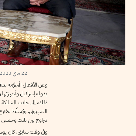
22 ماي 2023 إبراهيم بودربالة رئيس البرلمان يلتقي السفير الفلسطيني هائل الفاهوم – مجلس نواب الشعب
وعن الأفعال المُجرَّمة بم
بدولة إسرائيل وأجهزتها و
ذلك، إلى جانب المشاركة ف
الصهيوني. ويُسلّط مقترح
تتراوح بين ثلاث وخمس سن
وفي وقت سابق، كان يوس