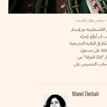
الفلسطينية عبر إصدار
 أن تُتوَّج بإجراء
ر في المبادرة التشريعية
افيّة على مستوى
طار ”فكّ العزلة“ عن
 إلى جانب التنصيص على
Manel Derbali