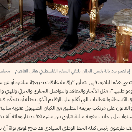
قتضى هذه المبادرة، فهي تتعلّق ”بإقامة علاقات طبيعيّة مباشرة أو غير مب
مواطنيها“، مثل الاتّجار والتعاقد والتواصل التجاري والحرفي والمهني وال
ي الأنشطة والفعاليات التي تُقام على الإقليم الّذي تحتلّه أو تتحكّم ف
 القانون على مرتكب جريمة التطبيع مع الكيان الصهيوني عقوبة سالبة ل
وات، إلى جانب عقوبة مالية تتراوح بين عشرة آلاف دينار ومائة ألف دي
ف طرشون رئيس كتلة الخط الوطني السيادي قد صرّح لموقع نواة أنّ 