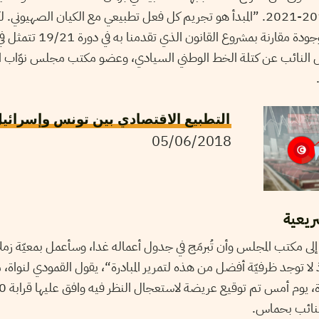
الديمقراطية في برلمان 2019-2021. ”المبدأ هو تجريم كل فعل تطبيعي مع الكيان ال
المضمون فإنّ الإضافة الموجودة م
ل النائب عن كتلة الخط الوطني السيادي، وعضو مكتب مجلس نوّاب ا
التطبيع الاقتصادي بين تونس وإسرائيل:
05/06/2018
ريعية
لى مكتب المجلس وأن تُبرمَج في جدول أعماله غدا، وسأعمل بمعيّة زم
 لا توجد ظرفيّة أفضل من هذه لتمرير المبادرة“، يقول القمودي لنواة، مضي
النائب بحماس.