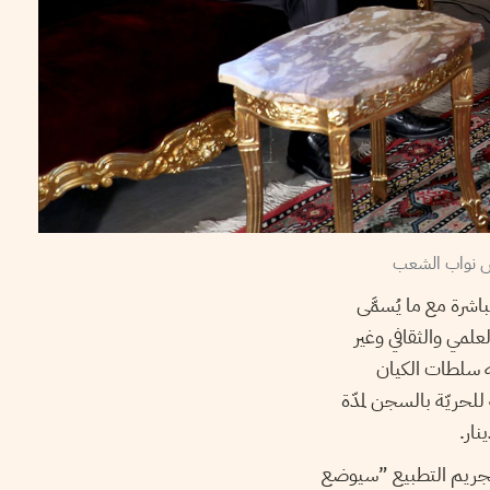
اشرة مع ما يُسمَّى
علمي والثقافي وغير
يه سلطات الكيان
لحريّة بالسجن لمدّة
نار.
تجريم التطبيع ”سيوضع