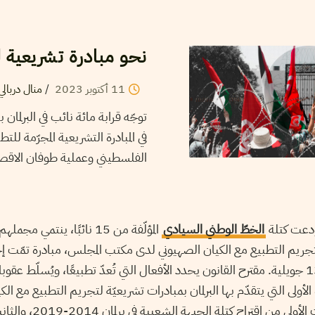
نحو مبادرة تشريعية لت
11
أكتوبر
2023
/
منال دربال
في المبادرة التشريعية المجرّمة ل
الفلسطيني وعملية طوفان الاقص
الخطّ الوطني السيادي
المؤلّفة من 15 نائبًا، ينتمي مج
جريم التطبيع مع الكيان الصهيوني لدى مكتب المجلس، مبادرة تمّت إحا
الحقوق والحريّات يوم 13 جويلية. مقترح القانون يحدد الأفعال التي تُعدّ تطبيعًا، ويُسلّط
الأولى التي يتقدّم بها البرلمان بمبادرات تشريعيّة لتجريم التطبيع مع ال
إذ سبقتها مبادرتان، كانت الأول