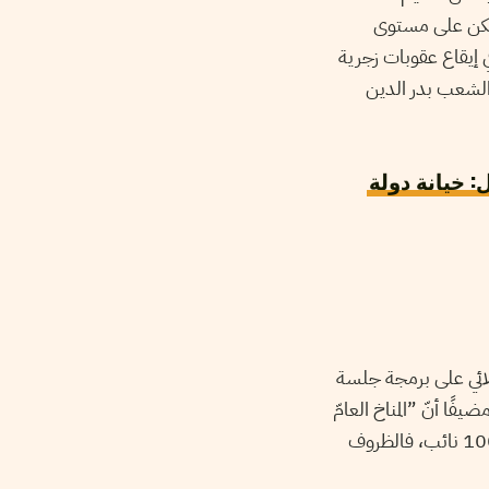
صهيوني. لكن على مستوى
قارنة بمشروع القانون الذي تقدمنا به في دورة 19/21 تتمثل في إيقاع عقوبات زجرية
لشعب بدر الدين
 خيانة دولة
لائي على برمجة جلسة
فًا أنّ ”المناخ العامّ
يسمح بتمرير هذه المبادرة، يوم أمس تم توقيع عريضة لاستعجال النظر فيه وافق عليها قرابة 100 نائب، فالظروف