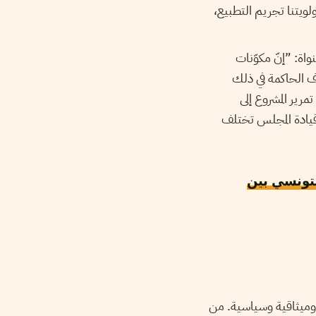
ولويتنا تجريم التطبيع،
واة: ”إنّ مكوّنات
لوضع عليه في 2021 حيث كانت الأطراف الحاكمة في ذلك
2014 وكانت تعمل على عدم تمرير المشروع إلى
 قيادة المجلس تختلف
لتونسي بين
ة وميثاقية وسياسية. من