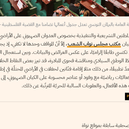
تين التشريعية والتنفيذية بخصوص العدوان الصهيوني على الأراضي 
يان
مكتب مجلس نواب الشعب
، إلاّ أنّ المواقف وحدها لا تكفي، إذ يجب
 تكتسي طابعًا إلزاميّا، على عكس العرائض والبيانات. وبين استعجال النّظ
خطّ الوطني السيادي ومناقشة فحوى المبادرة، قد تبرز بعض النقاط الخل
دّ تطبيعًا، من ذلك مثلا إقامة فنّانين لحفلات في الأراضي المحتلّة في إ
ركة في فعاليّات رياضيّة مع وفود أو عناصر محسوبة على الكيان الصهيوني،
هذه الأفعال، والعقوبات السالبة للحريّة المترتّبة عن ذلك.
P