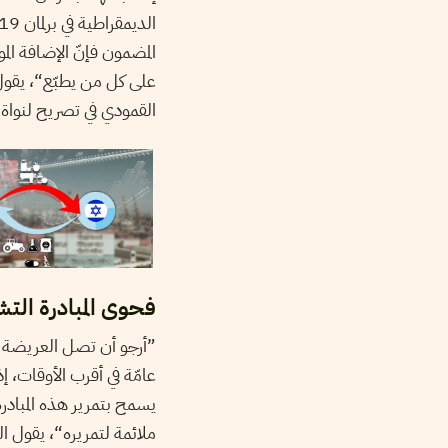
على كل من يطبّع“، يقو
القمودي في تصريح لنواة.
فحوى المبادرة التش
”أرجو أن تصل العريضة إ
عامّة في أقرب الأوقات، إذ
ملائمة لتمريره“، يقول 