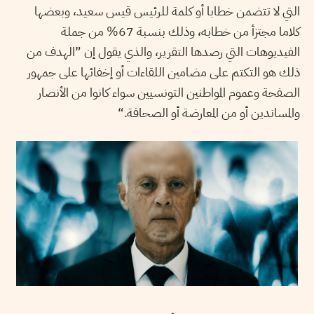
التي لا تتضمن خطابا أو كلمة للرئيس قيس سعيد، وبعضها
كلاما مجتزأ من خطابه، وذلك بنسبة 67% من جملة
الفيديوهات التي رصدها التقرير، والذي يقول إن ”الهدف من
ذلك هو التكتم على مضامين اللقاءات أو إخفائها على جمهور
الصفحة وعموم المواطنين التونسيين سواء كانوا من الأنصار
والمساندين أو من المعارضة أو الصحافة.“