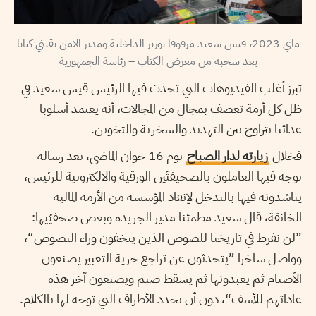
ماي 2023، قيس سعيد مرفوقا بوزير الداخلية ومدير الامن يقتني كتابا
بعد سحبه من معرض الكتاب – رئاسة الجمهورية
تبرز أغلب الفيديوهات التي تحدث فيها الرئيس قيس سعيد في
ظل كل أزمة تعصف بمجال من المجالات، أنه يعتمد أسلوبا
عدائيا يتراوح بين التهديد والسخرية والتخوين.
فخلال
زيارته لدار الصباح
يوم 16 جوان الماضي، بعد رسالة
توجه فيها العاملون بالصحيفتَين الورقية والالكترونية للرئيس،
يناشدونه فيها بالتدخل لإنقاذ المؤسسة من الأزمة المالية
الخانقة، قال سعيد مطمئنا مدير الجريدة وبعض صحفيّيها:
”لن نفرط في تاريخنا للصوص الذين يتخفون وراء النصوص“،
وواصل ساخرا ”يتحدثون عن تراجع حرية التعبير يصنعون
الأصنام ثم يعبدونها ثم يسقط صنم ويصنعون آخر هذه
عاداتهم للأسف“، دون أن يحدد الأطراف التي توجه لها بالكلام.