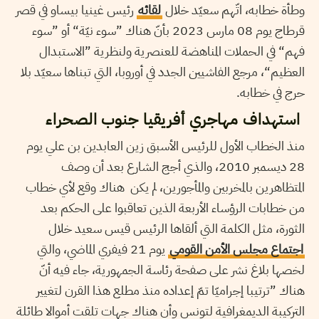
وطأة خطابه، اتّهم سعيّد خلال
لقائه
رئيس غينيا بيساو في قصر
قرطاج يوم 08 مارس 2023 بأنّ هناك ”سوء نيّة“ أو ”سوء
فهم“ في الحملات المناهضة للعنصرية ولنظرية ”الاستبدال
العظيم“، مرجع الفاشيين الجدد في أوروبا، التي تبناها سعيّد بلا
حرج في خطابه.
استهداف مهاجري أفريقيا جنوب الصحراء
منذ الخطاب الأول للرئيس الأسبق زين العابدين بن علي يوم
28 ديسمبر 2010، والذي أجج الشارع بعد أن وصف
المتظاهرين بالمخربين والمأجورين، لم يكن هناك وقع لأي خطاب
من خطابات الرؤساء الأربعة الذين تعاقبوا على الحكم بعد
الثورة، مثل الكلمة التي ألقاها الرئيس قيس سعيد خلال
اجتماع مجلس الأمن القومي
يوم 21 فيفري الماضي، والتي
لخصها بلاغ نشر على صفحة رئاسة الجمهورية، جاء فيه أنّ
هناك ”ترتيبا إجراميّا تمّ إعداده منذ مطلع هذا القرن لتغيير
التركيبة الديمغرافية لتونس وأن هناك جهات تلقت أموالا طائلة