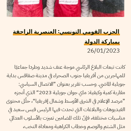
الحزب القومي التونسي: العنصرية الزاحفة
بمباركة الدولة
26/01/2023
كانت تبعات البلاغ الرئاسي موجة عنف شديد وطردا جماعيّا
للمهاجرين من أفريقيا جنوب الصحراء في مدينة صفاقس بداية
جويلية الماضي. وحسب تقرير بعنوان ”الاتصال السياسي:
مقاربة كمية وكيفية: ماي جوان جويلية 2023“ الذي أنجزه
”مرصد الإعلام في الشرق الأوسط وشمال إفريقيا“، حلّل محتوى
الفيديوهات والبلاغات التي تحدث فيها الرئيس قيس سعيد في
مناسبات مختلفة، فإنّ تلك المضامين تميزت بالأسلوب العدائي
مثل الشتم والوصم وخطاب الكراهية ومعاداة النخب،