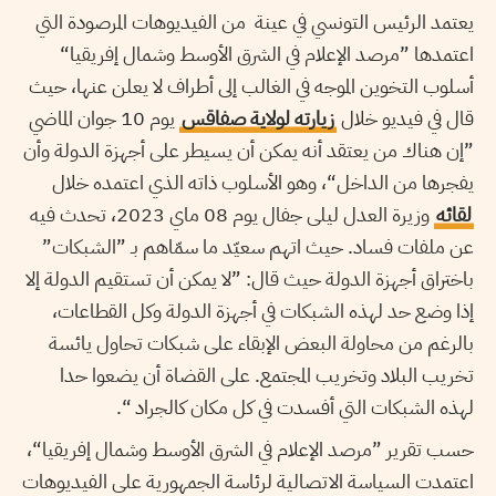
يعتمد الرئيس التونسي في عينة من الفيديوهات المرصودة التي
اعتمدها ”مرصد الإعلام في الشرق الأوسط وشمال إفريقيا“
أسلوب التخوين الموجه في الغالب إلى أطراف لا يعلن عنها، حيث
قال في فيديو خلال
زيارته لولاية صفاقس
يوم 10 جوان الماضي
”إن هناك من يعتقد أنه يمكن أن يسيطر على أجهزة الدولة وأن
يفجرها من الداخل“، وهو الأسلوب ذاته الذي اعتمده خلال
لقائه
وزيرة العدل ليلى جفال يوم 08 ماي 2023، تحدث فيه
عن ملفات فساد. حيث اتهم سعيّد ما سمّاهم بـ ”الشبكات”
باختراق أجهزة الدولة حيث قال: ”لا يمكن أن تستقيم الدولة إلا
إذا وضع حد لهذه الشبكات في أجهزة الدولة وكل القطاعات،
بالرغم من محاولة البعض الإبقاء على شبكات تحاول يائسة
تخريب البلاد وتخريب المجتمع. على القضاة أن يضعوا حدا
لهذه الشبكات التي أفسدت في كل مكان كالجراد “.
حسب تقرير ”مرصد الإعلام في الشرق الأوسط وشمال إفريقيا“،
اعتمدت السياسة الاتصالية لرئاسة الجمهورية على الفيديوهات