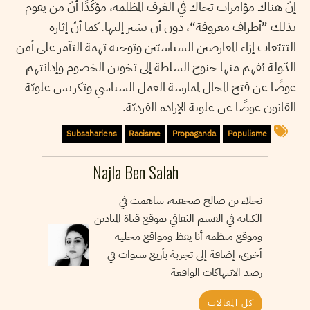
إنّ هناك مؤامرات تحاك في الغرف المظلمة، مؤكّدًا أنّ من يقوم
بذلك ”أطراف معروفة“، دون أن يشير إليها. كما أنّ إثارة
التتبّعات إزاء المعارضين السياسيّين وتوجيه تهمة التآمر على أمن
الدّولة يُفهم منها جنوح السلطة إلى تخوين الخصوم وإدانتهم
عوضًا عن فتح المجال لممارسة العمل السياسي وتكريس علويّة
القانون عوضًا عن علوية الإرادة الفرديّة.
Subsahariens
Racisme
Propaganda
Populisme
Najla Ben Salah
نجلاء بن صالح صحفية، ساهمت في
الكتابة في القسم الثقافي بموقع قناة الميادين
وموقع منظمة أنا يقظ ومواقع محلية
أخرى، إضافة إلى تجربة بأربع سنوات في
رصد الانتهاكات الواقعة
كل المقالات