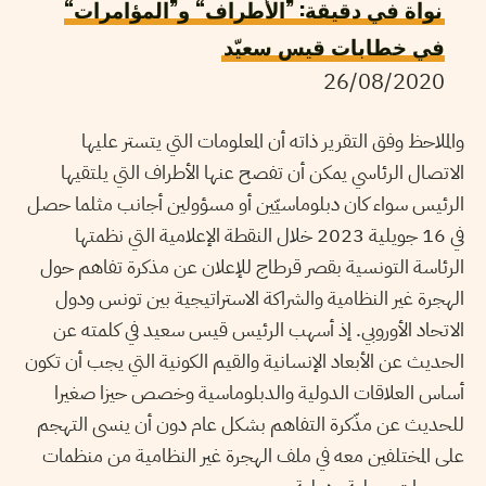
نواة في دقيقة: ”الأطراف“ و”المؤامرات“
في خطابات قيس سعيّد
26/08/2020
والملاحظ وفق التقرير ذاته أن المعلومات التي يتستر عليها
الاتصال الرئاسي يمكن أن تفصح عنها الأطراف التي يلتقيها
الرئيس سواء كان دبلوماسيّين أو مسؤولين أجانب مثلما حصل
في 16 جويلية 2023 خلال النقطة الإعلامية التي نظمتها
الرئاسة التونسية بقصر قرطاج للإعلان عن مذكرة تفاهم حول
الهجرة غير النظامية والشراكة الاستراتيجية بين تونس ودول
الاتحاد الأوروبي. إذ أسهب الرئيس قيس سعيد في كلمته عن
الحديث عن الأبعاد الإنسانية والقيم الكونية التي يجب أن تكون
أساس العلاقات الدولية والدبلوماسية وخصص حيزا صغيرا
للحديث عن مذّكرة التفاهم بشكل عام دون أن ينسى التهجم
على المختلفين معه في ملف الهجرة غير النظامية من منظمات