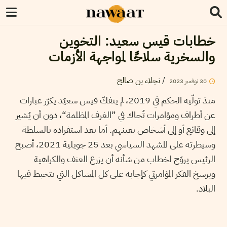
خطابات قيس سعيد: التخوين
والسخرية سلاحًا لمواجهة الأزمات
/
نجلاء بن صالح
30
نوفمبر
2023
منذ تولّيه الحكم في 2019، لم ينفكّ قيس سعيّد يكرّر عبارات
عن أطراف ومؤامرات تُحاك في ”الغرف المظلمة“، دون أن يُشير
إلى وقائع أو إلى أشخاص بعينهم. أما بعد استفراده بالسلطة
وسيطرته على المشهد السياسي بعد 25 جويلية 2021، أصبح
الرئيس يروّج لخطاب من شأنه أن يزرع العنف والكراهية
ويرسخ الفكر المؤامرتي كإجابة على كل المشاكل التي تتخبط فيها
البلاد.