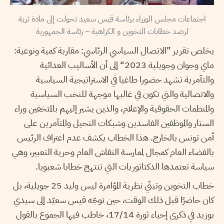
اجتماعات مجلس الوزراء برئاسة قيس سعيد تحولت إلى مادة ثرية
لرصد خطابات التخوين و الكراهية – رئاسة الجمهورية
يخلص تقرير ”الاتصال السياسي الرئاسي: مقاربة كمية ونوعية:
ماي وجوان وجويلية 2023“ إلى أن الأساليب العدائية
والتآمرية تشهد حضورا طاغيا في الاستراتيجية السياسية
والاتصالية والتي تكون في غالبها موجهة للنخب السياسية
والمنظمات الحقوقية والإعلام، والذين يشير إليهم بالمتخفين وراء
الستار والموظفين الفاسدين وشبكات التحيل والمتآمرين على
أمن تونس بالخارج. هذا الخطاب يكشف عدم اعتراف الرئيس
بالفضاء العام كمجال لممارسة النقاش العام وحرية التعبير، وهي
سياسة تعتمدها الدكتاتوريات التي تنتهج خطابا شعبويا.
خطاب التخوين وتبنّي نظرية المؤامرة ليس وليد 25 جويلية، بل
كان حاضرًا قبل ذلك الوقت، حين توجّه قيس سعيّد إلى سيدي
بوزيد في ذكرى إحياء ثورة 17/14، خاطب فيها الجموع بالقول