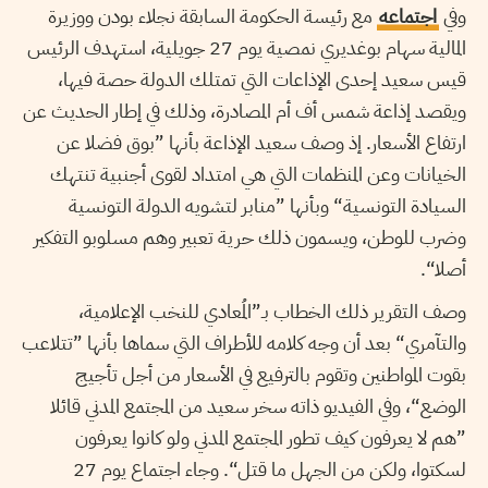
وفي
اجتماعه
مع رئيسة الحكومة السابقة نجلاء بودن ووزيرة
المالية سهام بوغديري نمصية يوم 27 جويلية، استهدف الرئيس
قيس سعيد إحدى الإذاعات التي تمتلك الدولة حصة فيها،
ويقصد إذاعة شمس أف أم المصادرة، وذلك في إطار الحديث عن
ارتفاع الأسعار. إذ وصف سعيد الإذاعة بأنها ”بوق فضلا عن
الخيانات وعن المنظمات التي هي امتداد لقوى أجنبية تنتهك
السيادة التونسية“ وبأنها ”منابر لتشويه الدولة التونسية
وضرب للوطن، ويسمون ذلك حرية تعبير وهم مسلوبو التفكير
أصلا“.
وصف التقرير ذلك الخطاب بـ”المُعادي للنخب الإعلامية،
والتآمري“ بعد أن وجه كلامه للأطراف التي سماها بأنها ”تتلاعب
بقوت المواطنين وتقوم بالترفيع في الأسعار من أجل تأجيج
الوضع“، وفي الفيديو ذاته سخر سعيد من المجتمع المدني قائلا
”هم لا يعرفون كيف تطور المجتمع المدني ولو كانوا يعرفون
لسكتوا، ولكن من الجهل ما قتل“. وجاء اجتماع يوم 27