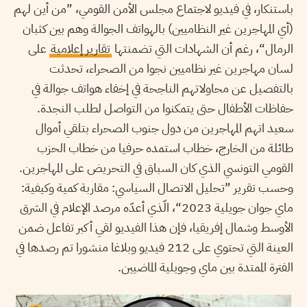
باستنكار، في فيديو لاجتماع مجلس الأمن القومي، ”من أين لهم
(أي المهاجرين غير النظاميين) بالهواتف الجوالة وهم بين كثبان
الرمال“، رغم أن الشهادات التي تضمنتها
تقارير إعلامية
على
لسان مهاجرين غير نظاميين نجوا من الصحراء، تحدثت
بالتفصيل عن محاولاتهم الناجحة في إخفاء هواتف جوالة في
حفاظات الأطفال حتى يتمكنوا من التواصل لطلب النجدة.
سعيد اتهم المهاجرين من دول جنوب الصحراء بتلقي أموال
طائلة من الخارج، خطاب استمده حرفيا من خطاب الحزب
القومي التونسي الذي كان السباق في التحريض على المهاجرين.
وحسب تقرير ”تحليل الاتصال السياسي: مقاربة كمية وكيفية:
ماي جوان جويلية 2023“، الّذي أعدّه مرصد الإعلام في الشرق
الأوسط وشمال إفريقيا، فإن هذا الفيديو لقي أكبر تفاعل ضمن
العينة التي تحتوي على 212 فيديو وبلاغا منشورا تم رصدها في
الفترة الممتدة بين ماي وجويلية الماضيين.