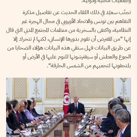
وجمعيات محلية ودولية.
تجنّب سعيّد في ذلك اللقاء الحديث عن تفاصيل مذكرة
التفاهم بين تونس والاتحاد الأوروبي في مجال الهجرة غير
النظامية، واكتفى بالسخرية من منظمات المجتمع المدني التي قال
إنها ”من المفترض أن تقوم بدورها الإنساني، لكنها لم تتحرك إلا
عن طريق البيانات فهل ستقي هذه البيانات هؤلاء الضحايا من
الجوع والعطش أو سيفترشونها للنوم عليها في الأرض أو
يلتحفونها لتحميهم من الشمس الحارقة“.