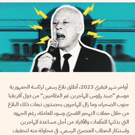
أواخر شهر فيفري 2023، أطلق بلاغ رسمي لرئاسة الجمهورية
موسم ”صيد رؤوس المهاجرين غير النظاميين“ من دول أفريقيا
جنوب الصحراء، وما زال المهاجرون يحصدون تبعات ذلك البلاغ
من خلال حملات التهجير القسري وسوء المعاملة، رغم الجهود
التي بذلتها المنظّمات والأفراد من أجل مساعدة المهاجرين
واستنكار الخطاب العنصري الرسمي. في محاولة منه لتخفيف