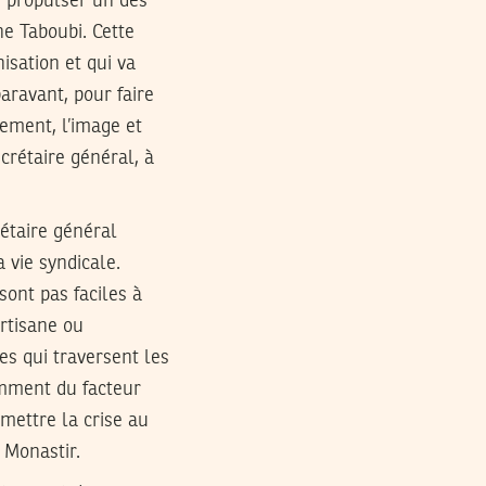
e propulser un des
ne Taboubi. Cette
nisation et qui va
paravant, pour faire
lement, l’image et
crétaire général, à
étaire général
 vie syndicale.
sont pas faciles à
rtisane ou
ues qui traversent les
tamment du facteur
umettre la crise au
 Monastir.