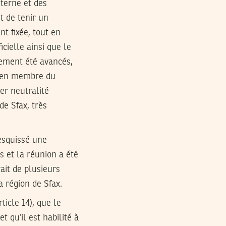
nterne et des
t de tenir un
t fixée, tout en
icielle ainsi que le
vement été avancés,
ncien membre du
ier neutralité
de Sfax, très
 esquissé une
us et la réunion a été
ait de plusieurs
a région de Sfax.
ticle 14), que le
 qu’il est habilité à