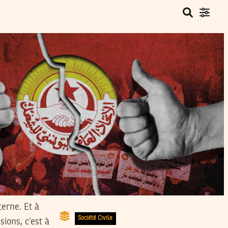
terne. Et à
Société Civile
sions, c’est à