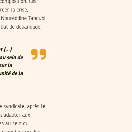
 composition. Ces
cer la crise,
à Noureddine Taboubi
début de débandade,
t (…)
au sein de
sur la
nité de la
e syndicale, après le
 s’adapter aux
es au sein du