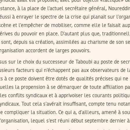
yndicat avait été proposée, avec pour objectif «tactique» d
tance, à la place de l’actuel secrétaire général, Noureddi
éussi à enrayer le spectre de la crise qui planait sur l’orga
a scène et l’empêcher de mobiliser, comme elle le faisait au
érives du pouvoir en place. D’autant plus que, traditionnel
e sont, depuis sa création, assimilées au charisme de son se
organisation accordent de larges pouvoirs.
sus sur le choix du successeur de Taboubi au poste de secr
lusieurs facteurs qui n’échappent pas aux observateurs de la
s à ce poste doivent être dotés de qualités précises qui ne 
elles la propension à se démarquer de toute affiliation pa
les conflits syndicaux et à apprivoiser les courants politiq
syndicaux. Tout cela s’avérait insuffisant, compte tenu no
de compliquer la situation. Ce qui a, d’ailleurs, amené à so
l’organisation, lequel s’est réuni début septembre dernier à