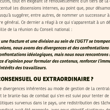
tifs, tout en exigeant le renouvellement d’un tiers de la
centué les dissensions internes, au point que, pour désamor
 jusqu’à suggérer, entre autres, de nommer un successeur 
re général. Ce dernier a réagi à ce qui s’apparentait à un 
ille de la réunion du Conseil national :
 une fracture et une division au sein de l’UGTT se trompen
nions, nous avons des divergences et des confrontations 
onfrontations idéologiques, mais nous nous rencontrons 
ce d’opinion pour formuler des contenus, renforcer l’immu
intérêts des travailleurs.
CONSENSUEL OU EXTRAORDINAIRE ?
de divergences inhérentes au mode de gestion de la central
out le branle-bas de combat qui s’en est suivi pour tenter de
tiques survenus dans le pays, une redistribution des tâch