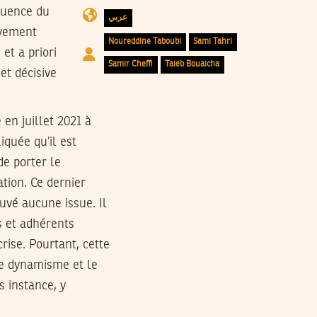
équence du
عربي
avement
Noureddine Taboubi
Sami Tahri
et a priori
Samir Cheffi
Taieb Bouaicha
et décisive
en juillet 2021 à
iquée qu’il est
de porter le
tion. Ce dernier
uvé aucune issue. Il
s et adhérents
crise. Pourtant, cette
 le dynamisme et le
s instance, y