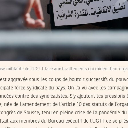
se militante de l’UGTT face aux tiraillements qui minent leur org
s’est aggravée sous les coups de boutoir successifs du pouvo
incipale force syndicale du pays. On l’a vu avec les campa
ncées contre des syndicalistes. S’y ajoutent les pression
le, née de l’amendement de l’article 10 des statuts de l’org
 congrès de Sousse, tenu en pleine crise de la pandémie du 
it aux membres du Bureau exécutif de l’UGTT de se prés