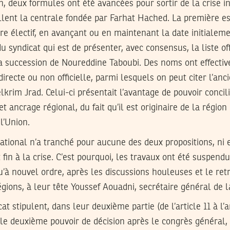
n, deux formules ont été avancées pour sortir de la crise i
illent la centrale fondée par Farhat Hached. La première es
re électif, en avançant ou en maintenant la date initialemen
du syndicat qui est de présenter, avec consensus, la liste off
a succession de Noureddine Taboubi. Des noms ont effecti
directe ou non officielle, parmi lesquels on peut citer l’a
lkrim Jrad. Celui-ci présentait l’avantage de pouvoir concil
et ancrage régional, du fait qu’il est originaire de la région 
l’Union.
 national n’a tranché pour aucune des deux propositions, ni
 fin à la crise. C’est pourquoi, les travaux ont été suspend
u’à nouvel ordre, après les discussions houleuses et le retr
gions, à leur tête Youssef Aouadni, secrétaire général de l
at stipulent, dans leur deuxième partie (de l’article 11 à l’ar
 le deuxième pouvoir de décision après le congrès général, et