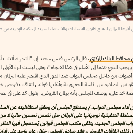
ي محافظ البنك المركزي
، قال الرئيس قيس سعيد إن ”التجربة أثبتت أنّ 
جب المضيّ قدما إلى الأمام في هذا الاتجاه“، وهي ليست المرة الأولى ا
 أصوات من داخل مجلس النواب ضد الدور الذي اقتصر عليه البرلمان م
قوانين الصادرة عن رئاسة الجمهورية وأغلبها قوانين اتفاقات قروض خ
 محمد علي، بوصف المجلس بأنه برلمان القروض. يقول محمد علي في تصري
 أداء مجلس النواب. لم يستطع المجلس أن يحقق استقلاليته عن السل
سلطة التنفيذية توجهاتها على البرلمان حتى تضمن تحسين حالها لا من 
ب المجلس الجديد، يتلقى مكتب المجلس قوانين يُستعجل فيها النظر