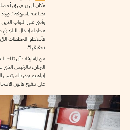
مكان لمن يرتمي في أحضا
بضاعته المسروقة“. وردّد
وأثنى على النواب الذين ص
محاولة إدخال البلاد في 
فأسقطوا المخططات التي ك
تحقيقها“.
من المفارقات أن تلك الن
البرلمان، فالرئيس الذي 
إبراهيم بودربالة رئيس ا
على تنقيح قانون الانتخاب