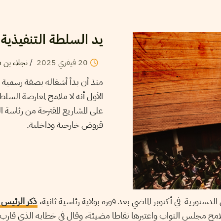
يد السلطة التنفيذية 
20
فيفري
2025
/
نجلاء بن 
منذ أن بدأ أشغاله بصفة رسمية قب
الأول أنه لا ملامح لمعارضة السلطة
على المشاريع المقترحة من رئاسة 
قروض خارجية وداخلية.
لدستورية في أكتوبر الماضي بعد فوزه بولاية رئاسية ثانية،
ح مجلس النواب واعتبرها نقاطا مضيئة، وقال في خطابه الذي قارب ا