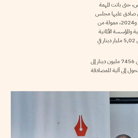
، حتى باتت المهمة
ض صادق عليها مجلس
النواب الحالي، بقيمة 810 مليون أورو أي ما يعادل 2683,85 مليون دينار بين العامين 2023 و2024، ممولة من
ة والمؤسسة الألمانية
للقروض، إضافة إلى جهات إفريقية وآسيوية وعربية بقيمة 1.581,195 مليار دولار أي ما يعادل 5,02 مليار دينار في
حسب قانون المالية لسنة 2025، تطورت قيمة الاقتراض الخارجي بين العام 2021 و2024 من 7456 مليون دينار إلى
 تحول إلى آلية للمصادقة