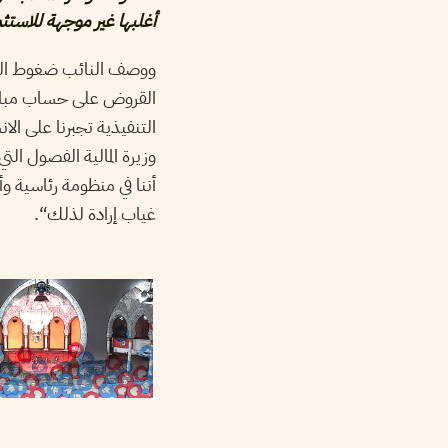
أغلبها غير موجهة للاستثم
ووصف النائب ضغوط السلط
القروض على حساب مبادر
التنفيذية تجبرنا على ا
وزيرة المالية الفصول الت
أننا في منظومة رئاسية 
غياب إرادة لذلك“.