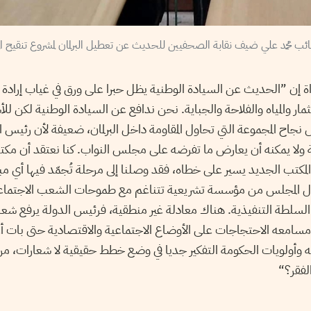
واة إن ”الحديث عن السيادة الوطنية يظل حبرا على ورق في غياب إرادة
مار والمياه والفلاحة والجباية. نحن ندافع عن السيادة الوطنية لكن للأ
ص نجاح المجموعة التي تحاول المقاومة داخل البرلمان، ضعيفة لأن رئيس الب
 ولا يمكنه أن يعارض ما تفرضه على مجلس النواب. كنا نعتقد أن مك
مكتب الجديد يسير على خطاه، فقد وصلنا إلى مرحلة تُجمّد فيها أي مب
ول المجلس من مؤسسة تشريعية تتناغم مع طموحات الشعب الاجتماعية
سلطة التنفيذية. هناك معادلة غير منطقية، فرئيس الدولة يرفع شع
ى مسامعه الاحتجاجات على الأوضاع الاجتماعية والاقتصادية حتى بات 
ته وأولويات الحكومة التفكير جديا في وضع خطط حقيقية لا شعارات، م
لفقر؟“