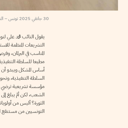
30 جانفي 2025 تونس – النائب محمد علي ضيف نقابة الصحفيين للحديث عن تعطيل البرلمان لمشروع تنقيح المرسوم 54 – نقابة الصحفيين
يقول النائب محمد علي لن
التشريعات المنظمة للاستث
المناسب في البرلمان، وفر
مطيعا للسلطة التنفيذية
أساس المشكل ويبدو أن ال
السلطة التنفيذية، وتح
مؤسسة تشريعية ترضي ال
الشعب، لكن ألم يبلغ إل
الثورة؟ أليس من أولويا
التونسيين من مستنقع ا