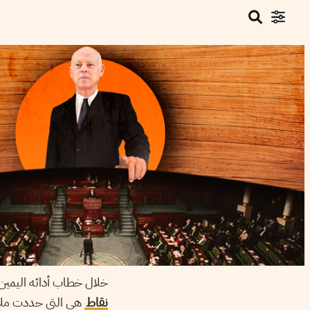
خلال خطاب أدائه اليمين ا
نقاط
هي التي حددت ملام