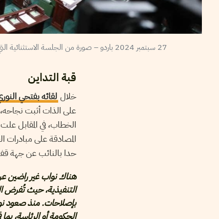
27 سبتمبر 2024 باردو – صورة من الجلسة الاستثنائية التي أقرها البرلمان لتنقيح قانون الانتخابات والاستفتاء لتجريد المحكمة الإدارية من صلاحيات النظر في الطعون الانتخابية – مجلس نواب الشعب
قبة التداين
خلال
لقائه بفتحي النور
على الذات أثبت نجاحه، وي
الخطاب، في المقابل علت
المصادقة على مبادرات ال
حدا بالنائب عن جهة قفصة
هناك نواب غير راضين عن
التنفيذية، حيث تُفرض ال
بإصلاحات. منذ صعود نوا