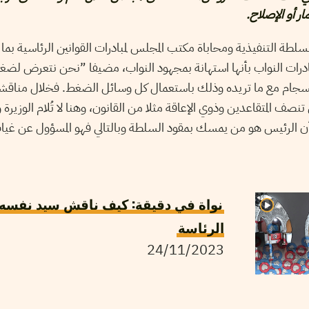
ار أو الإصلاح.
ة التنفيذية ومحاباة مكتب المجلس لمبادرات القوانين الرئاسية بما
ات النواب بأنها استهانة بمجهود النواب، مضيفا ”نحن نتعرض لضغ
لانسجام مع ما تريده وذلك باستعمال كل وسائل الضغط. فخلال مناقشة
ي تنصف المتقاعدين وذوي الإعاقة مثلا من القانون، وهنا لا تُلام الوزير
وأن الرئيس هو من يمسك بمقود السلطة وبالتالي فهو المسؤول عن غ
نواة في دقيقة: كيف ناقش سيد نفسه م
الرئاسة
24/11/2023