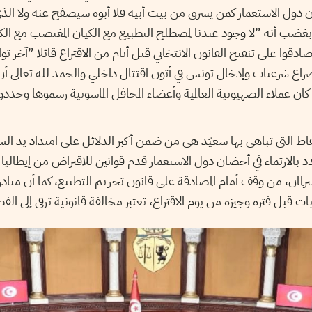
ن دول الاستعمار كمن يسرق من بيت أبيه فلا أبوه سيصفح عنه ولا الذ
 بغضب أنه ”لا وجود عندنا لمصطلح التطبيع مع الكيان المغتصب مع الكي
ادقوا على تنقيح القانون الانتخابي قبل أيام من الاقتراع قائلا ”آخر ت
صراع شرعيات وإدخال تونس في أتون اقتتال داخلي والحمد لله تعالى أن
ان عملاء الصهيونية العالمية وأعضاء المحافل الماسونية رسموها وحددو
قاط التي تباهى بها سعيّد هي من ضمن أكبر الدلائل على امتداد يد ال
ندد بالارتماء في أحضان دول الاستعمار قدم قوانين للاقتراض من إيطا
لبرلمان، من وقف أمام المصادقة على قانون تجريم التطبيع، كما أن مباد
ات قبل فترة وجيزة من يوم الاقتراع، تعتبر مخالفة قانونية ترقى إلى ال