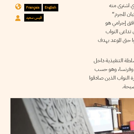
ي اشترى منه
Français
English
ان المجرم“
قيس سعيد
وافق إجرامي هو
 تداعى النواب
ا حتى الموعد بهدف
سلطة التنفيذية داخل
ليا وفرنسا، وهو حسب
رة النواب الذين صادقوا
فضيحة.