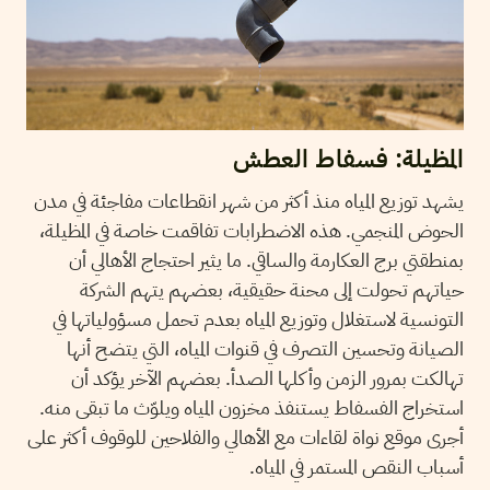
المظيلة: فسفاط العطش
يشهد توزيع المياه منذ أكثر من شهر انقطاعات مفاجئة في مدن
الحوض المنجمي. هذه الاضطرابات تفاقمت خاصة في المظيلة،
بمنطقتي برج العكارمة والساقي. ما يثير احتجاج الأهالي أن
حياتهم تحولت إلى محنة حقيقية، بعضهم يتهم الشركة
التونسية لاستغلال وتوزيع المياه بعدم تحمل مسؤولياتها في
الصيانة وتحسين التصرف في قنوات المياه، التي يتضح أنها
تهالكت بمرور الزمن وأكلها الصدأ. بعضهم الآخر يؤكد أن
استخراج الفسفاط يستنفذ مخزون المياه ويلوّث ما تبقى منه.
أجرى موقع نواة لقاءات مع الأهالي والفلاحين للوقوف أكثر على
أسباب النقص المستمر في المياه.