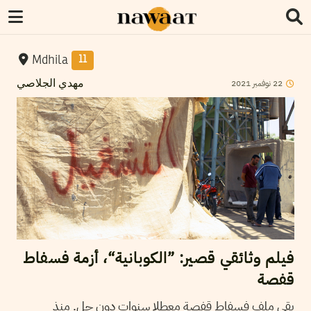
Mdhila
11
2021
نوفمبر
22
مهدي الجلاصي
فيلم وثائقي قصير: ”الكوبانية“، أزمة فسفاط
قفصة
بقي ملف فسفاط قفصة معطلا سنوات دون حل. منذ