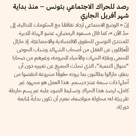
رصد للحراك الاجتماعي بتونس – منذ بداية
شهر أفريل الجاري
إنّ « الوضع الاجتماعي ازداد تفاقمًا مع الحكومات المتتالية، إلى
حدّ الآن »، كما قال مسعود الرمضاني، عضو الهيئة المديرة
للمنتدى التونسي للحقوق الاقتصادية والاجتماعيّة. إذ مازال
المُعطّلون عن العَمَل من أصحاب الشهائد وشباب الحوض
المنجمي وبقيّة الجهات والأحياء المحرومة، وغيرهم من ضحايا
“منوال التنمية”، الذي تحدّث الجميع عن تغييره دون أن
يتغيّر، مازالوا يطالبون بما يرونه حقوقًا مشروعة انتفضوا من
أجلها ذات سبعة عشرَ ديسمبر. هذا العمل هو مجهود غير
كامل، لرصد هذا الحراك وتسليط الضوء عليه عبر رسم خارطة
تقريبيّة له؛ محاولة متواضعة، نعتزم أن تكون بدايةً لمتابعة
دوريّة.