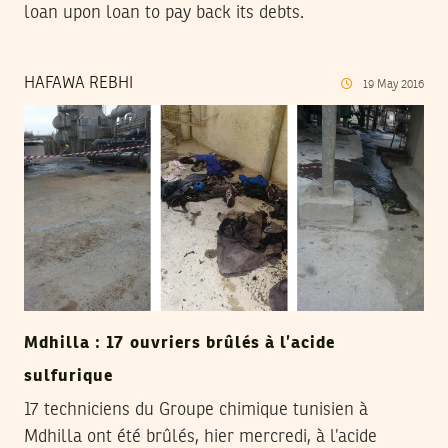
loan upon loan to pay back its debts.
HAFAWA REBHI
19
May
2016
Mdhilla : 17 ouvriers brûlés à l’acide
sulfurique
17 techniciens du Groupe chimique tunisien à
Mdhilla ont été brûlés, hier mercredi, à l’acide