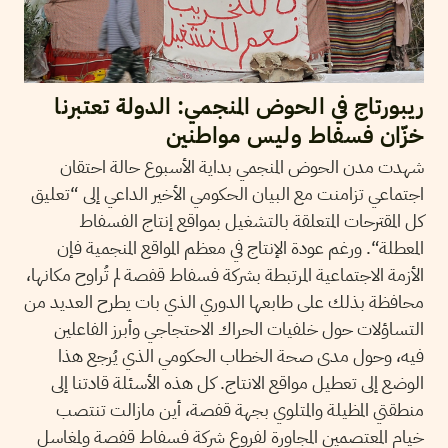
ريبورتاج في الحوض المنجمي: الدولة تعتبرنا
خزّان فسفاط وليس مواطنين
شهدت مدن الحوض المنجمي بداية الأسبوع حالة احتقان
اجتماعي تزامنت مع البيان الحكومي الأخير الداعي إلى “تعليق
كل المقترحات المتعلقة بالتشغيل بمواقع إنتاج الفسفاط
المعطلة“. ورغم عودة الإنتاج في معظم المواقع المنجمية فإن
الأزمة الاجتماعية المرتبطة بشركة فسفاط قفصة لم تُراوح مكانها،
محافظة بذلك على طابعها الدوري الذي بات يطرح العديد من
التساؤلات حول خلفيات الحراك الاحتجاجي وأبرز الفاعلين
فيه، وحول مدى صحة الخطاب الحكومي الذي يُرجع هذا
الوضع إلى تعطيل مواقع الانتاج. كل هذه الأسئلة قادتنا إلى
منطقتي المظيلة والمتلوي بجهة قفصة، أين مازالت تنتصب
خيام المعتصمين المجاورة لفروع شركة فسفاط قفصة ولمغاسل