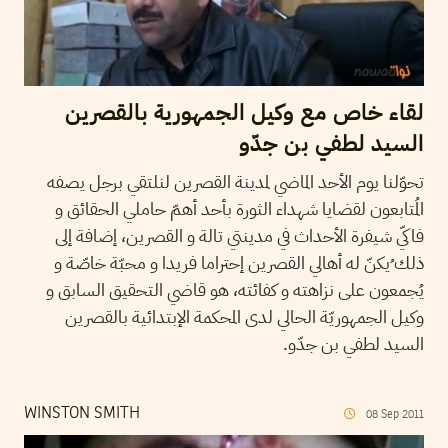
لقاء خاص مع وكيل الجمهورية بالقصرين
السيد لطفي بن جدّو
تحوّلنا يوم الأحد الماضي لمدينة القصرين لنلتقي برجل يصفه
المُتابعون لقضايا شهداء الثورة بأحد أهمّ حاملي الحقائق و
فاكّي شيفرة الأحداث في مدينتي تالة و القصرين، إضافة إلى
ذلك ُيكنّ له أهالي القصرين إحتراما فريدا و محبّة خاصّة و
يُجمعون على نزاهته و كفائته، هو قاضي التحقيق السابق و
وكيل الجمهوريّة الحالي لدى المحكمة الإبتدائية بالقصرين
السيد لطفي بن جدّو.
WINSTON SMITH
08
Sep
2011