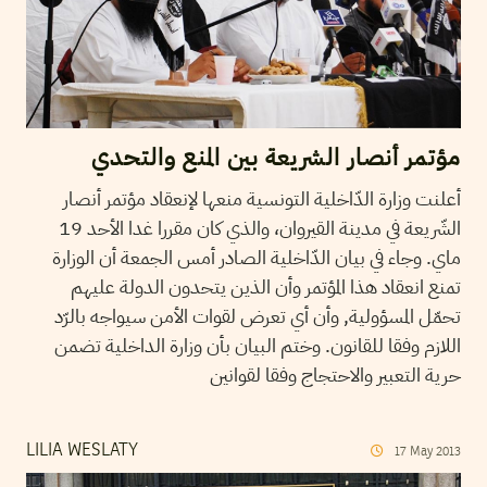
مؤتمر أنصار الشريعة بين المنع والتحدي
أعلنت وزارة الدّاخلية التونسية منعها لإنعقاد مؤتمر أنصار
الشّريعة في مدينة القيروان، والذي كان مقررا غدا الأحد 19
ماي. وجاء في بيان الدّاخلية الصادر أمس الجمعة أن الوزارة
تمنع انعقاد هذا المؤتمر وأن الذين يتحدون الدولة عليهم
تحمّل المسؤولية, وأن أي تعرض لقوات الأمن سيواجه بالرّد
اللازم وفقا للقانون. وختم البيان بأن وزارة الداخلية تضمن
حرية التعبير والاحتجاج وفقا لقوانين
LILIA WESLATY
17
May
2013