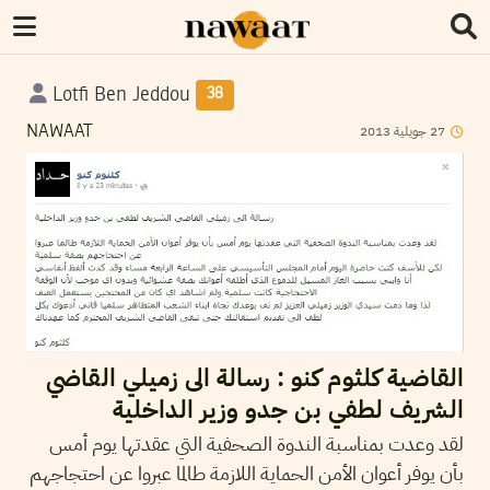
Lotfi Ben Jeddou
38
2013
جويلية
27
NAWAAT
القاضية كلثوم كنو : رسالة الى زميلي القاضي
الشريف لطفي بن جدو وزير الداخلية
لقد وعدت بمناسبة الندوة الصحفية التي عقدتها يوم أمس
بأن يوفر أعوان الأمن الحماية اللازمة طالما عبروا عن احتجاجهم