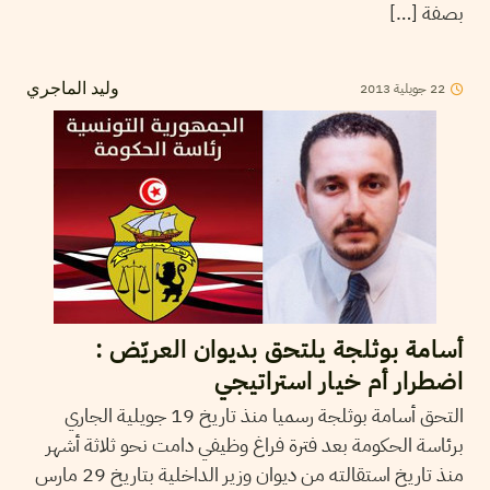
بصفة […]
2013
جويلية
22
وليد الماجري
أسامة بوثلجة يلتحق بديوان العريّض :
اضطرار أم خيار استراتيجي
التحق أسامة بوثلجة رسميا منذ تاريخ 19 جويلية الجاري
برئاسة الحكومة بعد فترة فراغ وظيفي دامت نحو ثلاثة أشهر
منذ تاريخ استقالته من ديوان وزير الداخلية بتاريخ 29 مارس