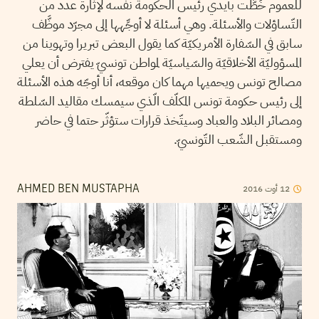
للعموم خُطَّت بأيدي رئيس الحكومة نفسه لإثارة عدد من
التّساؤلات والأسئلة. وهي أسئلة لا أوجِّهها إلى مجرّد موظَّف
سابق في السّفارة الأمريكيّة كما يقول البعض تبريرا وتهوينا من
المسؤوليّة الأخلاقيّة والسّياسيّة لمواطن تونسيّ يفترض أن يعلي
مصالح تونس ويحميها مهما كان موقعه، أنا أوجّه هذه الأسئلة
إلى رئيس حكومة تونس المكلّف الّذي سيمسك مقاليد السّلطة
ومصائر البلاد والعباد وسيتّخذ قرارات ستؤثّر حتما في حاضر
ومستقبل الشّعب التّونسيّ.
2016
أوت
12
AHMED BEN MUSTAPHA