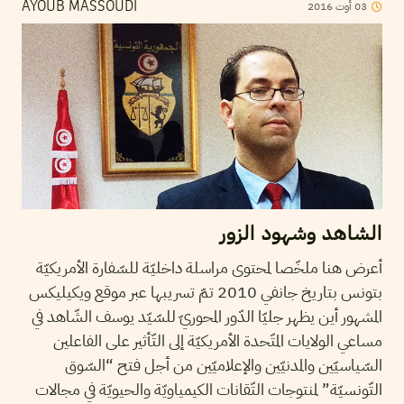
2016
أوت
03
AYOUB MASSOUDI
الشاهد وشهود الزور
أعرض هنا ملخّصا لمحتوى مراسلة داخليّة للسّفارة الأمريكيّة
بتونس بتاريخ جانفي 2010 تمّ تسريبها عبر موقع ويكيليكس
المشهور أين يظهر جليّا الدّور المحوريّ للسّيّد يوسف الشّاهد في
مساعي الولايات المتّحدة الأمريكيّة إلى التّأثير على الفاعلين
السّياسيّين والمدنيّين والإعلاميّين من أجل فتح “السّوق
التّونسيّة” لمنتوجات التّقانات الكيمياويّة والحيويّة في مجالات