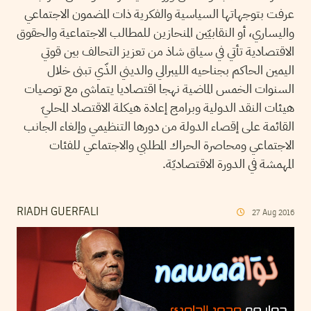
عرفت بتوجهاتها السياسية والفكرية ذات المضمون الاجتماعي
واليساري، أو النقابيّين المنحازين للمطالب الاجتماعية والحقوق
الاقتصادية تأتي في سياق شاذ من تعزيز التحالف بين قوتي
اليمين الحاكم بجناحيه الليبرالي والديني الذّي تبنى خلال
السنوات الخمس الماضية نهجا اقتصاديا يتماشى مع توصيات
هيئات النقد الدولية وبرامج إعادة هيكلة الاقتصاد المحليّ
القائمة على إقصاء الدولة من دورها التنظيمي وإلغاء الجانب
الاجتماعي ومحاصرة الحراك المطلبي والاجتماعي للفئات
المهمشة في الدورة الاقتصاديّة.
RIADH GUERFALI
27
Aug
2016