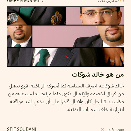
2016
مارس
17
OMRAN MOUMEN
من هو خالد شوكات
خالد شوكات، احترف السياسة كما تُحترف الرياضة، فهو ينتقل
من فريق لخصمه والإنتقال يكون دئما مرتبط بما سيحققه من
مكاسب، فالرجل كان ولايزال قادرا على أن يخفي اشد مواقفه
انتهازية خلف شعارات المبدئية.
SEIF SOUDANI
14
Feb
2016