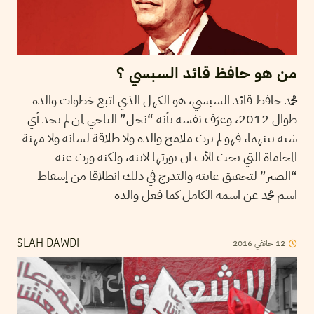
من هو حافظ قائد السبسي ؟
محمد حافظ قائد السبسي، هو الكهل الذي اتبع خطوات والده
طوال 2012، وعرّف نفسه بأنه “نجل” الباجي لمن لم يجد أي
شبه بينهما، فهو لم يرث ملامح والده ولا طلاقة لسانه ولا مهنة
المحاماة التي بحث الأب ان يورثها لابنه، ولكنه ورث عنه
“الصبر” لتحقيق غايته والتدرج في ذلك انطلاقا من إسقاط
اسم محمد عن اسمه الكامل كما فعل والده
2016
جانفي
12
SLAH DAWDI