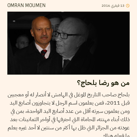
2016
فيفري
13
OMRAN MOUMEN
من هو رضا بلحاج؟
بلحاج صاحب التاريخ الموغل في الهامش لا أنصار له أو معجبين
قبل 2011، فمن يعلمون اسم الرجل لا يتجاوزون أصابع اليد
ومن يعلمون سيرته أقل من عدد أصابع اليد الواحدة، بمن في
ذلك أبناء مهنته، المحاماة التي احترفها في أواخر الثمانينات بعد
عودته من الجزائر التي ظل بها أكثر من سنتين لا أحد غيره يعلم
ما فعله هناك.