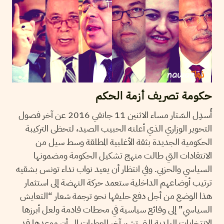
حكومة تصريف أزمة الحكم
أُسدِل السّتار مساء الاثنين 11 جانفي 2016 عن آخر فصول
التحوير الوزاري الذي أعلنه الحبيب الصيد، لتحظى التركيبة
الحكومية الجديدة بثقة الأغلبية المطلقة وسط سيل من
الانتقادات التي طالت منهج تشكيل الحكومة ومضمونها
السياسي والحزبي. وفي انتظار أن يعيد نواب نداء تونس بشقيه
ترتيب أوضاعهم الداخلية ستعمد حركة النهضة إلى استثمار
هذا الوضع من أجل دفع حليفها نحو ترجمة شعار “التعايش
السياسي” إلى وقائع سياسية في محطات قادمة ولعل أبرزها
الانتخابات البلدية التي تشير آخر المعطيات إلى أن موعدها قد