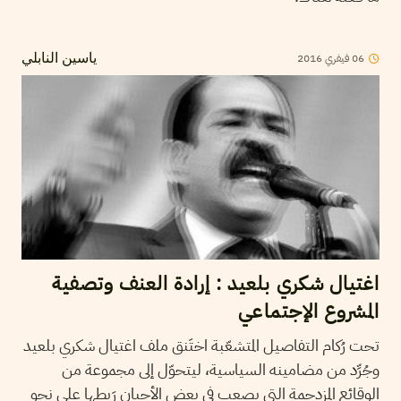
2016
فيفري
06
ياسين النابلي
اغتيال شكري بلعيد : إرادة العنف وتصفية
المشروع الإجتماعي
تحت رُكام التفاصيل المتشعّبة اختَنق ملف اغتيال شكري بلعيد
وجُرِّد من مضامينه السياسية، ليتحوّل إلى مجموعة من
الوقائع المزدحمة التي يصعب في بعض الأحيان رَبطها على نحو