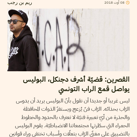
2018
أوت
08
ريم بن رجب
القصرين: قضيّة أشرف دجنكل، البوليس
يواصل قمع الراب التونسي
ليس غريبا أو جديدا أن نقول بأنّ البوليس يريد أن يدوس
الرّاب بحذائه. الرّاب فنّ يُزعج ويستفزّ الذوات المحافظة
والحذرة من أيّ تعبيرة فنيّة لا تعترف بالحدود والخطوط
الحمراء التي سطّرتها مجتمعاتنا الانضباطيّة. يقوم البوليس
بالتضييق على مغنّي الرّاب بتعلّات وأسباب تختفي وراء قوانين