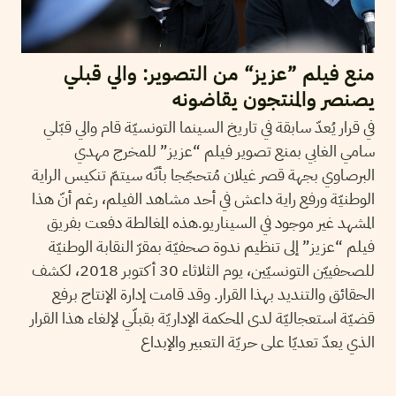
منع فيلم ”عزيز“ من التصوير: والي قبلي
يصنصر والمنتجون يقاضونه
في قرار يُعدّ سابقة في تاريخ السينما التونسيّة قام والي قبّلي
سامي الغابي بمنع تصوير فيلم “عزيز” للمخرج مهدي
البرصاوي بجهة قصر غيلان مُتحجّجا بأنّه سيتمّ تنكيس الراية
الوطنيّة ورفع راية داعش في أحد مشاهد الفيلم، رغم أنّ هذا
المشهد غير موجود في السيناريو.هذه المغالطة دفعت بفريق
فيلم “عزيز” إلى تنظيم ندوة صحفيّة بمقرّ النقابة الوطنيّة
للصحفييّن التونسيّين، يوم الثلاثاء 30 أكتوبر 2018، لكشف
الحقائق والتنديد بهذا القرار. وقد قامت إدارة الإنتاج برفع
قضيّة استعجاليّة لدى المحكمة الإداريّة بقبلّي لإلغاء هذا القرار
الذي يعدّ تعديّا على حريّة التعبير والإبداع