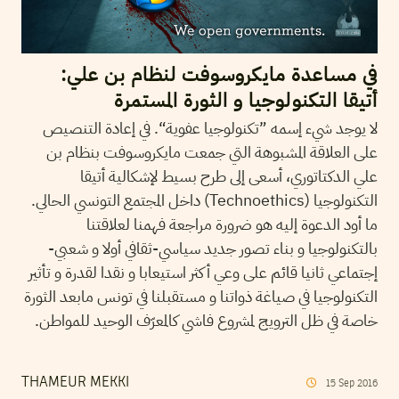
في مساعدة مايكروسوفت لنظام بن علي:
أتيقا التكنولوجيا و الثورة المستمرة
لا يوجد شيء إسمه ”تكنولوجيا عفوية“. في إعادة التنصيص
على العلاقة المشبوهة التي جمعت مايكروسوفت بنظام بن
علي الدكتاتوري، أسعى إلى طرح بسيط لإشكالية أتيقا
التكنولوجيا (Technoethics) داخل المجتمع التونسي الحالي.
ما أود الدعوة إليه هو ضرورة مراجعة فهمنا لعلاقتنا
بالتكنولوجيا و بناء تصور جديد سياسي-ثقافي أولا و شعبي-
إجتماعي ثانيا قائم على وعي أكثر استيعابا و نقدا لقدرة و تأثير
التكنولوجيا في صياغة ذواتنا و مستقبلنا في تونس مابعد الثورة
خاصة في ظل الترويج لمشروع فاشي كالمعرّف الوحيد للمواطن.
THAMEUR MEKKI
15
Sep
2016