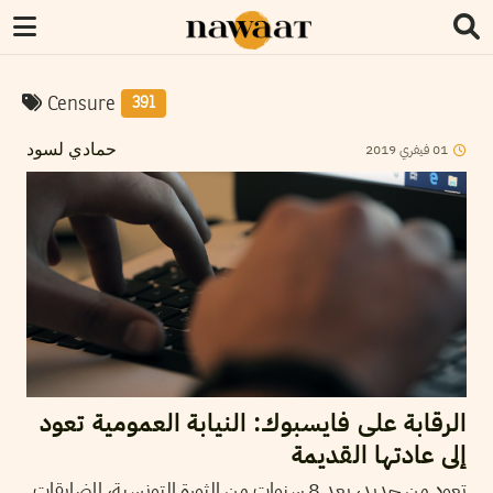
Censure
391
2019
فيفري
01
حمادي لسود
الرقابة على فايسبوك: النيابة العمومية تعود
إلى عادتها القديمة
تعود من جديد، بعد 8 سنوات من الثورة التونسية، المضايقات