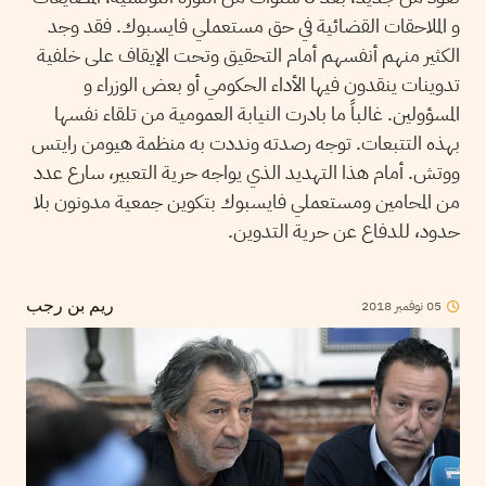
و الملاحقات القضائية في حق مستعملي فايسبوك. فقد وجد
الكثير منهم أنفسهم أمام التحقيق وتحت الإيقاف على خلفية
تدوينات ينقدون فيها الأداء الحكومي أو بعض الوزراء و
المسؤولين. غالباً ما بادرت النيابة العمومية من تلقاء نفسها
بهذه التتبعات. توجه رصدته ونددت به منظمة هيومن رايتس
ووتش. أمام هذا التهديد الذي يواجه حرية التعبير، سارع عدد
من المحامين ومستعملي فايسبوك بتكوين جمعية مدونون بلا
حدود، للدفاع عن حرية التدوين.
2018
نوفمبر
05
ريم بن رجب