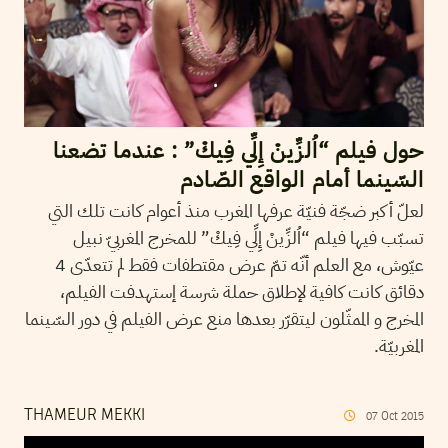
حول فيلم “اُلزِّينْ إِلِّي فِيكْ” : عندما تضعنا
السّينما أمام الواقع الصّادم
لعلّ أكبر ضجّة فنيّة عرفها المغرب منذ أعوام كانت تلك التي
تسبّب فيها فيلم “اُلزِّينْ إِلِّي فِيكْ” للمخرج المغربيّ نبيل
عيّوش، مع العلم أنّه تمّ عرض مقتطفات فقط لم تتعدّى 4
دقائق كانت كافية لإطلاق حملة شرسة إستهدفت الفيلم،
المخرج و الممثّلون ليتقرّر بعدها منع عرض الفيلم في دور السّينما
المغربيّة.
THAMEUR MEKKI
07
Oct
2015