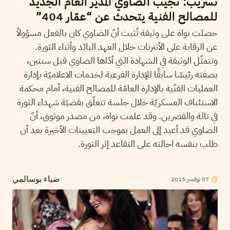
تسريب: نجيب الضاوي المدير العام الجديد
للمصالح الفنية يتحدث عن “عمّار 404”
حصلت نواة على وثيقة تُثبت أنّ الضاوي كان بالفعل مسؤولاً
عن الرقابة على الأنترنات خلال العهد البائد وأثناء الثورة.
وتتمثّل الوثيقة في الشهادة التي أدّاها الضاوي قبل سنتين،
بصفته رئيسًا سابقًا للإدارة الفرعية لخدمات الاعلاميّة بإدارة
العمليات الفنّية بالإدارة العامّة للمصالح الفنية، أمام محكمة
الاستئناف العسكريّة خلال جلسة تتعلّق بقضيّة شهداء الثورة
في تالة والقصرين. وقد علمت نواة، من مصدر موثوق، أنّ
الضاوي قد أعيد إلى العمل بموجب التعيينات الأخيرة بعد أن
طلب بنفسه احالته على التقاعد إثر الثورة.
2015
نوفمبر
07
ضياء بوسالمي