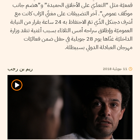
قمعيّة مثل “التعدّي على الأخلاق الحميدة” و”هضم جانب
موظّف عمومي”. آخر التضييقات على مغنّي الرّاب كانت مع
أشرف دجنكل الذّي تمّ الاحتفاظ به 24 ساعة بقرار من النيابة
العموميّة وإطلاق سراحه أمس الثلاثاء بسبب أغنية تنقد وزارة
الداخليّة غنّاها يوم 28 جويلية في حفل ضمن فعاليّات
مهرجان العبادلة الدولي بسبيطلة.
2018
جويلية
11
ريم بن رجب