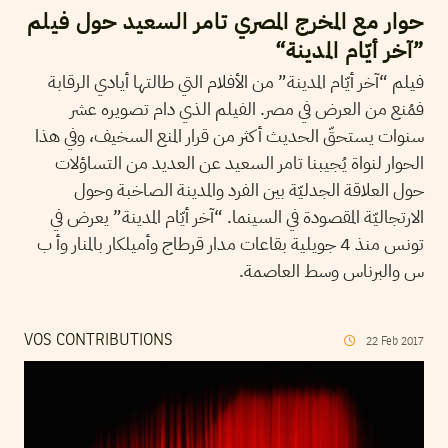
حوار مع المخرج المصري تامر السعيد حول فيلم
”آخر أيّام المدينة“
فيلم “آخر أيّام المدينة” من الأفلام التي طالتها أيادي الرقابة
فمُنع من العرض في مصر. الفيلم الذي دام تصويره عشر
سنوات يستحقّ الحديث أكثر من قرار المنع السخيف، وفي هذا
الحوار لنواة يُجيبنا تامر السعيد عن العديد من التساؤلات
حول العلاقة الجدليّة بين الفرد والمدينة الصاخبة وحول
الارتجاليّة المقصودة في السينما. “آخر أيّام المدينة” يعرض في
تونس منذ 4 جويلية بقاعات مدار قرطاج وأميلكار بالمنار وأ ب
س والبرناس وسط العاصمة.
VOS CONTRIBUTIONS
22
Feb
2017