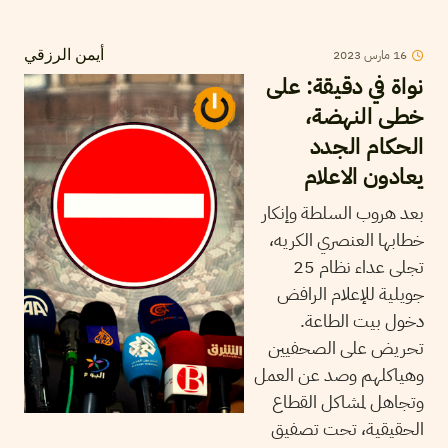
2023
مارس
16
أيمن الرزقي
نواة في دقيقة: على
خطى النهضة،
الحكام الجدد
يعادون الاعلام
بعد هروب السلطة وإنكار
خطابها العنصري الكريه،
تجلى عداء نظام 25
جويلية للإعلام الرافض
دخول بيت الطاعة.
تحريض على الصحفيين
وهياكلهم وصد عن العمل
وتجاهل لمشاكل القطاع
الحقيقية، تحت تصفيق