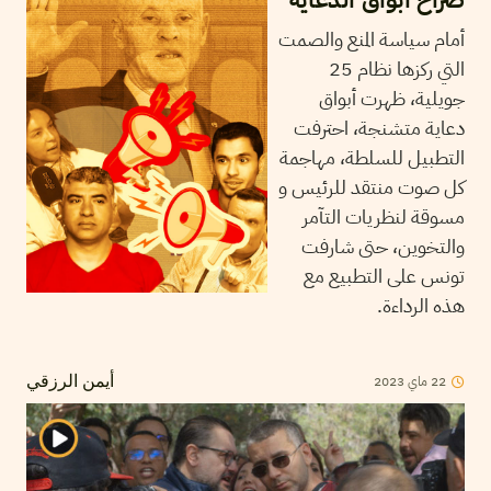
أمام سياسة المنع والصمت
التي ركزها نظام 25
جويلية، ظهرت أبواق
دعاية متشنجة، احترفت
التطبيل للسلطة، مهاجمة
كل صوت منتقد للرئيس و
مسوقة لنظريات التآمر
والتخوين، حتى شارفت
تونس على التطبيع مع
هذه الرداءة.
2023
ماي
22
أيمن الرزقي