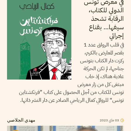
في معرض تونس
الدولي للكتاب،
الرقابة تشحذ
سيفها… بقناع
إجرائي
في قلب الرواق عدد 1
بقصر المعارض بالكرم،
ركزت دار الكتاب بتونس
جناحها، لم تكن الحركة
عادية هناك، إذ خاب
مبتغى كل من زار معرض
تونس للكتاب من أجل الحصول على كتاب ”فرنكشتاين
تونس“ للروائي كمال الرياحي الصادر عن دار النشر ذاتها.
2023
ماي
03
مهدي الجلاصي