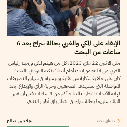
الإبقاء على المكي والغربي بحالة سراح بعد 6
ساعات من البحث
مثل الاثنين 22 ماي 2023، كل من هيثم المكي وزميله إلياس
الغربي من اذاعة موزاييك أمام أبحاث ثكنة القرجاني. البحث
كان على خلفية شكاية من نقابة بوليسية، في سياق التضييقات
المتواصلة التي تستهدف الصحفيين وحرية الرأي والإبداع. بعد
نهاية الأبحاث انتظرت النيابة أكثر من 3 ساعات قبل أن تقرر
الابقاء عليهما بحالة سراح في انتظار باقي أطوار التتبع.
2023
ماي
09
نجلاء بن صالح