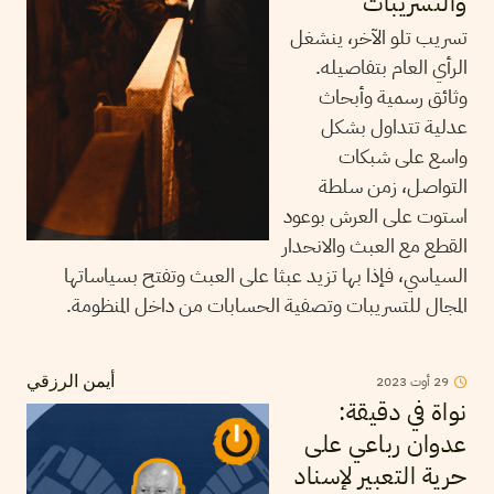
والتسريبات
تسريب تلو الآخر، ينشغل
الرأي العام بتفاصيله.
وثائق رسمية وأبحاث
عدلية تتداول بشكل
واسع على شبكات
التواصل، زمن سلطة
استوت على العرش بوعود
القطع مع العبث والانحدار
السياسي، فإذا بها تزيد عبثا على العبث وتفتح بسياساتها
المجال للتسريبات وتصفية الحسابات من داخل المنظومة.
2023
أوت
29
أيمن الرزقي
نواة في دقيقة:
عدوان رباعي على
حرية التعبير لإسناد