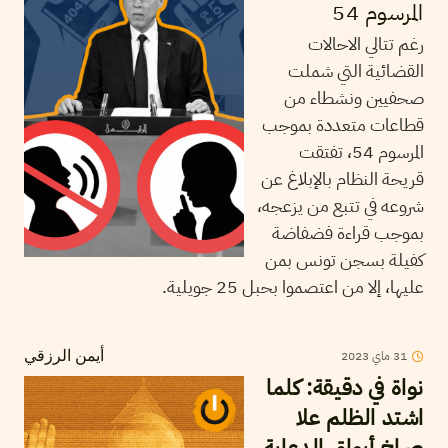
المرسوم 54
رغم تتالي الاحالات
القضائية التي شملت
صحفيين ونشطاء من
قطاعات متعددة بموجب
المرسوم 54، تفتقت
قريحة النظام بالإبلاغ عن
شروعه في تتبع من يزعجه،
بموجب قراءة فضفاضة
كفيلة بسجن تونس بمن
عليها، إلا من اعتصموا بحبل 25 جويلية.
2023
ماي
31
أيمن الرزقي
نواة في دقيقة: كلما
اشتد الظلم علا
صراخ أبواق الدعاية