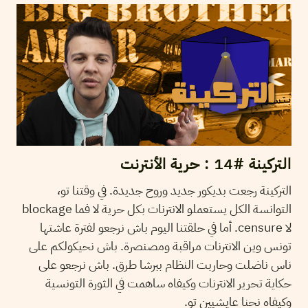
التركينة #14 : حرية الأنترنت
التركينة رجعت بديكور جديد وروح جديدة. في وقتنا تو،
التوانسة الكل يستعملو الانترنات بكل حرية لا فما blockage
لا censure. أما في حلقتنا اليوم باش نرجعو لفترة عاشتها
تونس وين الانترنات مراقبة ومصنصرة. باش نحيكولكم على
ناس ناضلت وحاربت النظام ببرشا طرق. باش نرجعو على
حكاية تحرير الانترنات وكيفاه ساهمت في الثورة التونسية
وكيفاه نحنا عايشيين تو.