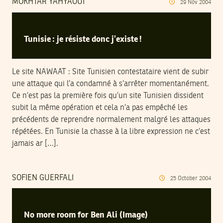
MOKHTAR YAHYAOUI
29
Nov
2004
Tunisie : je résiste donc j’existe !
Le site NAWAAT : Site Tunisien contestataire vient de subir
une attaque qui l’a condamné à s’arrêter momentanément.
Ce n’est pas la première fois qu’un site Tunisien dissident
subit la même opération et cela n’a pas empêché les
précédents de reprendre normalement malgré les attaques
répétées. En Tunisie la chasse à la libre expression ne c’est
jamais ar […].
SOFIEN GUERFALI
25
October
2004
No more room for Ben Ali (Image)